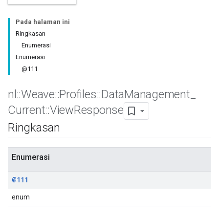
Pada halaman ini
Ringkasan
Enumerasi
Enumerasi
@111
nl
::
Weave
::
Profiles
::
Data
Management
_
Current
::
View
Response
Ringkasan
Enumerasi
@111
enum