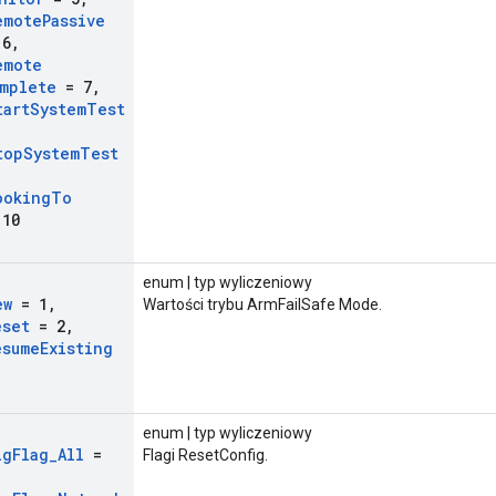
emote
Passive
6
,
emote
mplete
= 7
,
tart
System
Test
top
System
Test
ooking
To
10
enum | typ wyliczeniowy
ew
= 1
,
Wartości trybu ArmFailSafe Mode.
eset
= 2
,
esume
Existing
enum | typ wyliczeniowy
ig
Flag
_
All
=
Flagi ResetConfig.