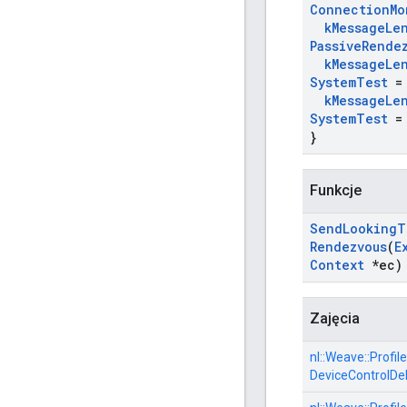
Connection
Mo
k
Message
Le
Passive
Rende
k
Message
Le
System
Test
=
k
Message
Le
System
Test
=
}
Funkcje
Send
Looking
T
Rendezvous
(
E
Context
*ec)
Zajęcia
nl::
Weave::
Profile
DeviceControlDe