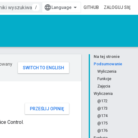
/
GITHUB
ZALOGUJ SIĘ
Na tej stronie
erowany
Podsumowanie
Wyliczenia
Funkcje
Zajęcia
Wyliczenia
@172
@173
PRZEŚLIJ OPINIĘ
@174
ce Control.
@175
@176
Funkcje