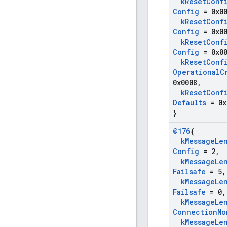
k
Reset
Conf
Config
= 0x00
k
Reset
Conf
Config
= 0x00
k
Reset
Conf
Config
= 0x00
k
Reset
Conf
Operational
C
0x0008
,
k
Reset
Conf
Defaults
= 0x
}
@176
{
k
Message
Le
Config
= 2
,
k
Message
Le
Failsafe
= 5
,
k
Message
Le
Failsafe
= 0
,
k
Message
Le
Connection
Mo
k
Message
Le