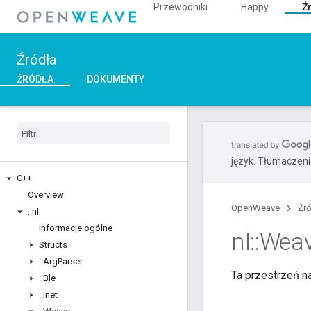
Przewodniki
Happy
Ź
Źródła
ŹRÓDŁA
DOKUMENTY
język. Tłumaczen
C++
Overview
OpenWeave
Źr
::
nl
Informacje ogólne
nl
::
Wea
Structs
::
Arg
Parser
Ta przestrzeń n
::
Ble
::
Inet