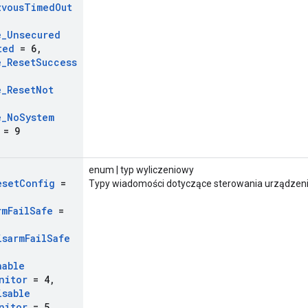
zvous
Timed
Out
e
_
Unsecured
ted
= 6
,
e
_
Reset
Success
,
e
_
Reset
Not
e
_
No
System
= 9
enum | typ wyliczeniowy
eset
Config
=
Typy wiadomości dotyczące sterowania urządzen
rm
Fail
Safe
=
isarm
Fail
Safe
nable
nitor
= 4
,
isable
nitor
= 5
,