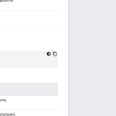
ządzenia.
wna.
czeństwem.