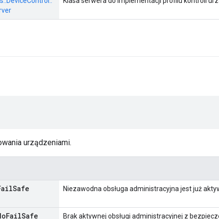
s::
DeviceControl::
Klasa serwera do implementacji profilu kontroli ur
rver
owania urządzeniami.
Fail
Safe
Niezawodna obsługa administracyjna jest już akty
e
No
Fail
Safe
Brak aktywnej obsługi administracyjnej z bezpie