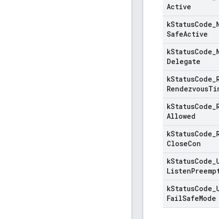
Active
k
Status
Code
_
Safe
Active
k
Status
Code
_
Delegate
k
Status
Code
_
Rendezvous
Ti
k
Status
Code
_
Allowed
k
Status
Code
_
Close
Con
k
Status
Code
_
Listen
Preemp
k
Status
Code
_
Fail
Safe
Mode