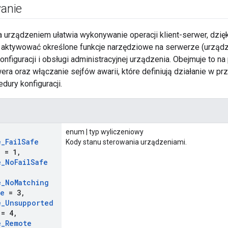
anie
a urządzeniem ułatwia wykonywanie operacji klient-serwer, dzię
 aktywować określone funkcje narzędziowe na serwerze (urządzen
konfiguracji i obsługi administracyjnej urządzenia. Obejmuje to n
wera oraz włączanie sejfów awarii, które definiują działanie w
dury konfiguracji.
enum | typ wyliczeniowy
e
_
Fail
Safe
Kody stanu sterowania urządzeniami.
e
= 1
,
e
_
No
Fail
Safe
e
_
No
Matching
ve
= 3
,
e
_
Unsupported
= 4
,
e
_
Remote