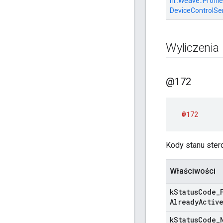
nl::
Weave::
Profile
DeviceControlSe
Wyliczenia
@172
@172
Kody stanu ster
Właściwości
k
Status
Code
_
Already
Activ
k
Status
Code
_