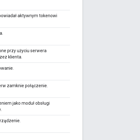
dpowiadał aktywnym tokenowi
a.
ne przy użyciu serwera
ez klienta.
owanie.
erw zamknie połączenie.
zeniem jako moduł obsługi
.
urządzenie.