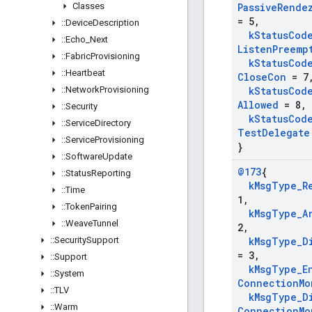
Classes
Passive
Rende
= 5
,
::
Device
Description
k
Status
Cod
::
Echo
_
Next
Listen
Preemp
::
Fabric
Provisioning
k
Status
Cod
::
Heartbeat
Close
Con
= 7
::
Network
Provisioning
k
Status
Cod
Allowed
= 8
,
::
Security
k
Status
Cod
::
Service
Directory
Test
Delegate
::
Service
Provisioning
}
::
Software
Update
@173
{
::
Status
Reporting
k
Msg
Type
_
R
::
Time
1
,
::
Token
Pairing
k
Msg
Type
_
A
::
Weave
Tunnel
2
,
::
Security
Support
k
Msg
Type
_
D
= 3
,
::
Support
k
Msg
Type
_
E
::
System
Connection
Mo
::
TLV
k
Msg
Type
_
D
::
Warm
Connection
Mo