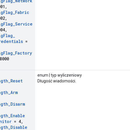
ig
Flag
_
Network
01
,
ig
Flag
_
Fabric
02
,
ig
Flag
_
Service
04
,
ig
Flag
_
redentials
=
ig
Flag
_
Factory
8000
enum | typ wyliczeniowy
ngth
_
Reset
Długość wiadomości.
ngth
_
Arm
ngth
_
Disarm
ngth
_
Enable
nitor
= 4
,
ngth
_
Disable