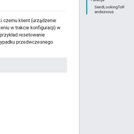
SendLookingToR
endezvous
ki czemu klient (urządzenie
iu w trakcie konfiguracji) w
a przykład resetowanie
 przypadku przedwczesnego