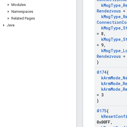
Modules
k
Msg
Type
_
R
Rendezvous
= 
Namespaces
k
Msg
Type
_
R
Related Pages
Connection
Co
Java
k
Msg
Type
_
S
= 8
,
k
Msg
Type
_
S
= 9
,
k
Msg
Type
_
L
Rendezvous
= 
}
@174
{
k
Arm
Mode
_
N
k
Arm
Mode
_
R
k
Arm
Mode
_
R
= 3
}
@175
{
k
Reset
Conf
0x00FF
,