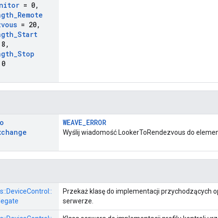
nitor
= 0
,
ngth
_
Remote
zvous
= 20
,
ngth
_
Start
 8
,
ngth
_
Stop
 0
o
WEAVE_ERROR
xchange
Wyślij wiadomość LookerToRendezvous do eleme
s::
DeviceControl::
Przekaż klasę do implementacji przychodzących op
legate
serwerze.