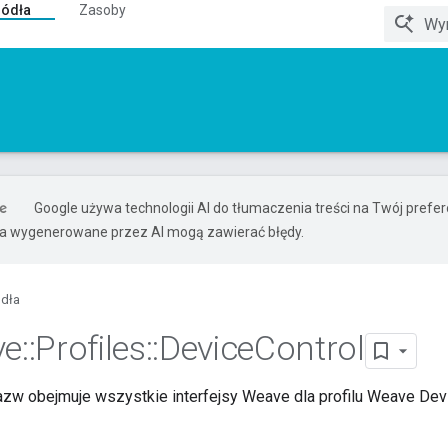
ródła
Zasoby
Google używa technologii AI do tłumaczenia treści na Twój pref
ia wygenerowane przez AI mogą zawierać błędy.
ódła
ve
::
Profiles
::
Device
Control
azw obejmuje wszystkie interfejsy Weave dla profilu Weave Devi