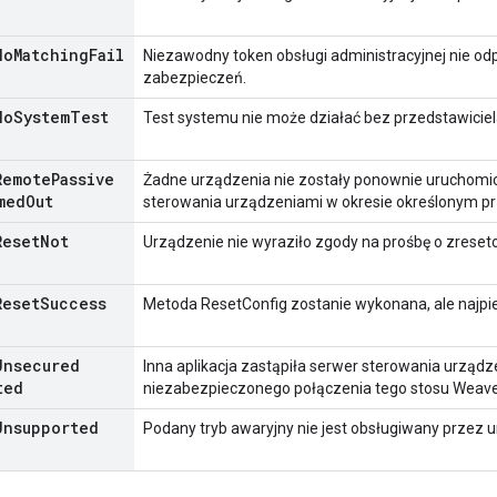
No
Matching
Fail
Niezawodny token obsługi administracyjnej nie o
zabezpieczeń.
No
System
Test
Test systemu nie może działać bez przedstawiciel
Remote
Passive
Żadne urządzenia nie zostały ponownie uruchomio
med
Out
sterowania urządzeniami w okresie określonym prz
Reset
Not
Urządzenie nie wyraziło zgody na prośbę o zreset
Reset
Success
Metoda ResetConfig zostanie wykonana, ale najpi
Unsecured
Inna aplikacja zastąpiła serwer sterowania urząd
ted
niezabezpieczonego połączenia tego stosu Weave
Unsupported
Podany tryb awaryjny nie jest obsługiwany przez 