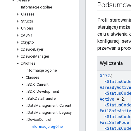
::
Weave
Podsumow
Informacje ogólne
Classes
Profil sterowani
Structs
sterujące) może
Unions
celu ułatwienia 
::
ASN1
konfiguracji ser
::
Crypto
przerwania proce
::
Device
Layer
::
Device
Manager
Wyliczenia
::
Profiles
Informacje ogólne
@172
{
Classes
k
Status
Cod
::
BDX
_
Current
Already
Activ
::
BDX
_
Development
k
Status
Cod
::
Bulk
Data
Transfer
Active
= 2
,
k
Status
Cod
::
Data
Management
_
Current
Fail
Safe
Acti
::
Data
Management
_
Legacy
k
Status
Cod
::
Device
Control
Fail
Safe
Mode
Informacje ogólne
k
Status
Cod