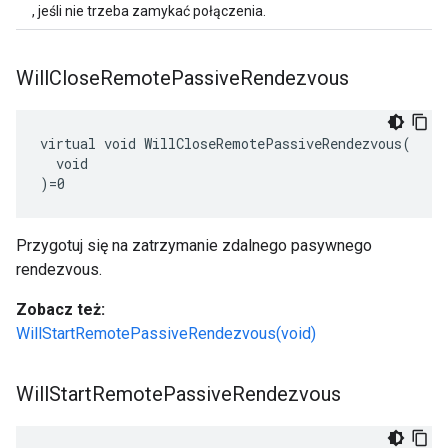
, jeśli nie trzeba zamykać połączenia.
Will
Close
Remote
Passive
Rendezvous
virtual void WillCloseRemotePassiveRendezvous(

  void

)=0
Przygotuj się na zatrzymanie zdalnego pasywnego
rendezvous.
Zobacz też:
WillStartRemotePassiveRendezvous(void)
Will
Start
Remote
Passive
Rendezvous