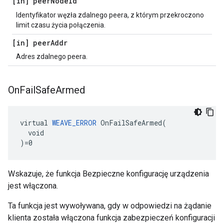
[in] peer
Node
Id
Identyfikator węzła zdalnego peera, z którym przekroczono
limit czasu życia połączenia.
[in] peer
Addr
Adres zdalnego peera.
On
Fail
Safe
Armed
virtual 
WEAVE_ERROR
 OnFailSafeArmed(

  void

)=0
Wskazuje, że funkcja Bezpieczne konfigurację urządzenia
jest włączona.
Ta funkcja jest wywoływana, gdy w odpowiedzi na żądanie
klienta została włączona funkcja zabezpieczeń konfiguracji