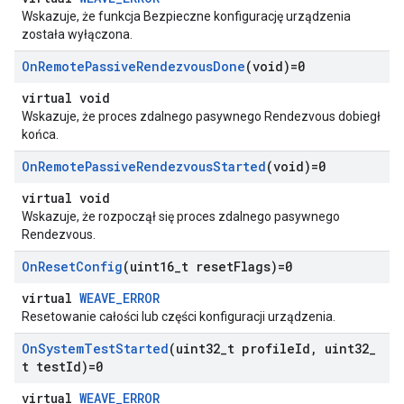
Wskazuje, że funkcja Bezpieczne konfigurację urządzenia
została wyłączona.
On
Remote
Passive
Rendezvous
Done
(void)=0
virtual void
Wskazuje, że proces zdalnego pasywnego Rendezvous dobiegł
końca.
On
Remote
Passive
Rendezvous
Started
(void)=0
virtual void
Wskazuje, że rozpoczął się proces zdalnego pasywnego
Rendezvous.
On
Reset
Config
(uint16
_
t reset
Flags)=0
virtual
WEAVE_ERROR
Resetowanie całości lub części konfiguracji urządzenia.
On
System
Test
Started
(uint32
_
t profile
Id
,
uint32
_
t test
Id)=0
virtual
WEAVE_ERROR