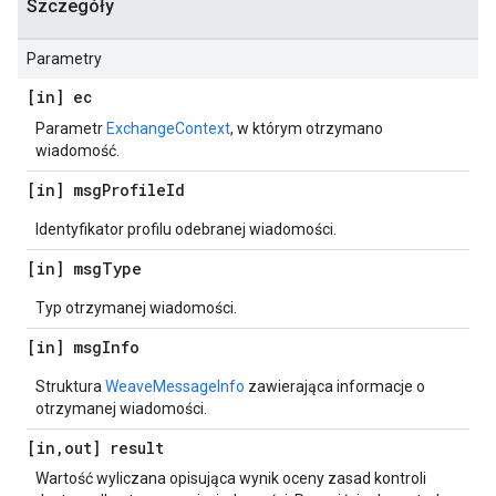
Szczegóły
Parametry
[in] ec
Parametr
ExchangeContext
, w którym otrzymano
wiadomość.
[in] msg
Profile
Id
Identyfikator profilu odebranej wiadomości.
[in] msg
Type
Typ otrzymanej wiadomości.
[in] msg
Info
Struktura
WeaveMessageInfo
zawierająca informacje o
otrzymanej wiadomości.
[in
,
out] result
Wartość wyliczana opisująca wynik oceny zasad kontroli