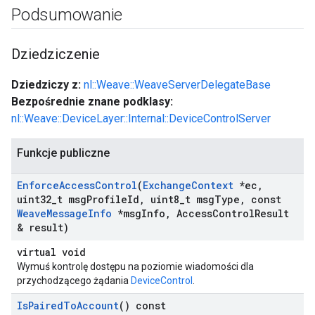
Podsumowanie
Dziedziczenie
Dziedziczy z:
nl::Weave::WeaveServerDelegateBase
Bezpośrednie znane podklasy:
nl::Weave::DeviceLayer::Internal::DeviceControlServer
Funkcje publiczne
Enforce
Access
Control
(
Exchange
Context
*ec
,
uint32
_
t msg
Profile
Id
,
uint8
_
t msg
Type
,
const
Weave
Message
Info
*msg
Info
,
Access
Control
Result
& result)
virtual void
Wymuś kontrolę dostępu na poziomie wiadomości dla
przychodzącego żądania
DeviceControl
.
Is
Paired
To
Account
() const