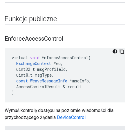
Funkcje publiczne
Enforce
Access
Control
virtual
void
EnforceAccessControl
(
ExchangeContext
*
ec
,
uint32_t
msgProfileId
,
uint8_t
msgType
,
const
WeaveMessageInfo
*
msgInfo
,
AccessControlResult
&
result
)
Wymuś kontrolę dostępu na poziomie wiadomości dla
przychodzącego żądania
DeviceControl
.