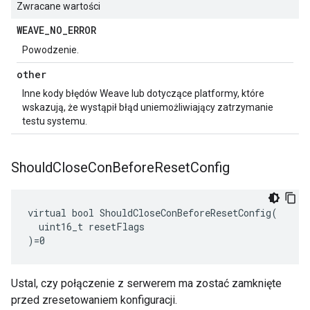
Zwracane wartości
WEAVE
_
NO
_
ERROR
Powodzenie.
other
Inne kody błędów Weave lub dotyczące platformy, które
wskazują, że wystąpił błąd uniemożliwiający zatrzymanie
testu systemu.
Should
Close
Con
Before
Reset
Config
virtual bool ShouldCloseConBeforeResetConfig(

  uint16_t resetFlags

)=0
Ustal, czy połączenie z serwerem ma zostać zamknięte
przed zresetowaniem konfiguracji.