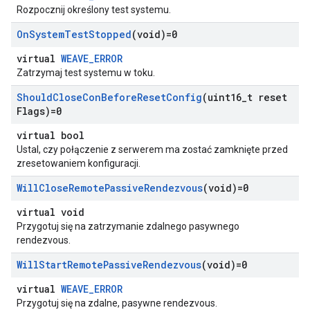
Rozpocznij określony test systemu.
On
System
Test
Stopped
(void)=0
virtual
WEAVE_ERROR
Zatrzymaj test systemu w toku.
Should
Close
Con
Before
Reset
Config
(uint16
_
t reset
Flags)=0
virtual bool
Ustal, czy połączenie z serwerem ma zostać zamknięte przed
zresetowaniem konfiguracji.
Will
Close
Remote
Passive
Rendezvous
(void)=0
virtual void
Przygotuj się na zatrzymanie zdalnego pasywnego
rendezvous.
Will
Start
Remote
Passive
Rendezvous
(void)=0
virtual
WEAVE_ERROR
Przygotuj się na zdalne, pasywne rendezvous.