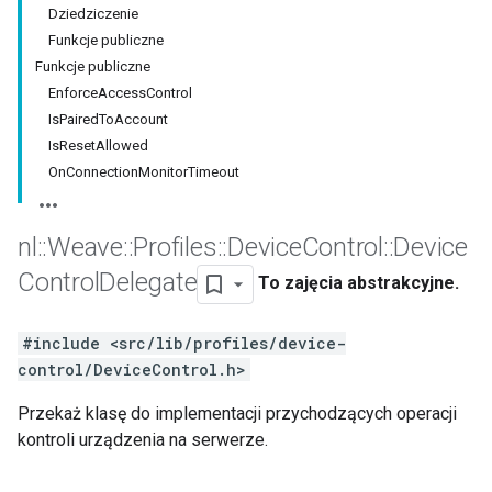
Dziedziczenie
Funkcje publiczne
Funkcje publiczne
EnforceAccessControl
IsPairedToAccount
IsResetAllowed
OnConnectionMonitorTimeout
nl
::
Weave
::
Profiles
::
Device
Control
::
Device
Control
Delegate
To zajęcia abstrakcyjne.
#include <src/lib/profiles/device-
control/DeviceControl.h>
Przekaż klasę do implementacji przychodzących operacji
kontroli urządzenia na serwerze.