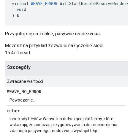
virtual 
WEAVE_ERROR
 WillStartRemotePassiveRendezvou
  void

)=0
Przygotuj się na zdalne, pasywne rendezvous.
Możesz na przykład zezwolić na łączenie sieci
15.4/Thread.
Szczegóły
Zwracane wartości
WEAVE
_
NO
_
ERROR
Powodzenie.
other
Inne kody błędów Weave lub dotyczące platformy, które
wskazują, że podczas przygotowywania do uruchomienia
zdalnego pasywnego rendezvous wystąpił błąd.