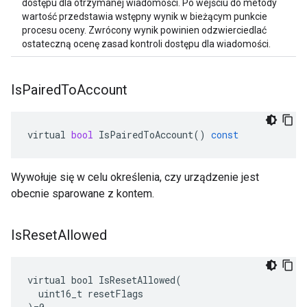
dostępu dla otrzymanej wiadomości. Po wejściu do metody
wartość przedstawia wstępny wynik w bieżącym punkcie
procesu oceny. Zwrócony wynik powinien odzwierciedlać
ostateczną ocenę zasad kontroli dostępu dla wiadomości.
Is
Paired
To
Account
virtual
bool
IsPairedToAccount
()
const
Wywołuje się w celu określenia, czy urządzenie jest
obecnie sparowane z kontem.
Is
Reset
Allowed
virtual bool IsResetAllowed(

  uint16_t resetFlags
