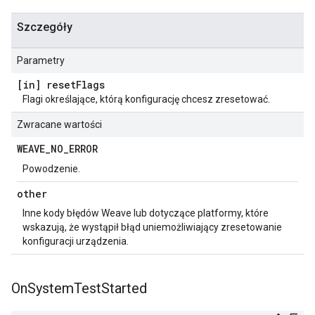
Szczegóły
Parametry
[in] reset
Flags
Flagi określające, którą konfigurację chcesz zresetować.
Zwracane wartości
WEAVE
_
NO
_
ERROR
Powodzenie.
other
Inne kody błędów Weave lub dotyczące platformy, które
wskazują, że wystąpił błąd uniemożliwiający zresetowanie
konfiguracji urządzenia.
On
System
Test
Started