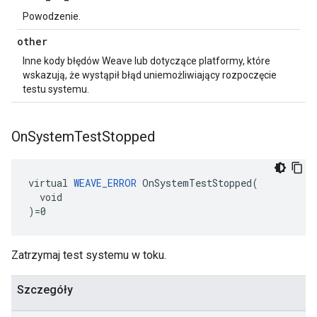
Powodzenie.
other
Inne kody błędów Weave lub dotyczące platformy, które
wskazują, że wystąpił błąd uniemożliwiający rozpoczęcie
testu systemu.
On
System
Test
Stopped
virtual 
WEAVE_ERROR
 OnSystemTestStopped(

  void

)=0
Zatrzymaj test systemu w toku.
Szczegóły