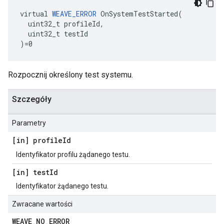
virtual 
WEAVE_ERROR
 OnSystemTestStarted(

  uint32_t profileId,

  uint32_t testId

)=0
Rozpocznij określony test systemu.
Szczegóły
Parametry
[in] profile
Id
Identyfikator profilu żądanego testu.
[in] test
Id
Identyfikator żądanego testu.
Zwracane wartości
WEAVE
_
NO
_
ERROR