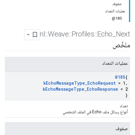
صفوف
عمليات التعداد
185@
nl
::
Weave
::
Profiles
::
Echo
_
Next
ملخّص
عمليات التعداد
@185
{
k
Echo
Message
Type
_
Echo
Request
= 1
,
k
Echo
Message
Type
_
Echo
Response
= 2
}
تعداد
أنواع رسائل ملف Echo في الملف الشخصي
صفوف