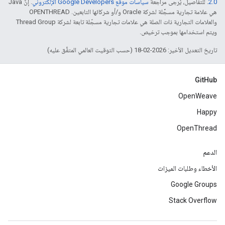
2.0‏
. للتفاصيل، يُرجى مراجعة
سياسات موقع Google Developers الإلكتروني
. إنّ Java
هي علامة تجارية مسجَّلة لشركة Oracle و/أو شركائها التابعين. ‫OPENTHREAD
والعلامات التجارية ذات الصلة هي علامات تجارية مسجّلة تابعة لشركة Thread Group
ويتم استخدامها بموجب ترخيص.
تاريخ التعديل الأخير: 2026-02-18 (حسب التوقيت العالمي المتفَّق عليه)
GitHub
OpenWeave
Happy
OpenThread
الدعم
الأخطاء وطلبات الميزات
Google Groups
Stack Overflow