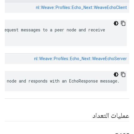
nl::
Weave::
Profiles::
Echo_Next::
WeaveEchoClient
oRequest messages to a peer node and receive

s.
nl::
Weave::
Profiles::
Echo_Next::
WeaveEchoServer
er node and responds with an EchoResponse message.
عمليات التعداد