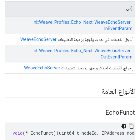
بُنى
nl::
Weave::
Profiles::
Echo_Next::
WeaveEchoServer::
InEventParam
أدخِل المَعلمات في حدث واجهة برمجة التطبيقات
WeaveEchoServer
.
nl::
Weave::
Profiles::
Echo_Next::
WeaveEchoServer::
OutEventParam
إخراج المَعلمات لحدث واجهة برمجة التطبيقات
WeaveEchoServer
الأنواع العامة
Echo
Funct
void
(
*
EchoFunct
)(
uint64_t
nodeId
,
IPAddress
nodeA