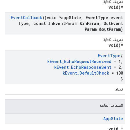
تعريف الكتابة
void(*
Event
Callback
)(void *app
State
,
Event
Type event
Type
,
const In
Event
Param &in
Param
,
Out
Event
Param &out
Param)
تعريف الكتابة
void(*
Event
Type
{
k
Event
_
Echo
Request
Received
= 1
,
k
Event
_
Echo
Response
Sent
= 2
,
k
Event
_
Default
Check
= 100
}
تعداد
السمات العامة
App
State
void *