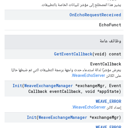
يشير هذا المصطلح إلى مؤشر للبيانات الخاصة بالتطبيقات.
On
Echo
Request
Received
EchoFunct
وظائف عامة
Get
Event
Callback
(void) const
EventCallback
يعرض مؤشرًا لدالة استدعاء حدث واجهة برمجة التطبيقات التي تم ضبطها حاليًا
على الكائن
WeaveEchoServer
.
Init
(
Weave
Exchange
Manager
*exchange
Mgr
,
Event
Callback event
Callback
,
void *app
State)
WEAVE_ERROR
إعداد كائن
WeaveEchoServer
.
Init
(
Weave
Exchange
Manager
*exchange
Mgr)
WEAVE_ERROR