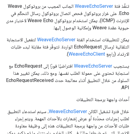
تنفِّذ فئة
WeaveEchoServer
الجانب المجيب من بروتوكول Weave
Echo. على غرار بروتوكول فحص اتصال بروتوكول رسائل التحكّم في
الإنترنت (ICMP)، يمكن استخدام بروتوكول Weave Echo لاختبار مدى
حيوية عقدة Weave وإمكانية الوصول إليها.
يمكن للتطبيقات استخدام الفئة
WeaveEchoServer
لتفعيل الاستجابة
التلقائية لرسائل EchoRequest الواردة. تتوفّر فئة مقابلة لبدء طلبات
الارتداد (راجِع
WeaveEchoClient
).
يستجيب
WeaveEchoServer
افتراضيًا فورًا إلى EchoRequest مع
استجابة تحتوي على حمولة الطلب نفسها. ومع ذلك، يمكن تغيير هذا
السلوك من خلال التطبيق أثناء معالجة حدث EchoRequestReceived
API.
أحداث واجهة برمجة التطبيقات
خلال فترة تشغيل الكائن
WeaveEchoServer
، سيتم استدعاء التطبيق
لطلب إجراءات محدّدة أو عرض إشعارات بالأحداث المهمة. ويتم إجراء
طلبات الأحداث من واجهة برمجة التطبيقات هذه إلى وظيفة معاودة
الاتصال التي تم ضبطها حاليًا في كائن الخادم. باستثناء ما تم ذكره، يمكن