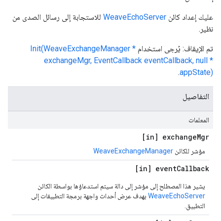
عليك إعداد كائن
WeaveEchoServer
للاستجابة إلى رسائل الصدى من
نظير.
تم الإيقاف: يُرجى استخدام
Init(WeaveExchangeManager *
exchangeMgr, EventCallback eventCallback, null *
.
appState)
التفاصيل
المعلمات
[in] exchange
Mgr
مؤشر للكائن
WeaveExchangeManager
[in] event
Callback
يشير هذا المصطلح إلى مؤشر إلى دالة سيتم استدعاؤها بواسطة الكائن
WeaveEchoServer
بهدف عرض أحداث واجهة برمجة التطبيقات إلى
التطبيق.