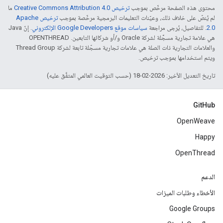
محتوى هذه الصفحة مرخّص بموجب
ترخيص Creative Commons Attribution 4.0‏
ما
لم يُنصّ على خلاف ذلك، وعيّنات التعليمات البرمجية مرخّصة بموجب
ترخيص Apache
2.0‏
. للتفاصيل، يُرجى مراجعة
سياسات موقع Google Developers الإلكتروني
. إنّ Java
هي علامة تجارية مسجَّلة لشركة Oracle و/أو شركائها التابعين. ‫OPENTHREAD
والعلامات التجارية ذات الصلة هي علامات تجارية مسجّلة تابعة لشركة Thread Group
ويتم استخدامها بموجب ترخيص.
تاريخ التعديل الأخير: 2026-02-18 (حسب التوقيت العالمي المتفَّق عليه)
GitHub
OpenWeave
Happy
OpenThread
الدعم
الأخطاء وطلبات الميزات
Google Groups