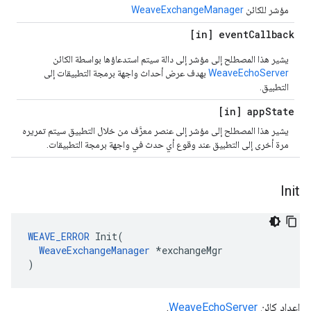
مؤشر للكائن
WeaveExchangeManager
[in] event
Callback
يشير هذا المصطلح إلى مؤشر إلى دالة سيتم استدعاؤها بواسطة الكائن
WeaveEchoServer
بهدف عرض أحداث واجهة برمجة التطبيقات إلى
التطبيق.
[in] app
State
يشير هذا المصطلح إلى مؤشر إلى عنصر معرَّف من خلال التطبيق سيتم تمريره
مرة أخرى إلى التطبيق عند وقوع أي حدث في واجهة برمجة التطبيقات.
Init
WEAVE_ERROR
 Init(

WeaveExchangeManager
 *exchangeMgr

)
إعداد كائن
WeaveEchoServer
.