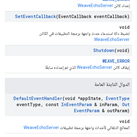
إعداد كائن
WeaveEchoServer
.
Set
Event
Callback
(Event
Callback event
Callback)
void
تضبط دالة استدعاء حدث واجهة برمجة التطبيقات في الكائن
.
WeaveEchoServer
Shutdown
(void)
WEAVE_ERROR
إيقاف كائن
WeaveEchoServer
الذي تم إعداده سابقًا.
الدوال الثابتة العامة
Default
Event
Handler
(void *app
State
,
Event
Type
event
Type
,
const
In
Event
Param
& in
Param
,
Out
Event
Param
& out
Param)
void
المعالج التلقائي لأحداث واجهة برمجة تطبيقات
WeaveEchoServer