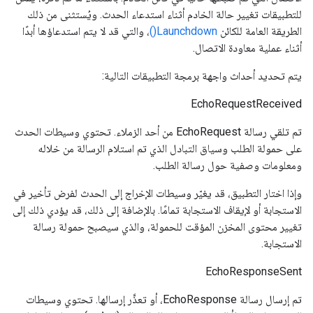
للتطبيقات تغيير حالة الخادم أثناء استدعاء الحدث. ويُستثنى من ذلك
الطريقة العامة للكائن
Launchdown()
، والتي قد لا يتم استدعاؤها أبدًا
أثناء عملية معاودة الاتصال.
يتم تحديد أحداث واجهة برمجة التطبيقات التالية:
EchoRequestReceived
تم تلقي رسالة EchoRequest من أحد الزملاء. تحتوي وسيطات الحدث
على حمولة الطلب وسياق التبادل الذي تم استلام الرسالة من خلاله
ومعلومات وصفية حول رسالة الطلب.
وإذا اختار التطبيق، قد يغيّر وسيطات الإخراج إلى الحدث لفرض تأخير في
الاستجابة أو لإيقاف الاستجابة تمامًا. بالإضافة إلى ذلك، قد يؤدي ذلك إلى
تغيير محتوى المخزن المؤقت للحمولة، والذي سيصبح حمولة رسالة
الاستجابة.
EchoResponseSent
تم إرسال رسالة EchoResponse، أو تعذَّر إرسالها. تحتوي وسيطات