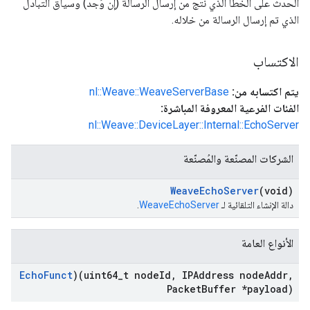
الحدث على الخطأ الذي نتج من إرسال الرسالة (إن وُجد) وسياق التبادل
الذي تم إرسال الرسالة من خلاله.
الاكتساب
يتم اكتسابه من:
nl::Weave::WeaveServerBase
الفئات الفرعية المعروفة المباشرة:
nl::Weave::DeviceLayer::Internal::EchoServer
الشركات المصنّعة والمُصنّعة
Weave
Echo
Server
(void)
دالة الإنشاء التلقائية لـ
WeaveEchoServer
.
الأنواع العامة
Echo
Funct
)(uint64
_
t node
Id
,
IPAddress node
Addr
,
Packet
Buffer *payload)