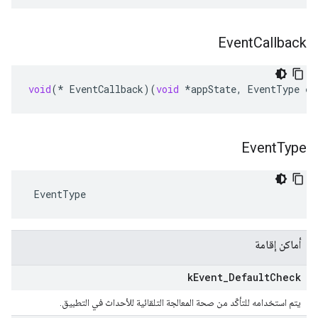
Event
Callback
void
(
*
EventCallback
)(
void
*
appState
,
EventType
ev
Event
Type
 EventType
أماكن إقامة
k
Event
_
Default
Check
يتم استخدامه للتأكّد من صحة المعالجة التلقائية للأحداث في التطبيق.