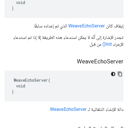
  void

)
إيقاف كائن
WeaveEchoServer
الذي تم إعداده سابقًا.
تجدر الإشارة إلى أنّه لا يمكن استدعاء هذه الطريقة إلا إذا تم استدعاء
الإجراء
Init()
من قبل.
Weave
Echo
Server
 WeaveEchoServer(

  void

)
دالة الإنشاء التلقائية لـ
WeaveEchoServer
.