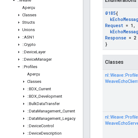
Énumérations
::
Weave
Aperçu
@185
{
Classes
k
Echo
Messa
Structs
Request
= 1
,
Unions
k
Echo
Messa
::
ASN1
Response
= 2
}
::
Crypto
::
Device
Layer
::
Device
Manager
Classes
::
Profiles
Aperçu
nl::
Weave::
Profile
WeaveEchoClien
Classes
::
BDX
_
Current
::
BDX
_
Development
::
Bulk
Data
Transfer
::
Data
Management
_
Current
nl::
Weave::
Profile
::
Data
Management
_
Legacy
WeaveEchoServ
::
Device
Control
::
Device
Description