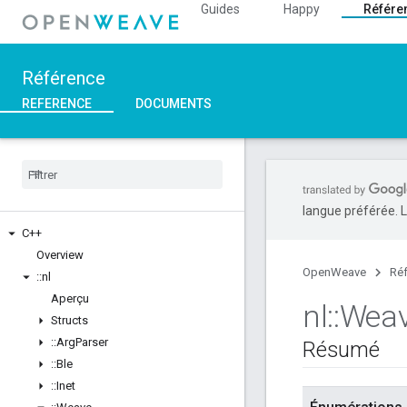
Guides
Happy
Référe
Référence
REFERENCE
DOCUMENTS
langue préférée. L
C++
Overview
OpenWeave
Ré
::
nl
Aperçu
nl
::
Wea
Structs
::
Arg
Parser
Résumé
::
Ble
::
Inet