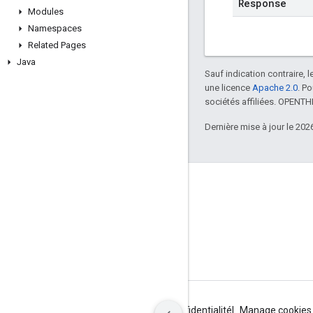
Response
Modules
Namespaces
Related Pages
Java
Sauf indication contraire, 
une licence
Apache 2.0
. P
sociétés affiliées. OPENT
Dernière mise à jour le 202
GitHub
OpenWeave
Happy
OpenThread
Conditions d'utilisation
Règles de confidentialité
Manage cookies