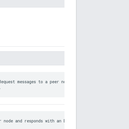
Request messages to a peer node and receive

.
r node and responds with an EchoResponse message.