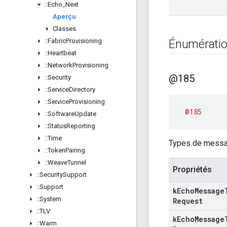
::
Echo
_
Next
Aperçu
Classes
::
Fabric
Provisioning
Énumérati
::
Heartbeat
::
Network
Provisioning
@185
::
Security
::
Service
Directory
::
Service
Provisioning
@185
::
Software
Update
::
Status
Reporting
::
Time
Types de messag
::
Token
Pairing
::
Weave
Tunnel
Propriétés
::
Security
Support
::
Support
k
Echo
Message
::
System
Request
::
TLV
k
Echo
Message
::
Warm