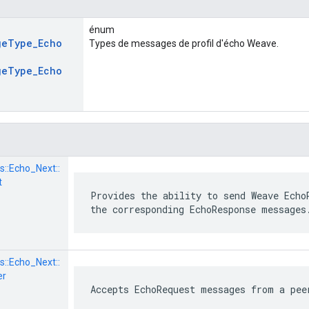
énum
ge
Type
_
Echo
Types de messages de profil d'écho Weave.
ge
Type
_
Echo
s::
Echo_Next::
t
Provides the ability to send Weave Echo
the corresponding EchoResponse messages
s::
Echo_Next::
er
Accepts EchoRequest messages from a pee