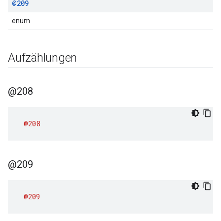
@209
enum
Aufzählungen
@208
@208
@209
@209