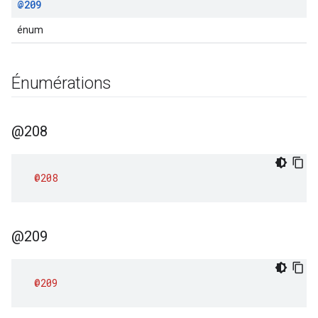
@209
énum
Énumérations
@208
@208
@209
@209