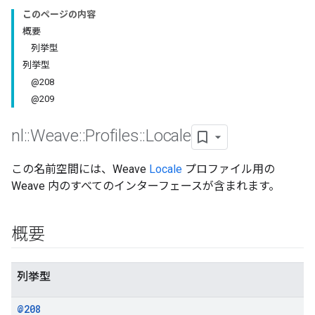
このページの内容
概要
列挙型
列挙型
@208
@209
nl
::
Weave
::
Profiles
::
Locale
この名前空間には、Weave
Locale
プロファイル用の
Weave 内のすべてのインターフェースが含まれます。
概要
列挙型
@208