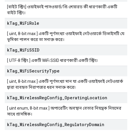
[বাইট স্ট্রিং] ওয়াইফাই পাসওয়ার্ড/প্রি-শেয়ারড কী ধারণকারী একটি
বাইট স্ট্রিং।
k
Tag
_
Wi
Fi
Role
[ uint, 8-bit max ] একটি পূর্ণসংখ্যা ওয়াইফাই নেটওয়ার্কে ডিভাইসটি যে
ভূমিকা পালন করে তা সনাক্ত করে।
k
Tag
_
Wi
Fi
SSID
[ UTF-8 স্ট্রিং ] একটি WiFi SSID ধারণকারী একটি স্ট্রিং৷
k
Tag
_
Wi
Fi
Security
Type
[ uint, 8-bit max ] একটি পূর্ণসংখ্যা মান যা একটি ওয়াইফাই নেটওয়ার্ক
দ্বারা ব্যবহৃত নিরাপত্তার ধরন সনাক্ত করে৷
k
Tag
_
Wireless
Reg
Config
_
Operating
Location
[ uint enum, 8-bit max ] অপারেটিং অবস্থান বেতার নিয়ন্ত্রক নিয়মের
সাথে প্রাসঙ্গিক।
k
Tag
_
Wireless
Reg
Config
_
Regulatory
Domain