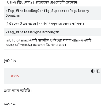
[ UTF-8 স্ট্রিং, লেন 2 ] ওয়্যারলেস রেগুলেটরি ডোমেইন।
k
Tag
_
Wireless
Reg
Config
_
Supported
Regulatory
Domains
[ স্ট্রিং লেন 2 এর অ্যারে ] সমর্থন নিয়ন্ত্রক ডোমেনের তালিকা।
k
Tag
_
Wireless
Signal
Strength
[int, 16-bit max] একটি স্বাক্ষরিত পূর্ণসংখ্যা মান যা dBm-এ একটি
বেতার নেটওয়ার্কের সংকেত শক্তি প্রদান করে।
@215
@215
থ্রেড প্যান আইডি।
@216