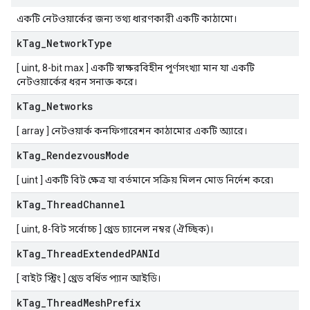
একটি নেটওয়ার্কের জন্য তথ্য ধারণকারী একটি কাঠামো।
k
Tag
_
Network
Type
[ uint, 8-bit max ] একটি স্বাক্ষরবিহীন পূর্ণসংখ্যা মান যা একটি
নেটওয়ার্কের ধরন সনাক্ত করে।
k
Tag
_
Networks
[ array ] নেটওয়ার্ক কনফিগারেশন কাঠামোর একটি অ্যারে।
k
Tag
_
Rendezvous
Mode
[ uint ] একটি বিট ক্ষেত্র যা বর্তমানে সক্রিয় মিলন মোড নির্দেশ করে৷
k
Tag
_
Thread
Channel
[ uint, 8-বিট সর্বোচ্চ ] থ্রেড চ্যানেল নম্বর (ঐচ্ছিক)।
k
Tag
_
Thread
Extended
PANId
[ বাইট স্ট্রিং ] থ্রেড বর্ধিত প্যান আইডি।
k
Tag
_
Thread
Mesh
Prefix