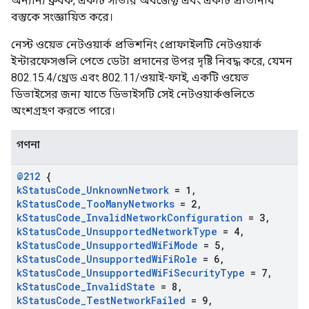
অন্যান্য ধ্রুবক, একটি সার্ভার অবজেক্ট এবং একটি প্রতিনিধি
বস্তুকে সংজ্ঞায়িত করে।
নেস্ট ওয়েভ নেটওয়ার্ক প্রভিশনিং প্রোফাইলটি নেটওয়ার্ক
ইন্টারফেসগুলি পেতে ডেটা প্রদানের উপর দৃষ্টি নিবদ্ধ করে, যেমন
802.15.4/থ্রেড এবং 802.11/ওয়াই-ফাই, একটি ওয়েভ
ডিভাইসের জন্য যাতে ডিভাইসটি সেই নেটওয়ার্কগুলিতে
অংশগ্রহণ করতে পারে।
গণনা
@212
{
k
Status
Code
_
Unknown
Network
= 1
,
k
Status
Code
_
Too
Many
Networks
= 2
,
k
Status
Code
_
Invalid
Network
Configuration
= 3
,
k
Status
Code
_
Unsupported
Network
Type
= 4
,
k
Status
Code
_
Unsupported
Wi
Fi
Mode
= 5
,
k
Status
Code
_
Unsupported
Wi
Fi
Role
= 6
,
k
Status
Code
_
Unsupported
Wi
Fi
Security
Type
= 7
,
k
Status
Code
_
Invalid
State
= 8
,
k
Status
Code
_
Test
Network
Failed
= 9
,