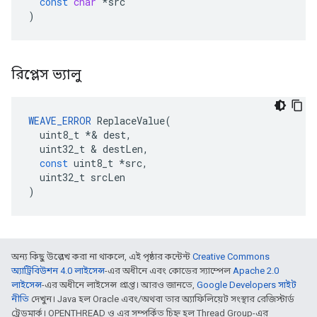
const
char
*
src
)
রিপ্লেস ভ্যালু
WEAVE_ERROR
ReplaceValue
(
uint8_t
*&
dest
,
uint32_t
&
destLen
,
const
uint8_t
*
src
,
uint32_t
srcLen
)
অন্য কিছু উল্লেখ করা না থাকলে, এই পৃষ্ঠার কন্টেন্ট
Creative Commons
অ্যাট্রিবিউশন 4.0 লাইসেন্স
-এর অধীনে এবং কোডের স্যাম্পেল
Apache 2.0
লাইসেন্স
-এর অধীনে লাইসেন্স প্রাপ্ত। আরও জানতে,
Google Developers সাইট
নীতি
দেখুন। Java হল Oracle এবং/অথবা তার অ্যাফিলিয়েট সংস্থার রেজিস্টার্ড
ট্রেডমার্ক। OPENTHREAD ও এর সম্পর্কিত চিহ্ন হল Thread Group-এর