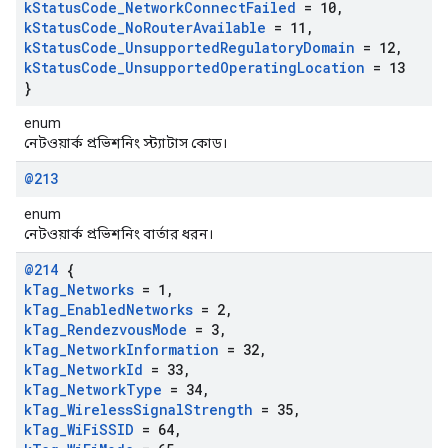
k
Status
Code
_
Network
Connect
Failed
= 10
,
k
Status
Code
_
No
Router
Available
= 11
,
k
Status
Code
_
Unsupported
Regulatory
Domain
= 12
,
k
Status
Code
_
Unsupported
Operating
Location
= 13
}
enum
নেটওয়ার্ক প্রভিশনিং স্ট্যাটাস কোড।
@213
enum
নেটওয়ার্ক প্রভিশনিং বার্তার ধরন।
@214
{
k
Tag
_
Networks
= 1
,
k
Tag
_
Enabled
Networks
= 2
,
k
Tag
_
Rendezvous
Mode
= 3
,
k
Tag
_
Network
Information
= 32
,
k
Tag
_
Network
Id
= 33
,
k
Tag
_
Network
Type
= 34
,
k
Tag
_
Wireless
Signal
Strength
= 35
,
k
Tag
_
Wi
Fi
SSID
= 64
,