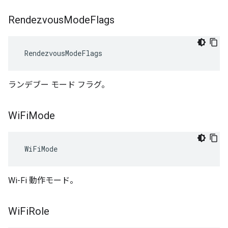
Rendezvous
Mode
Flags
 RendezvousModeFlags
ランデブー モード フラグ。
Wi
Fi
Mode
 WiFiMode
Wi-Fi 動作モード。
Wi
Fi
Role