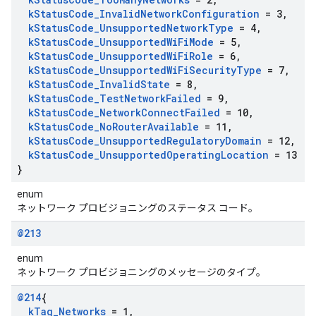
k
Status
Code
_
Invalid
Network
Configuration
= 3
,
k
Status
Code
_
Unsupported
Network
Type
= 4
,
k
Status
Code
_
Unsupported
Wi
Fi
Mode
= 5
,
k
Status
Code
_
Unsupported
Wi
Fi
Role
= 6
,
k
Status
Code
_
Unsupported
Wi
Fi
Security
Type
= 7
,
k
Status
Code
_
Invalid
State
= 8
,
k
Status
Code
_
Test
Network
Failed
= 9
,
k
Status
Code
_
Network
Connect
Failed
= 10
,
k
Status
Code
_
No
Router
Available
= 11
,
k
Status
Code
_
Unsupported
Regulatory
Domain
= 12
,
k
Status
Code
_
Unsupported
Operating
Location
= 13
}
enum
ネットワーク プロビジョニングのステータス コード。
@213
enum
ネットワーク プロビジョニングのメッセージのタイプ。
@214
{
k
Tag
_
Networks
= 1
,