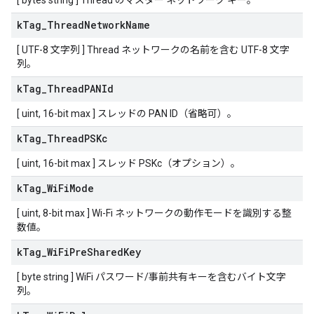
[ bytes string ] Thread のマスター ネットワーク キー。
k
Tag
_
Thread
Network
Name
[ UTF-8 文字列 ] Thread ネットワークの名前を含む UTF-8 文字
列。
k
Tag
_
Thread
PANId
[ uint, 16-bit max ] スレッドの PAN ID（省略可）。
k
Tag
_
Thread
PSKc
[ uint, 16-bit max ] スレッド PSKc（オプション）。
k
Tag
_
Wi
Fi
Mode
[ uint, 8-bit max ] Wi-Fi ネットワークの動作モードを識別する整
数値。
k
Tag
_
Wi
Fi
Pre
Shared
Key
[ byte string ] WiFi パスワード/事前共有キーを含むバイト文字
列。