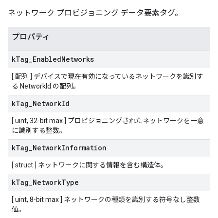
ネットワーク プロビジョニング データ要素タグ。
プロパティ
k
Tag
_
Enabled
Networks
[ 配列 ] デバイスで現在有効になっているネットワークを識別す
る NetworkId の配列。
k
Tag
_
Network
Id
[ uint, 32-bit max ] プロビジョニングされたネットワークを一意
に識別する整数。
k
Tag
_
Network
Information
[ struct ] ネットワークに関する情報を含む構造体。
k
Tag
_
Network
Type
[ uint, 8-bit max ] ネットワークの種類を識別する符号なし整数
値。