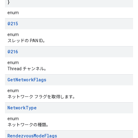
}
enum
@215
enum
スレッドの PAN ID。
@216
enum
Thread チャンネル。
Get
Network
Flags
enum
ネットワーク フラグを取得します。
Network
Type
enum
ネットワークの種類。
Rendezvous
Mode
Flags