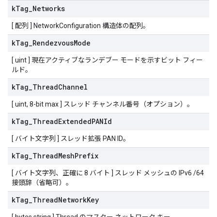
k
Tag
_
Networks
[ 配列 ] NetworkConfiguration 構造体の配列。
k
Tag
_
Rendezvous
Mode
[ uint ] 現在アクティブなランデブー モードを示すビット フィー
ルド。
k
Tag
_
Thread
Channel
[ uint, 8-bit max ] スレッド チャンネル番号（オプション）。
k
Tag
_
Thread
Extended
PANId
[ バイト文字列 ] スレッド拡張 PAN ID。
k
Tag
_
Thread
Mesh
Prefix
[ バイト文字列、正確に 8 バイト ] スレッド メッシュの IPv6 /64
接頭辞（省略可）。
k
Tag
_
Thread
Network
Key