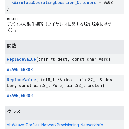
k
Wireless
Operating
Location
_
Outdoors
= 0x03
}
enum
デバイスの動作場所（ワイヤレスに関する規制規定に基づ
く）。
関数
Replace
Value
(char *& dest
,
const char *src)
WEAVE_ERROR
Replace
Value
(uint8
_
t *& dest
,
uint32
_
t & dest
Len
,
const uint8
_
t *src
,
uint32
_
t src
Len)
WEAVE_ERROR
クラス
nl::
Weave::
Profiles::
NetworkProvisioning::
NetworkInfo