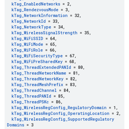
k
Tag
_
Enabled
Networks
= 2
,
k
Tag
_
Rendezvous
Mode
= 3
,
k
Tag
_
Network
Information
= 32
,
k
Tag
_
Network
Id
= 33
,
k
Tag
_
Network
Type
= 34
,
k
Tag
_
Wireless
Signal
Strength
= 35
,
k
Tag
_
Wi
Fi
SSID
= 64
,
k
Tag
_
Wi
Fi
Mode
= 65
,
k
Tag
_
Wi
Fi
Role
= 66
,
k
Tag
_
Wi
Fi
Security
Type
= 67
,
k
Tag
_
Wi
Fi
Pre
Shared
Key
= 68
,
k
Tag
_
Thread
Extended
PANId
= 80
,
k
Tag
_
Thread
Network
Name
= 81
,
k
Tag
_
Thread
Network
Key
= 82
,
k
Tag
_
Thread
Mesh
Prefix
= 83
,
k
Tag
_
Thread
Channel
= 84
,
k
Tag
_
Thread
PANId
= 85
,
k
Tag
_
Thread
PSKc
= 86
,
k
Tag
_
Wireless
Reg
Config
_
Regulatory
Domain
= 1
,
k
Tag
_
Wireless
Reg
Config
_
Operating
Location
= 2
,
k
Tag
_
Wireless
Reg
Config
_
Supported
Regulatory
Domains
= 3