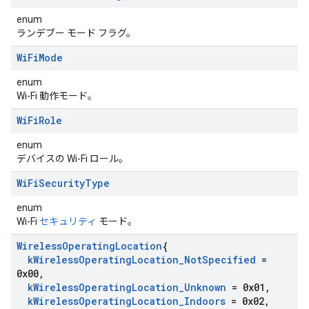
enum
ランデブー モード フラグ。
Wi
Fi
Mode
enum
Wi-Fi 動作モード。
Wi
Fi
Role
enum
デバイスの Wi-Fi ロール。
Wi
Fi
Security
Type
enum
Wi-Fi
セキュリティ
モード。
Wireless
Operating
Location
{
k
Wireless
Operating
Location
_
Not
Specified
=
0x00
,
k
Wireless
Operating
Location
_
Unknown
= 0x01
,
k
Wireless
Operating
Location
_
Indoors
= 0x02
,