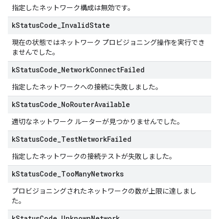
指定したネットワーク構成は無効です。
k
Status
Code
_
Invalid
State
現在の状態ではネットワーク プロビジョニング操作を実行でき
ませんでした。
k
Status
Code
_
Network
Connect
Failed
指定したネットワークへの接続に失敗しました。
k
Status
Code
_
No
Router
Available
適切なネットワーク ルーターが見つかりませんでした。
k
Status
Code
_
Test
Network
Failed
指定したネットワークの接続テストが失敗しました。
k
Status
Code
_
Too
Many
Networks
プロビジョニングされたネットワークの数が上限に達しまし
た。
k
Status
Code
_
Unknown
Network