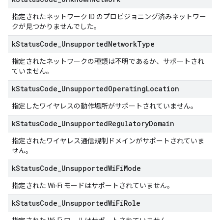
指定されたネットワーク ID のプロビジョニング済みネットワー
クが見つかりませんでした。
k
Status
Code
_
Unsupported
Network
Type
指定されたネットワークの種類は不明であるか、サポートされ
ていません。
k
Status
Code
_
Unsupported
Operating
Location
指定したワイヤレスの動作場所がサポートされていません。
k
Status
Code
_
Unsupported
Regulatory
Domain
指定されたワイヤレス通信規制ドメインがサポートされていま
せん。
k
Status
Code
_
Unsupported
Wi
Fi
Mode
指定された Wi-Fi モードはサポートされていません。
k
Status
Code
_
Unsupported
Wi
Fi
Role