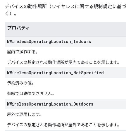
デバイスの動作場所（ワイヤレスに関する規制規定に基づ
く）。
プロパティ
k
Wireless
Operating
Location
_
Indoors
屋内で操作する。
デバイスの想定される動作場所が屋内であることを示します。
k
Wireless
Operating
Location
_
Not
Specified
予約済みの値。
有線では送信できません。
k
Wireless
Operating
Location
_
Outdoors
屋外で運用します。
デバイスの想定される動作場所が屋外であることを示します。