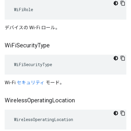
 WiFiRole
デバイスの Wi-Fi ロール。
Wi
Fi
Security
Type
 WiFiSecurityType
Wi-Fi
セキュリティ
モード。
Wireless
Operating
Location
 WirelessOperatingLocation