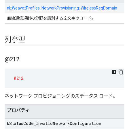
nl::
Weave::
Profiles::
NetworkProvisioning::
WirelessRegDomain
無線通信規制の分野を識別する 2 文字のコード。
列挙型
@212
@212
ネットワーク プロビジョニングのステータス コード。
プロパティ
k
Status
Code
_
Invalid
Network
Configuration