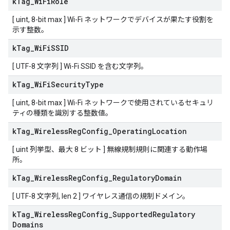
k
Tag
_
Wi
Fi
Role
[ uint, 8-bit max ] Wi-Fi ネットワークでデバイスが果たす役割を
示す整数。
k
Tag
_
Wi
Fi
SSID
[ UTF-8 文字列 ] Wi-Fi SSID を含む文字列。
k
Tag
_
Wi
Fi
Security
Type
[ uint, 8-bit max ] Wi-Fi ネットワークで使用されているセキュリ
ティの種類を識別する整数値。
k
Tag
_
Wireless
Reg
Config
_
Operating
Location
[ uint 列挙型、最大 8 ビット ] 無線規制規則に関連する動作場
所。
k
Tag
_
Wireless
Reg
Config
_
Regulatory
Domain
[ UTF-8 文字列, len 2 ] ワイヤレス通信の規制ドメイン。
k
Tag
_
Wireless
Reg
Config
_
Supported
Regulatory
Domains