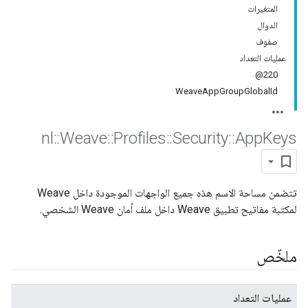
المتغيرات
الدوال
صفوف
عمليات التعداد
220@
WeaveAppGroupGlobalId
nl
::
Weave
::
Profiles
::
Security
::
App
Keys
تتضمن مساحة الاسم هذه جميع الواجهات الموجودة داخل Weave
لمكتبة مفاتيح تطبيق Weave داخل ملف أمان Weave الشخصي.
ملخّص
عمليات التعداد