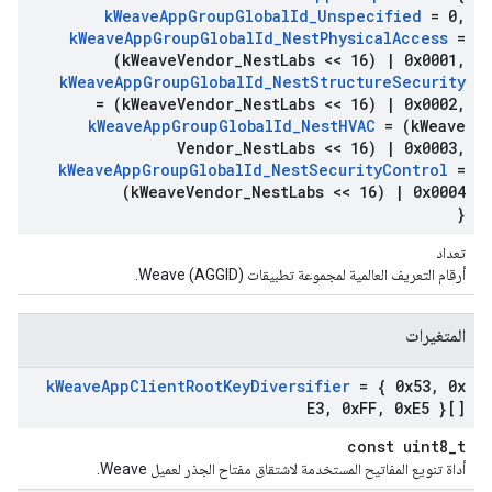
k
Weave
App
Group
Global
Id
_
Unspecified
= 0
,
k
Weave
App
Group
Global
Id
_
Nest
Physical
Access
=
(k
Weave
Vendor
_
Nest
Labs << 16)
|
0x0001
,
k
Weave
App
Group
Global
Id
_
Nest
Structure
Security
= (k
Weave
Vendor
_
Nest
Labs << 16)
|
0x0002
,
k
Weave
App
Group
Global
Id
_
Nest
HVAC
= (k
Weave
Vendor
_
Nest
Labs << 16)
|
0x0003
,
k
Weave
App
Group
Global
Id
_
Nest
Security
Control
=
(k
Weave
Vendor
_
Nest
Labs << 16)
|
0x0004
}
تعداد
أرقام التعريف العالمية لمجموعة تطبيقات Weave (AGGID).
المتغيرات
k
Weave
App
Client
Root
Key
Diversifier
= { 0x53
,
0x
E3
,
0x
FF
,
0x
E5 }[]
const uint8_t
أداة تنويع المفاتيح المستخدمة لاشتقاق مفتاح الجذر لعميل Weave.