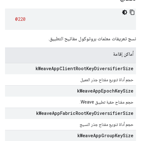
@220
نسج تعريفات معلمات بروتوكول مفاتيح التطبيق.
أماكن إقامة
k
Weave
App
Client
Root
Key
Diversifier
Size
حجم أداة تنويع مفتاح جذر العميل
k
Weave
App
Epoch
Key
Size
حجم مفتاح حقبة تطبيق Weave.
k
Weave
App
Fabric
Root
Key
Diversifier
Size
حجم أداة تنويع مفتاح جذر النسيج
k
Weave
App
Group
Key
Size