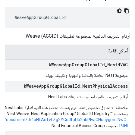
 WeaveAppGroupGlobalId
أرقام التعريف العالمية لمجموعة تطبيقات Weave (AGGID).
أماكن إقامة
k
Weave
App
Group
Global
Id
_
Nest
HVAC
مجموعة Nest الخاصة بالتدفئة والتهوية وتكييف الهواء
k
Weave
App
Group
Global
Id
_
Nest
Physical
Access
أرقام التعريف العالمية لمجموعة تطبيقات Nest Labs
ملاحظة:
لا تحاول تخ
باستخدام "Nest Weave: Nest Application Group" Global ID Registry"
e.com/document/d/1xHLAcTvLZg2YGoJfbUb2nbPIvaCNuoygmdiNwC-
PJHI
.مجموعة Nest Financial Access Group.