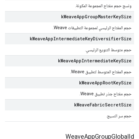
ونسج حجم مفتاح المجموعة المكونة.
k
Weave
App
Group
Master
Key
Size
حجم المفتاح الرئيسي لمجموعة التطبيقات Weave.
k
Weave
App
Intermediate
Key
Diversifier
Size
حجم متوسط التنويع الرئيسي.
k
Weave
App
Intermediate
Key
Size
حجم المفتاح المتوسط لتطبيق Weave.
k
Weave
App
Root
Key
Size
حجم مفتاح جذر تطبيق Weave.
k
Weave
Fabric
Secret
Size
حجم سر النسيج.
Weave
App
Group
Global
Id