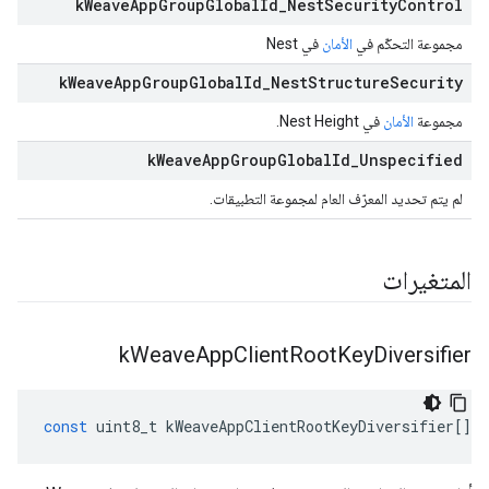
k
Weave
App
Group
Global
Id
_
Nest
Security
Control
مجموعة التحكّم في
الأمان
في Nest
k
Weave
App
Group
Global
Id
_
Nest
Structure
Security
مجموعة
الأمان
في Nest Height.
k
Weave
App
Group
Global
Id
_
Unspecified
لم يتم تحديد المعرّف العام لمجموعة التطبيقات.
المتغيرات
k
Weave
App
Client
Root
Key
Diversifier
const
uint8_t
kWeaveAppClientRootKeyDiversifier
[]
=