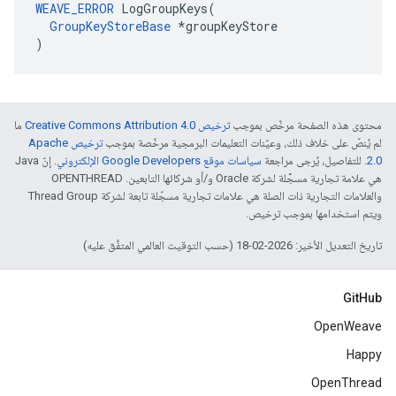
WEAVE_ERROR
 LogGroupKeys(

GroupKeyStoreBase
 *groupKeyStore

)
محتوى هذه الصفحة مرخّص بموجب
ترخيص Creative Commons Attribution 4.0‏
ما
لم يُنصّ على خلاف ذلك، وعيّنات التعليمات البرمجية مرخّصة بموجب
ترخيص Apache
2.0‏
. للتفاصيل، يُرجى مراجعة
سياسات موقع Google Developers الإلكتروني
. إنّ Java
هي علامة تجارية مسجَّلة لشركة Oracle و/أو شركائها التابعين. ‫OPENTHREAD
والعلامات التجارية ذات الصلة هي علامات تجارية مسجّلة تابعة لشركة Thread Group
ويتم استخدامها بموجب ترخيص.
تاريخ التعديل الأخير: 2026-02-18 (حسب التوقيت العالمي المتفَّق عليه)
GitHub
OpenWeave
Happy
OpenThread