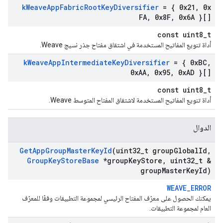
k
Weave
App
Fabric
Root
Key
Diversifier
= { 0x21
,
0x
FA
,
0x8F
,
0x6A }[]
const uint8_t
أداة تنويع المفاتيح المستخدمة في اشتقاق مفتاح جذر نسيج Weave.
k
Weave
App
Intermediate
Key
Diversifier
= { 0x
BC
,
0x
AA
,
0x95
,
0x
AD }[]
const uint8_t
أداة تنويع المفاتيح المستخدمة لاشتقاق المفتاح المتوسط Weave.
الدوال
Get
App
Group
Master
Key
Id
(uint32
_
t group
Global
Id
,
Group
Key
Store
Base
*group
Key
Store
,
uint32
_
t &
group
Master
Key
Id)
WEAVE_ERROR
يمكنك الحصول على معرّف المفتاح الرئيسي لمجموعة التطبيقات وفقًا للمعرّف
العام لمجموعة التطبيقات.