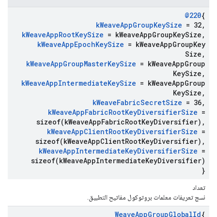
@220
{
k
Weave
App
Group
Key
Size
= 32
,
k
Weave
App
Root
Key
Size
= k
Weave
App
Group
Key
Size
,
k
Weave
App
Epoch
Key
Size
= k
Weave
App
Group
Key
Size
,
k
Weave
App
Group
Master
Key
Size
= k
Weave
App
Group
Key
Size
,
k
Weave
App
Intermediate
Key
Size
= k
Weave
App
Group
Key
Size
,
k
Weave
Fabric
Secret
Size
= 36
,
k
Weave
App
Fabric
Root
Key
Diversifier
Size
=
sizeof(
k
Weave
App
Fabric
Root
Key
Diversifier)
,
k
Weave
App
Client
Root
Key
Diversifier
Size
=
sizeof(
k
Weave
App
Client
Root
Key
Diversifier)
,
k
Weave
App
Intermediate
Key
Diversifier
Size
=
sizeof(
k
Weave
App
Intermediate
Key
Diversifier)
}
تعداد
نسج تعريفات معلمات بروتوكول مفاتيح التطبيق.
Weave
App
Group
Global
Id
{