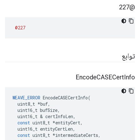
@227
@227
توابع
Encode
CASECert
Info
WEAVE_ERROR
EncodeCASECertInfo
(
uint8_t
*
buf
,
uint16_t
bufSize
,
uint16_t
&
certInfoLen
,
const
uint8_t
*
entityCert
,
uint16_t
entityCertLen
,
const
uint8_t
*
intermediateCerts
,