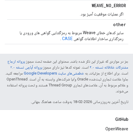
WEAVE
_
NO
_
ERROR
اگر عملیات موفقیت آمیز بود.
other
سایر کدهای خطای Weave مربوط به رمزگشایی گواهی های ورودی یا
رمزگذاری ساختار اطلاعات گواهی
CASE
.
جز در مواردی که غیراز این ذکر شده باشد، محتوای این صفحه تحت مجوز
پروانه ارجاع
مشترکات خلاقانه نسخه ۴.۰
است. نمونه کدها نیز دارای مجوز
پروانه آپاچی نسخه ۲.۰
است. برای اطلاع از جزئیات، به
خطمشی‌های سایت Google Developers‏
مراجعه کنید.
جاوا علامت تجاری ثبت‌شده Oracle و/یا شرکت‌های وابسته به آن است. ‫OpenThread
و علائم مربوط به آن، علامت‌های تجاری Thread Group هستند و تحت پروانه استفاده
می‌شوند.
تاریخ آخرین به‌روزرسانی 2026-02-18 به‌وقت ساعت هماهنگ جهانی.
GitHub
OpenWeave