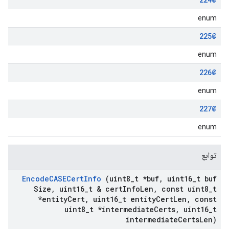
enum
@225
enum
@226
enum
@227
enum
توابع
Encode
CASECert
Info
(uint8
_
t *buf
,
uint16
_
t buf
Size
,
uint16
_
t & cert
Info
Len
,
const uint8
_
t
*entity
Cert
,
uint16
_
t entity
Cert
Len
,
const
uint8
_
t *intermediate
Certs
,
uint16
_
t
intermediate
Certs
Len)