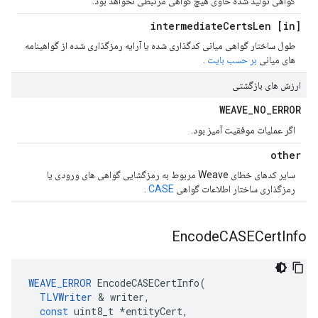
گواهی تولید شده حاوی هیچ گواهی مرتبطی نخواهد بود.
Certs
Len
[in] intermediate
طول ساختار گواهی میانی کدگذاری شده یا آرایه رمزگذاری شده از گواهینامه
های میانی
بر حسب بایت
.
ارزش های بازگشتی
WEAVE
_
NO
_
ERROR
اگر عملیات موفقیت آمیز بود.
other
سایر کدهای خطای Weave مربوط به رمزگشایی گواهی های ورودی یا
رمزگذاری ساختار اطلاعات گواهی
CASE
.
Encode
CASECert
Info
WEAVE_ERROR
EncodeCASECertInfo
(
TLVWriter
&
writer
,
const
uint8_t
*
entityCert
,