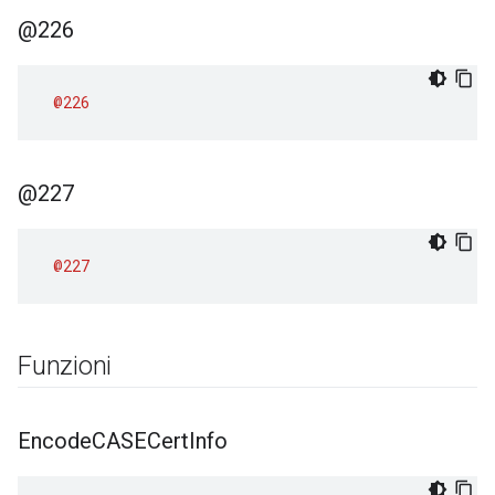
@226
@226
@227
@227
Funzioni
Encode
CASECert
Info