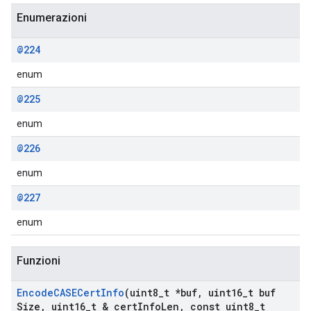
Enumerazioni
@224
enum
@225
enum
@226
enum
@227
enum
Funzioni
Encode
CASECert
Info
(uint8
_
t *buf
,
uint16
_
t buf
Size
,
uint16
_
t & cert
Info
Len
,
const uint8
_
t