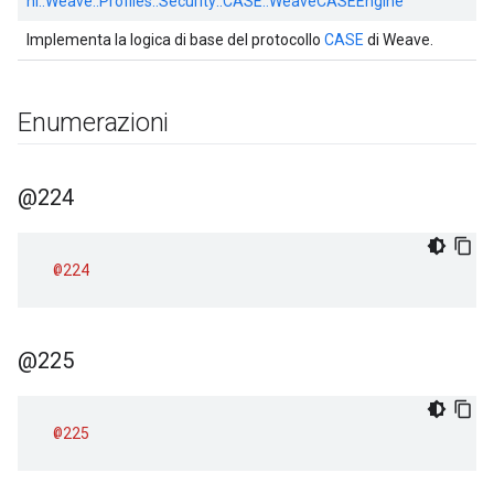
nl::
Weave::
Profiles::
Security::
CASE::
WeaveCASEEngine
Implementa la logica di base del protocollo
CASE
di Weave.
Enumerazioni
@224
@224
@225
@225