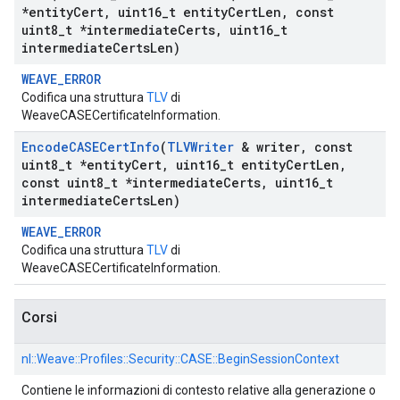
*entity
Cert
,
uint16
_
t entity
Cert
Len
,
const
uint8
_
t *intermediate
Certs
,
uint16
_
t
intermediate
Certs
Len)
WEAVE_ERROR
Codifica una struttura
TLV
di
WeaveCASECertificateInformation.
Encode
CASECert
Info
(
TLVWriter
& writer
,
const
uint8
_
t *entity
Cert
,
uint16
_
t entity
Cert
Len
,
const uint8
_
t *intermediate
Certs
,
uint16
_
t
intermediate
Certs
Len)
WEAVE_ERROR
Codifica una struttura
TLV
di
WeaveCASECertificateInformation.
Corsi
nl::
Weave::
Profiles::
Security::
CASE::
BeginSessionContext
Contiene le informazioni di contesto relative alla generazione o