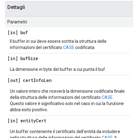
Dettagli
Parametri
[in] buf
Il buffer in cui deve essere scritta la struttura delle
informazioni del certificato
CASE
codificata.
[in] buf
Size
La dimensione in byte del buffer a cui punta il buf.
[out] cert
Info
Len
Un valore intero che riceverà la dimensione codificata finale
della struttura delle informazioni del certificato
CASE
.
Questo valore è significativo solo nel caso in cui la funzione
abbia esito positivo.
[in] entity
Cert
Un buffer contenente il certificato dell'entità da includere
nella struttura delle informazioni del certificato
CASE
. Il