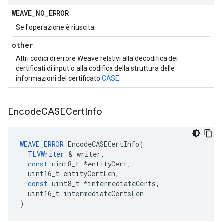
WEAVE
_
NO
_
ERROR
Se l'operazione è riuscita.
other
Altri codici di errore Weave relativi alla decodifica dei
certificati di input o alla codifica della struttura delle
informazioni del certificato
CASE
.
Encode
CASECert
Info
WEAVE_ERROR
EncodeCASECertInfo
(
TLVWriter
&
writer
,
const
uint8_t
*
entityCert
,
uint16_t
entityCertLen
,
const
uint8_t
*
intermediateCerts
,
uint16_t
intermediateCertsLen
)