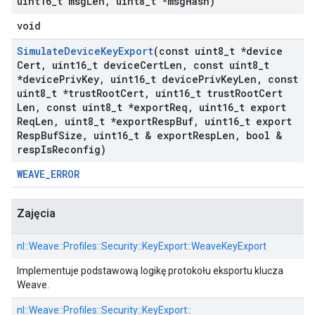
uint16
_
t msg
Len
,
uint8
_
t *msg
Hash)
void
Simulate
Device
Key
Export
(const uint8
_
t *device
Cert
,
uint16
_
t device
Cert
Len
,
const uint8
_
t
*device
Priv
Key
,
uint16
_
t device
Priv
Key
Len
,
const
uint8
_
t *trust
Root
Cert
,
uint16
_
t trust
Root
Cert
Len
,
const uint8
_
t *export
Req
,
uint16
_
t export
Req
Len
,
uint8
_
t *export
Resp
Buf
,
uint16
_
t export
Resp
Buf
Size
,
uint16
_
t & export
Resp
Len
,
bool &
resp
Is
Reconfig)
WEAVE_ERROR
Zajęcia
nl::
Weave::
Profiles::
Security::
KeyExport::
WeaveKeyExport
Implementuje podstawową logikę protokołu eksportu klucza
Weave.
nl::
Weave::
Profiles::
Security::
KeyExport::