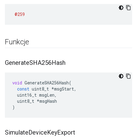
@259
Funkcje
Generate
SHA256Hash
void
GenerateSHA256Hash
(
const
uint8_t
*
msgStart
,
uint16_t
msgLen
,
uint8_t
*
msgHash
)
Simulate
Device
Key
Export