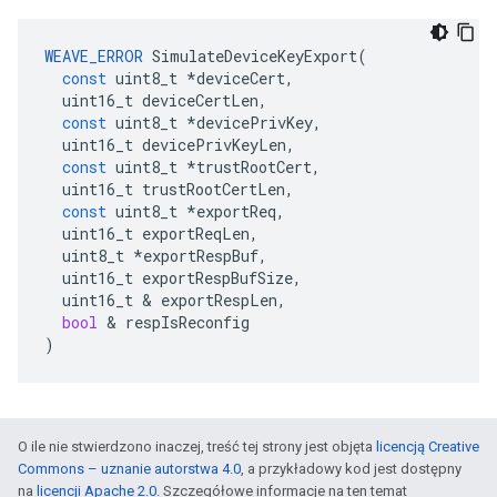
WEAVE_ERROR
SimulateDeviceKeyExport
(
const
uint8_t
*
deviceCert
,
uint16_t
deviceCertLen
,
const
uint8_t
*
devicePrivKey
,
uint16_t
devicePrivKeyLen
,
const
uint8_t
*
trustRootCert
,
uint16_t
trustRootCertLen
,
const
uint8_t
*
exportReq
,
uint16_t
exportReqLen
,
uint8_t
*
exportRespBuf
,
uint16_t
exportRespBufSize
,
uint16_t
&
exportRespLen
,
bool
&
respIsReconfig
)
O ile nie stwierdzono inaczej, treść tej strony jest objęta
licencją Creative
Commons – uznanie autorstwa 4.0
, a przykładowy kod jest dostępny
na
licencji Apache 2.0
. Szczegółowe informacje na ten temat