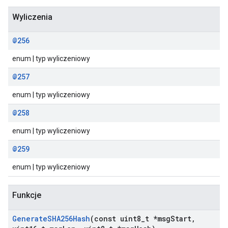
Wyliczenia
@256
enum | typ wyliczeniowy
@257
enum | typ wyliczeniowy
@258
enum | typ wyliczeniowy
@259
enum | typ wyliczeniowy
Funkcje
Generate
SHA256Hash
(const uint8
_
t *msg
Start
,