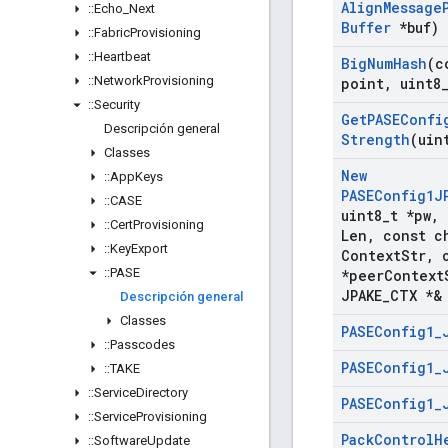
Align
Message
::
Echo
_
Next
Buffer
*buf)
::
Fabric
Provisioning
::
Heartbeat
Big
Num
Hash
(c
::
Network
Provisioning
point
,
uint8
::
Security
Get
PASEConfi
Descripción general
Strength
(uin
Classes
New
::
App
Keys
PASEConfig1J
::
CASE
uint8
_
t *pw
,
::
Cert
Provisioning
Len
,
const ch
::
Key
Export
Context
Str
,
c
::
PASE
*peer
Context
JPAKE
_
CTX *&
Descripción general
Classes
PASEConfig1
_
::
Passcodes
PASEConfig1
_
::
TAKE
::
Service
Directory
PASEConfig1
_
::
Service
Provisioning
Pack
Control
H
::
Software
Update