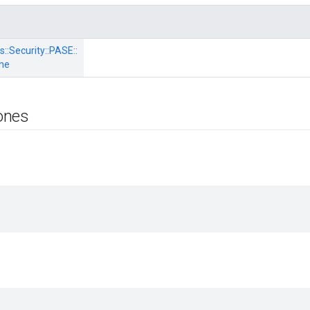
s::
Security::
PASE::
ne
ones