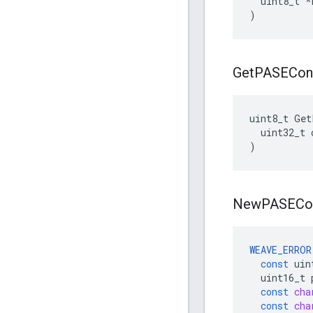
uint8_t
*
)
Get
PASECon
uint8_t Get
  uint32_t c
)
New
PASECo
WEAVE_ERROR
const
uin
uint16_t
const
cha
const
cha