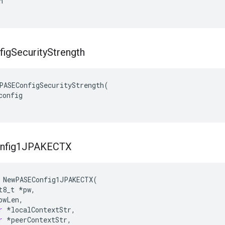
h
fig
Security
Strength
PASEConfigSecurityStrength(

onfig

nfig1JPAKECTX
NewPASEConfig1JPAKECTX
(
t8_t
*
pw
,
pwLen
,
r
*
localContextStr
,
r
*
peerContextStr
,