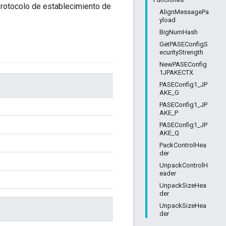
protocolo de establecimiento de
AlignMessagePa
yload
BigNumHash
GetPASEConfigS
ecurityStrength
NewPASEConfig
1JPAKECTX
PASEConfig1_JP
AKE_G
PASEConfig1_JP
AKE_P
PASEConfig1_JP
AKE_Q
PackControlHea
der
UnpackControlH
eader
UnpackSizeHea
der
UnpackSizeHea
der