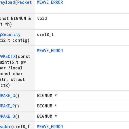
Payload
(
Packet
WEAVE_ERROR
onst BIGNUM &
void
_
t *h)
g
Security
uint8_t
t32
_
t config)
WEAVE_ERROR
PAKECTX
(const
uint16
_
t pw
ar *local
onst char
Str
,
struct
 ctx)
JPAKE
_
G
()
BIGNUM *
JPAKE
_
P
()
BIGNUM *
JPAKE
_
Q
()
BIGNUM *
eader
(uint8
_
t
WEAVE_ERROR