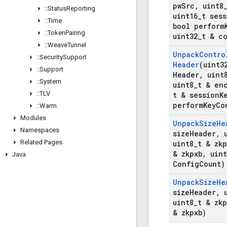
pw
Src
,
uint8
::
Status
Reporting
uint16
_
t sess
::
Time
bool perform
::
Token
Pairing
uint32
_
t & c
::
Weave
Tunnel
Unpack
Contro
::
Security
Support
Header
(uint3
::
Support
Header
,
uint
::
System
uint8
_
t & en
::
TLV
t & session
K
perform
Key
Co
::
Warm
Modules
Unpack
Size
He
Namespaces
size
Header
,
u
Related Pages
uint8
_
t & zk
& zkpxb
,
uint
Java
Config
Count)
Unpack
Size
He
size
Header
,
u
uint8
_
t & zk
& zkpxb)