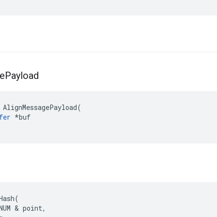
e
Payload
AlignMessagePayload
(
fer
*
buf
h
Hash
(
NUM
&
point
,