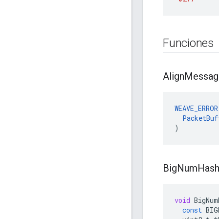
Funciones
Align
Messag
WEAVE_ERROR
PacketBuf
)
Big
Num
Has
void
BigNum
const
BIG