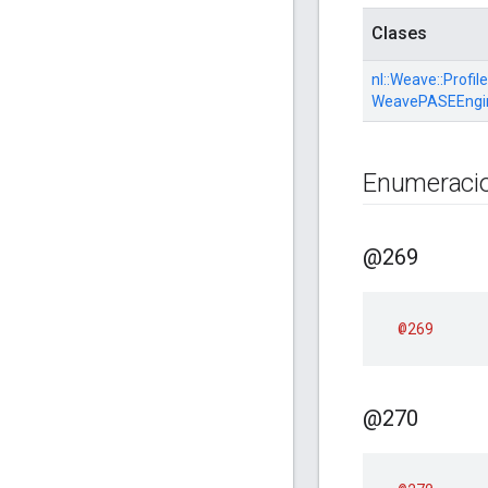
Clases
nl::
Weave::
Profile
WeavePASEEngi
Enumeraci
@269
@269
@270