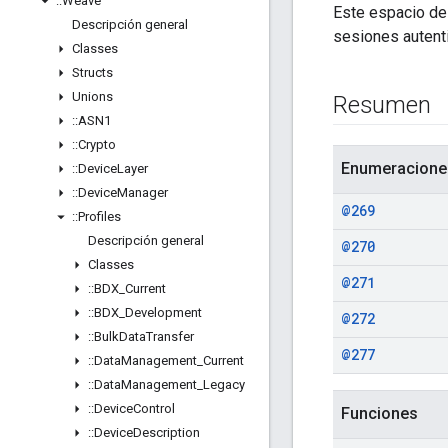
::
Weave
Este espacio de
Descripción general
sesiones autent
Classes
Structs
Unions
Resumen
::
ASN1
::
Crypto
Enumeracione
::
Device
Layer
::
Device
Manager
@269
::
Profiles
Descripción general
@270
Classes
@271
::
BDX
_
Current
::
BDX
_
Development
@272
::
Bulk
Data
Transfer
@277
::
Data
Management
_
Current
::
Data
Management
_
Legacy
::
Device
Control
Funciones
::
Device
Description