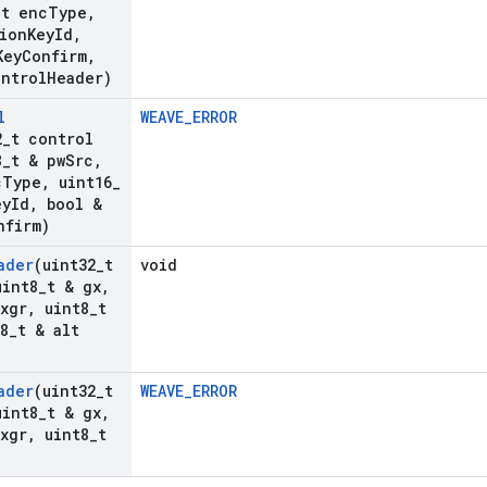
_
t enc
Type
,
ion
Key
Id
,
Key
Confirm
,
ontrol
Header)
l
WEAVE_ERROR
2
_
t control
8
_
t & pw
Src
,
c
Type
,
uint16
_
ey
Id
,
bool &
nfirm)
ader
(uint32
_
t
void
int8
_
t & gx
,
pxgr
,
uint8
_
t
8
_
t & alt
ader
(uint32
_
t
WEAVE_ERROR
int8
_
t & gx
,
pxgr
,
uint8
_
t