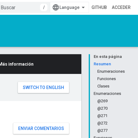
/
GITHUB
ACCEDER
En esta página
Más información
Resumen
Enumeraciones
Funciones
Clases
Enumeraciones
@269
@270
@271
@272
ENVIAR COMENTARIOS
@277
Funciones