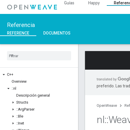
Guías
Happy
Referen
Referencia
REFERENCE
DOCUMENTOS
C++
Overview
preferido. Las tra
::
nl
Descripción general
Structs
OpenWeave
Ref
::
Arg
Parser
nl
::
Wea
::
Ble
::
Inet