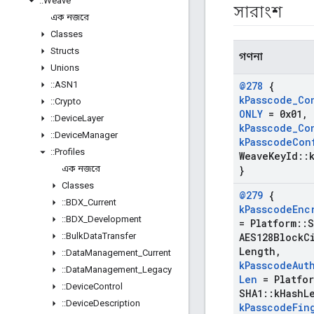
::
Weave
সারাংশ
এক নজরে
Classes
Structs
গণনা
Unions
::
ASN1
@278
{
k
Passcode
_
Co
::
Crypto
ONLY
= 0x01
,
::
Device
Layer
k
Passcode
_
Co
::
Device
Manager
k
Passcode
Con
::
Profiles
Weave
Key
Id
::
এক নজরে
}
Classes
@279
{
::
BDX
_
Current
k
Passcode
Enc
::
BDX
_
Development
= Platform
::
S
::
Bulk
Data
Transfer
AES128Block
C
Length
,
::
Data
Management
_
Current
k
Passcode
Aut
::
Data
Management
_
Legacy
Len
= Platfor
::
Device
Control
SHA1
::
k
Hash
L
::
Device
Description
k
Passcode
Fin