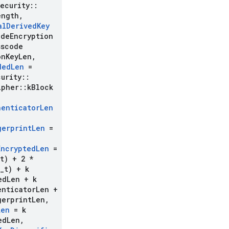
ecurity
::
ength
,
al
Derived
Key
ode
Encryption
sscode
on
Key
Len
,
ded
Len
=
curity
::
ipher
::
k
Block
henticator
Len
gerprint
Len
=
Encrypted
Len
=
t) + 2 *
_
t) + k
ed
Len + k
enticator
Len +
gerprint
Len
,
Len
= k
ed
Len
,