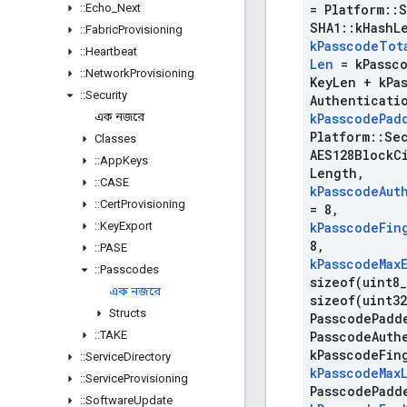
::
Echo
_
Next
= Platform
::
S
SHA1
::
k
Hash
L
::
Fabric
Provisioning
k
Passcode
Tot
::
Heartbeat
Len
= k
Passc
::
Network
Provisioning
Key
Len + k
Pa
::
Security
Authenticati
এক নজরে
k
Passcode
Pad
Platform
::
Se
Classes
AES128Block
C
::
App
Keys
Length
,
::
CASE
k
Passcode
Aut
::
Cert
Provisioning
= 8
,
::
Key
Export
k
Passcode
Fin
8
,
::
PASE
k
Passcode
Max
::
Passcodes
sizeof(
uint8
_
এক নজরে
sizeof(
uint32
Structs
Passcode
Padd
::
TAKE
Passcode
Auth
k
Passcode
Fin
::
Service
Directory
k
Passcode
Max
::
Service
Provisioning
Passcode
Padd
::
Software
Update