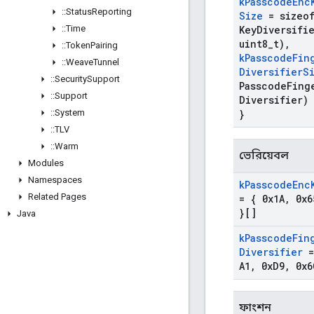
k
Passcode
Enc
::
Status
Reporting
Size
=
sizeo
::
Time
Key
Diversifi
uint8
_
t)
,
::
Token
Pairing
k
Passcode
Fin
::
Weave
Tunnel
Diversifier
S
::
Security
Support
Passcode
Fing
::
Support
Diversifier)
::
System
}
::
TLV
::
Warm
ভেরিয়েবল
Modules
Namespaces
k
Passcode
Enc
Related Pages
= { 0x1A
,
0x6
}[]
Java
k
Passcode
Fin
Diversifier
=
A1
,
0x
D9
,
0x6
ফাংশন