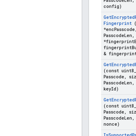
Passcode
Len
,
config)
Get
Encrypted
Fingerprint
(
*enc
Passcode
Passcode
Len
,
*fingerprint
fingerprint
B
& fingerprin
Get
Encrypted
(const uint8
Passcode
,
siz
Passcode
Len
,
key
Id)
Get
Encrypted
(const uint8
Passcode
,
siz
Passcode
Len
,
nonce)
Is
Supported
P