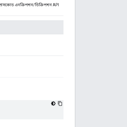
াসকোড এনক্রিপশন/ডিক্রিপশন API