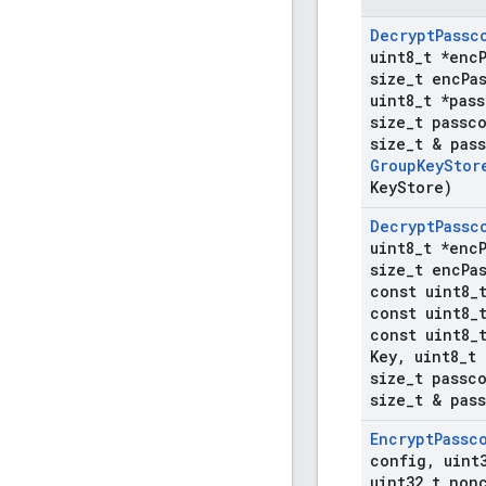
Decrypt
Passc
uint8
_
t *enc
size
_
t enc
Pa
uint8
_
t *pas
size
_
t passc
size
_
t & pas
Group
Key
Stor
Key
Store)
Decrypt
Passc
uint8
_
t *enc
size
_
t enc
Pa
const uint8
_
const uint8
_
const uint8
_
Key
,
uint8
_
t 
size
_
t passc
size
_
t & pas
Encrypt
Passc
config
,
uint
uint32
_
t non