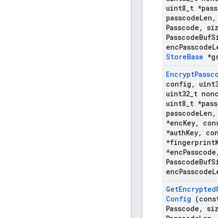
uint8
_
t *pas
passcode
Len
,
Passcode
,
siz
Passcode
Buf
S
enc
Passcode
L
Store
Base
*gr
Encrypt
Passc
config
,
uint
uint32
_
t non
uint8
_
t *pas
passcode
Len
,
*enc
Key
,
cons
*auth
Key
,
con
*fingerprint
*enc
Passcode
Passcode
Buf
S
enc
Passcode
L
Get
Encrypted
Config
(const
Passcode
,
siz