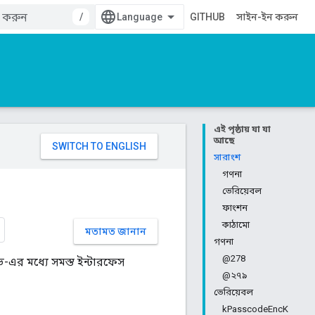
/
GITHUB
সাইন-ইন করুন
এই পৃষ্ঠায় যা যা
আছে
সারাংশ
গণনা
ভেরিয়েবল
ফাংশন
কাঠামো
মতামত জানান
গণনা
@278
এর মধ্যে সমস্ত ইন্টারফেস
@২৭৯
ভেরিয়েবল
kPasscodeEncK