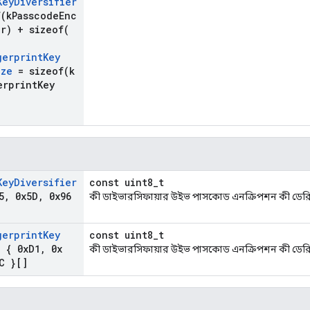
Key
Diversifier
f(
k
Passcode
Enc
er) +
sizeof(
gerprint
Key
ize
=
sizeof(
k
erprint
Key
Key
Diversifier
const uint8_t
5
,
0x5D
,
0x96
কী ডাইভারসিফায়ার উইভ পাসকোড এনক্রিপশন কী ডেরিভ
gerprint
Key
const uint8_t
 { 0x
D1
,
0x
কী ডাইভারসিফায়ার উইভ পাসকোড এনক্রিপশন কী ডেরিভ
C }[]