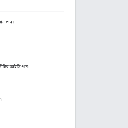
 মান পান।
 কীটির আইডি পান।
ন।