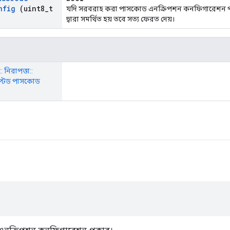
nfig
(uint8
_
t
যদি সরবরাহ করা পাসকোড এনক্রিপশন কনফিগারেশন প
দ্বারা সমর্থিত হয় তবে সত্য ফেরত দেয়।
: নিরাপত্তা::
প্টেড পাসকোড