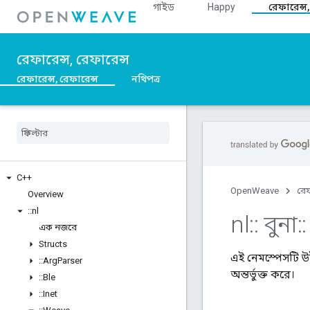
গাইড
Happy
রেফারেন্স,
রেফারেন্স, রেফারেন্স
রেফারেন্স, রেফারেন্স
নথিপত্র
C++
OpenWeave
রেফ
Overview
::
nl
nl
::
বুনা
::
এক নজরে
Structs
এই নেমস্পেসটি উ
::
Arg
Parser
অন্তর্ভুক্ত করে।
::
Ble
::
Inet