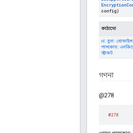
Encryption
Co
config)
কাঠামো
nl:: বুনা:: প্রোফাইল:
পাসকোড:: এনক্রি
স্ট্রাকট
গণনা
@278
@278