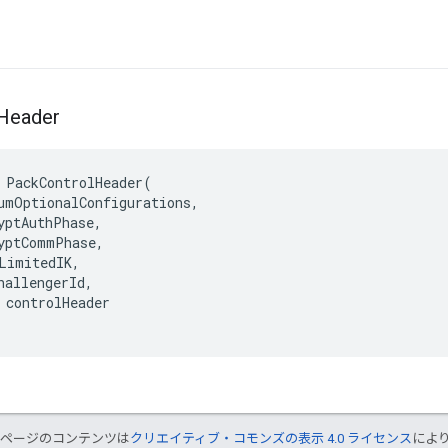
Header
 PackControlHeader(

umOptionalConfigurations,

yptAuthPhase,

yptCommPhase,

LimitedIK,

hallengerId,

 controlHeader

のページのコンテンツは
クリエイティブ・コモンズの表示 4.0 ライセンス
によ