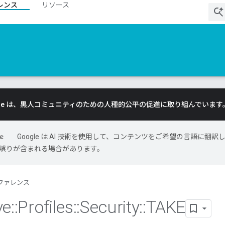
レンス
リソース
gle は、黒人コミュニティのための人種的公平の促進に取り組んでいます
Google は AI 技術を使用して、コンテンツをご希望の言語に翻訳
には誤りが含まれる場合があります。
ファレンス
ve
::
Profiles
::
Security
::
TAKE