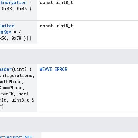
l
Encryption
=
const uint8_t
0x4B
,
0x45 }
imited
const uint8_t
on
Key
= {
x56
,
0x78 }[]
eader
(uint8
_
t
WEAVE_ERROR
onfigurations
,
Auth
Phase
,
Comm
Phase
,
ited
IK
,
bool
r
Id
,
uint8
_
t &
r)
s::
Security::
TAKE::