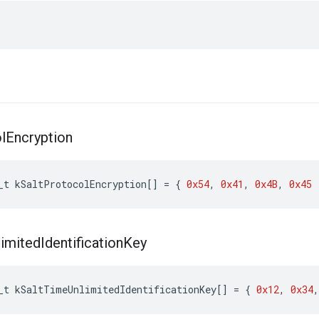
l
Encryption
_t
kSaltProtocolEncryption
[]
=
{
0x54
,
0x41
,
0x4B
,
0x45
limited
Identification
Key
_t
kSaltTimeUnlimitedIdentificationKey
[]
=
{
0x12
,
0x34
,