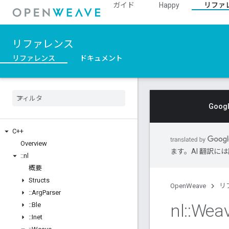
ガイド
Happy
リファ
リファレンス
リファレンス
ドキュメント
Goo
C++
Overview
ます。AI 翻訳
::
nl
概要
Structs
OpenWeave
リ
::
Arg
Parser
nl
::
Wea
::
Ble
::
Inet