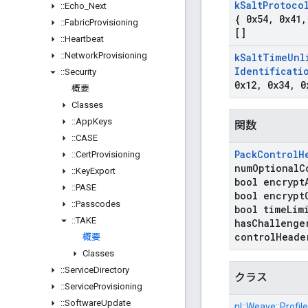
k
Salt
Protoco
::
Echo
_
Next
{ 0x54
,
0x41
,
::
Fabric
Provisioning
[]
::
Heartbeat
::
Network
Provisioning
k
Salt
Time
Unl
Identificati
::
Security
0x12
,
0x34
,
0
概要
Classes
::
App
Keys
関数
::
CASE
Pack
Control
H
::
Cert
Provisioning
num
Optional
C
::
Key
Export
bool encrypt
::
PASE
bool encrypt
::
Passcodes
bool time
Lim
::
TAKE
has
Challenge
control
Heade
概要
Classes
::
Service
Directory
クラス
::
Service
Provisioning
::
Software
Update
nl::
Weave::
Profile