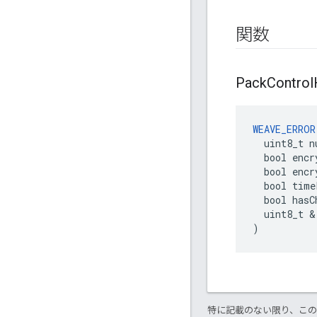
関数
Pack
Control
WEAVE_ERROR
  uint8_t n
  bool encr
  bool encr
  bool time
  bool hasC
  uint8_t &
)
特に記載のない限り、こ