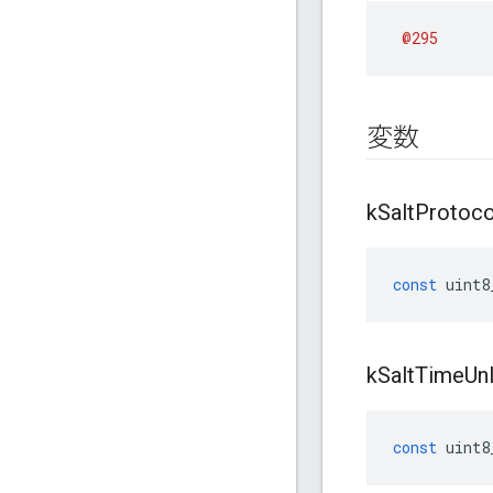
@295
変数
k
Salt
Protoco
const
uint8
k
Salt
Time
Un
const
uint8