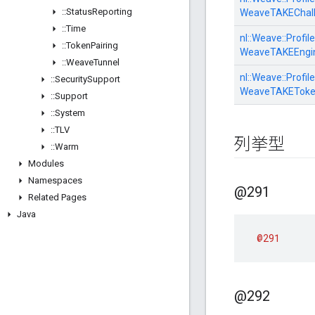
::
Status
Reporting
WeaveTAKEChall
::
Time
nl::
Weave::
Profile
::
Token
Pairing
WeaveTAKEEngi
::
Weave
Tunnel
nl::
Weave::
Profile
::
Security
Support
WeaveTAKEToke
::
Support
::
System
::
TLV
列挙型
::
Warm
Modules
Namespaces
@291
Related Pages
Java
@291
@292