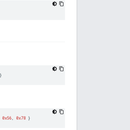
}
0x56
,
0x78
}