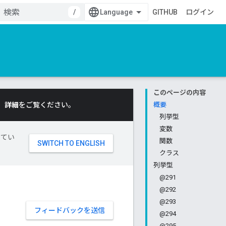
/
GITHUB
ログイン
このページの内容
。
詳細
をご覧ください。
概要
列挙型
変数
してい
関数
クラス
列挙型
@291
@292
@293
フィードバックを送信
@294
@295