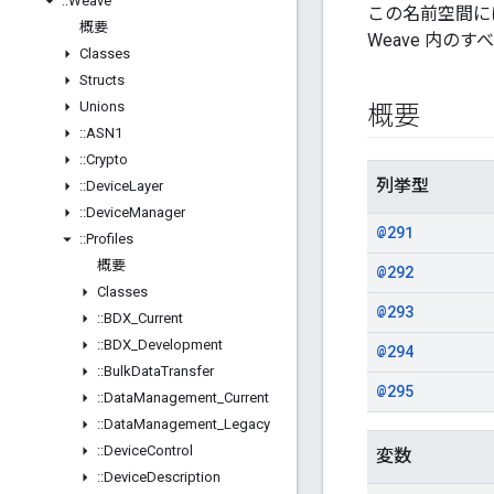
::
Weave
この名前空間には
概要
Weave 内の
Classes
Structs
Unions
概要
::
ASN1
::
Crypto
列挙型
::
Device
Layer
::
Device
Manager
@291
::
Profiles
概要
@292
Classes
@293
::
BDX
_
Current
::
BDX
_
Development
@294
::
Bulk
Data
Transfer
@295
::
Data
Management
_
Current
::
Data
Management
_
Legacy
::
Device
Control
変数
::
Device
Description