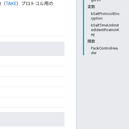
換（
TAKE
）プロトコル用の
変数
kSaltProtocolEnc
ryption
kSaltTimeUnlimit
edIdentificationK
ey
関数
PackControlHea
der