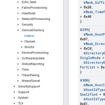
::
Echo
_
Next
k
Mask
_
Suffi
= 0x20
,
::
Fabric
Provisioning
k
Mask
_
Time
::
Heartbeat
= 0x40
::
Network
Provisioning
}
::
Security
@299
{
::
Service
Directory
k
Mask
_
Host
P
ภาพรวม
0x07
,
Classes
k
Mask
_
Direc
Structs
= 0x
C0
,
::
Service
Provisioning
k
Directory
Single
Node
= 
::
Software
Update
k
Directory
::
Status
Reporting
Port
List
= 0x
::
Time
}
::
Token
Pairing
@300
{
::
Weave
Tunnel
k
Mask
_
Host
I
::
Security
Support
k
Host
Id
Typ
::
Support
Qualified
= 0
::
System
k
Host
Id
Typ
::
TLV
0x01
,