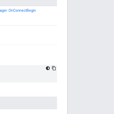
ger::OnConnectBegin