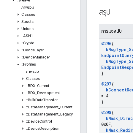
::
Weave
ภาพรวม
สรุป
Classes
Structs
Unions
การแจงนับ
::
ASN1
::
Crypto
@296
{
k
Msg
Type
_
S
::
Device
Layer
Endpoint
Quer
::
Device
Manager
k
Msg
Type
_
S
::
Profiles
Endpoint
Resp
ภาพรวม
}
Classes
@297
{
::
BDX
_
Current
k
Connect
Re
::
BDX
_
Development
= 4
::
Bulk
Data
Transfer
}
::
Data
Management
_
Current
@298
{
::
Data
Management
_
Legacy
k
Mask
_
Direc
::
Device
Control
0x0F
,
::
Device
Description
k
Mask
_
Redir