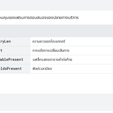
์ควบคุมของเฟรมการตอบสนองของปลายทางบริการ
ory
Len
ความยาวของไดเรกทอรี
ct
การแจ้งการเปลี่ยนเส้นทาง
able
Present
แฟล็กแสดงตารางคำต่อท้าย
elds
Present
ฟิลด์เวลามีธง