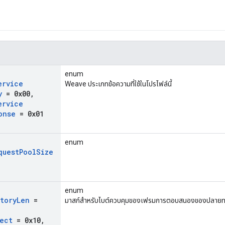
enum
ervice
Weave ประเภทข้อความที่ใช้ในโปรไฟล์นี้
y
= 0x00
,
ervice
onse
= 0x01
enum
quest
Pool
Size
enum
tory
Len
=
มาสก์สำหรับไบต์ควบคุมของเฟรมการตอบสนองของปลายท
ect
= 0x10
,