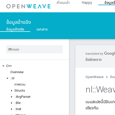
คำแนะนำ
Happy
ข้อมูลอ
ข้อมูลอ้างอิง
ข้อมูลอ้างอิง
เอกสาร
ข้อผิดพลาด
C++
Overview
OpenWeave
ข้อ
::
nl
ภาพรวม
nl
::
Wea
Structs
::
Arg
Parser
เนมสเปซนี้มีอินเท
::
Ble
เดียวกัน
::
Inet