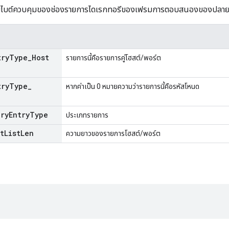
รับไบต์ควบคุมของช่องรายการไดเรกทอรีของเฟรมการตอบสนองของปลาย
try
Type
_
Host
รายการนี้คือรายการคู่โฮสต์/พอร์ต
try
Type
_
หากค่าเป็น 0 หมายความว่ารายการนี้คือรหัสโหนด
ory
Entry
Type
ประเภทรายการ
t
List
Len
ความยาวของรายการโฮสต์/พอร์ต