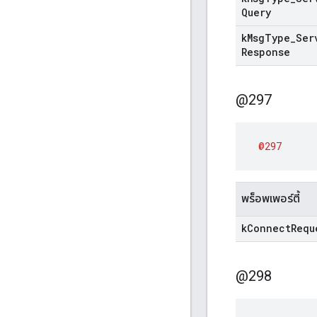
Query
k
Msg
Type
_
Ser
Response
@297
@297
พร็อพเพอร์ตี้
k
Connect
Requ
@298