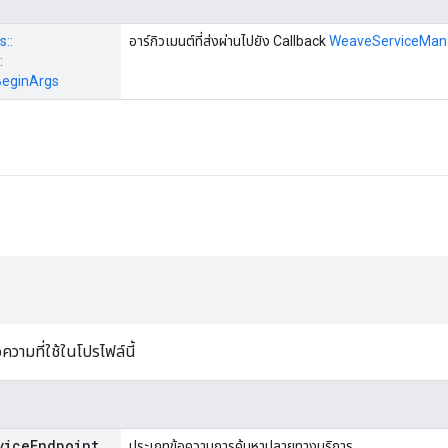
s::
อาร์กิวเมนต์ที่ส่งผ่านไปยัง Callback
WeaveServiceMana
:
BeginArgs
วามที่ใช้ในโปรไฟล์นี้
vice
Endpoint
ประเภทข้อความการค้นหาปลายทางบริการ