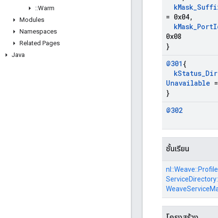
k
Mask
_
Suffi
::
Warm
= 0x04
,
Modules
k
Mask
_
Port
I
Namespaces
0x08
Related Pages
}
Java
@301
{
k
Status
_
Dir
Unavailable
=
}
@302
ชั้นเรียน
nl::
Weave::
Profile
ServiceDirectory:
WeaveServiceM
โครงสร้าง