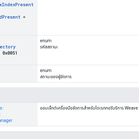
x
Index
Present
d
Present
=
enum
ectory
รหัสสถานะ
 0x0051
enum
สถานะของผู้จัดการ
s::
ออบเจ็กต์เครื่องมือจัดการสำหรับไดเรกทอรีบริการ Weave
:
anager