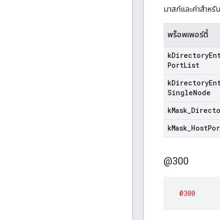
มาสก์และค่าสำห
พร็อพเพอร์ตี้
k
Directory
En
Port
List
k
Directory
En
Single
Node
k
Mask
_
Direct
k
Mask
_
Host
Por
@300
@300