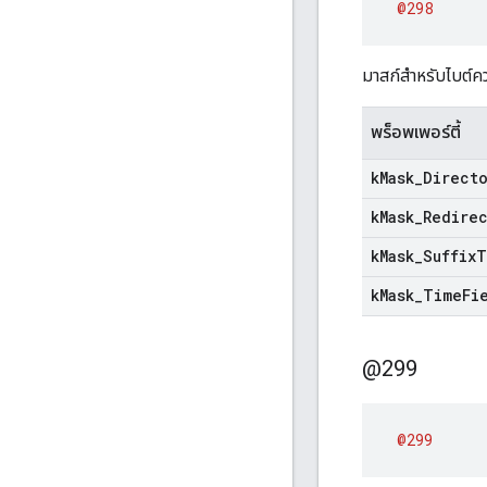
@298
มาสก์สำหรับไบต
พร็อพเพอร์ตี้
k
Mask
_
Direct
k
Mask
_
Redire
k
Mask
_
Suffix
T
k
Mask
_
Time
Fi
@299
@299