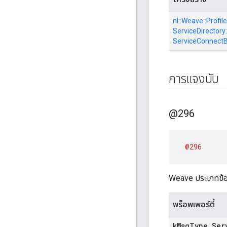
nl::
Weave::
Profile
ServiceDirectory:
ServiceConnect
การแจงนับ
@296
@296
Weave ประเภทข้อค
พร็อพเพอร์ตี้
k
Msg
Type
_
Ser