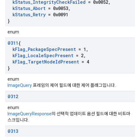
k
Status
_
Integrity
Check
Failed
= 0x0052
,
k
Status
_
Abort
= 0x0053
,
k
Status
_
Retry
= 0x0091
}
enum
@311
{
k
Flag
_
Package
Spec
Present
= 1
,
k
Flag
_
Locale
Spec
Present
= 2
,
k
Flag
_
Target
Node
Id
Present
= 4
}
enum
ImageQuery
프레임의 제어 필드에 대한 제어 플래그입니다.
@312
enum
ImageQueryResponse
의 선택적 업데이트 옵션 필드에 대한 비트마
스크입니다.
@313