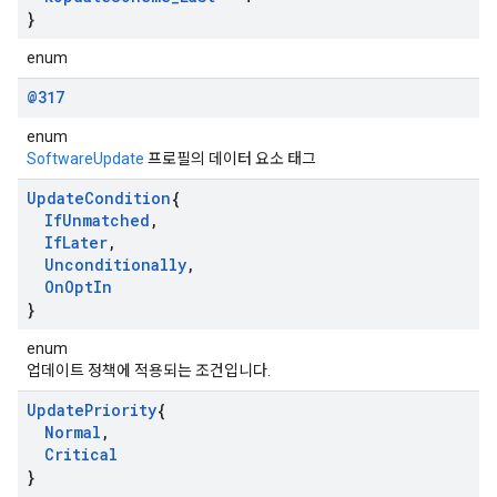
}
enum
@317
enum
SoftwareUpdate
프로필의 데이터 요소 태그
Update
Condition
{
If
Unmatched
,
If
Later
,
Unconditionally
,
On
Opt
In
}
enum
업데이트 정책에 적용되는 조건입니다.
Update
Priority
{
Normal
,
Critical
}