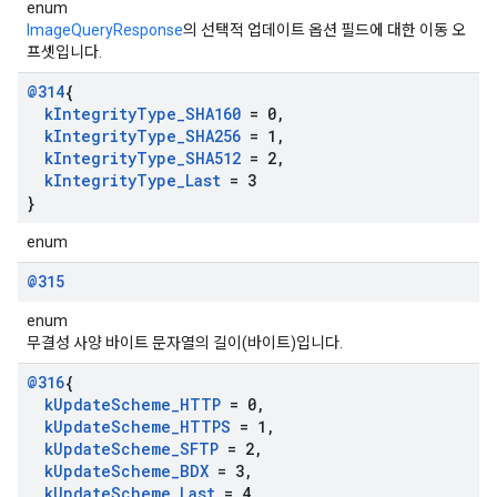
enum
ImageQueryResponse
의 선택적 업데이트 옵션 필드에 대한 이동 오
프셋입니다.
@314
{
k
Integrity
Type
_
SHA160
= 0
,
k
Integrity
Type
_
SHA256
= 1
,
k
Integrity
Type
_
SHA512
= 2
,
k
Integrity
Type
_
Last
= 3
}
enum
@315
enum
무결성 사양 바이트 문자열의 길이(바이트)입니다.
@316
{
k
Update
Scheme
_
HTTP
= 0
,
k
Update
Scheme
_
HTTPS
= 1
,
k
Update
Scheme
_
SFTP
= 2
,
k
Update
Scheme
_
BDX
= 3
,
k
Update
Scheme
_
Last
= 4