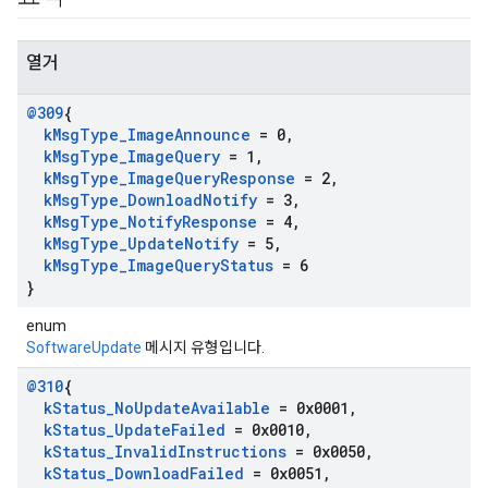
열거
@309
{
k
Msg
Type
_
Image
Announce
= 0
,
k
Msg
Type
_
Image
Query
= 1
,
k
Msg
Type
_
Image
Query
Response
= 2
,
k
Msg
Type
_
Download
Notify
= 3
,
k
Msg
Type
_
Notify
Response
= 4
,
k
Msg
Type
_
Update
Notify
= 5
,
k
Msg
Type
_
Image
Query
Status
= 6
}
enum
SoftwareUpdate
메시지 유형입니다.
@310
{
k
Status
_
No
Update
Available
= 0x0001
,
k
Status
_
Update
Failed
= 0x0010
,
k
Status
_
Invalid
Instructions
= 0x0050
,
k
Status
_
Download
Failed
= 0x0051
,