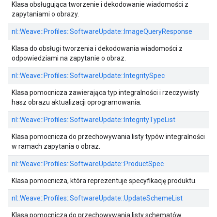
Klasa obsługująca tworzenie i dekodowanie wiadomości z
zapytaniami o obrazy.
nl::
Weave::
Profiles::
SoftwareUpdate::
ImageQueryResponse
Klasa do obsługi tworzenia i dekodowania wiadomości z
odpowiedziami na zapytanie o obraz.
nl::
Weave::
Profiles::
SoftwareUpdate::
IntegritySpec
Klasa pomocnicza zawierająca typ integralności i rzeczywisty
hasz obrazu aktualizacji oprogramowania.
nl::
Weave::
Profiles::
SoftwareUpdate::
IntegrityTypeList
Klasa pomocnicza do przechowywania listy typów integralności
w ramach zapytania o obraz.
nl::
Weave::
Profiles::
SoftwareUpdate::
ProductSpec
Klasa pomocnicza, która reprezentuje specyfikację produktu.
nl::
Weave::
Profiles::
SoftwareUpdate::
UpdateSchemeList
Klasa pomocnicza do przechowywania listy schematów