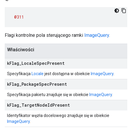
@311
Flagi kontrolne pola sterującego ramki
ImageQuery
.
Właściwości
k
Flag
_
Locale
Spec
Present
Specyfikacja
Locale
jest dostępna w obiekcie
ImageQuery
.
k
Flag
_
Package
Spec
Present
Specyfikacja pakietu znajduje się w obiekcie
ImageQuery
.
k
Flag
_
Target
Node
Id
Present
Identyfikator węzła docelowego znajduje się w obiekcie
ImageQuery
.