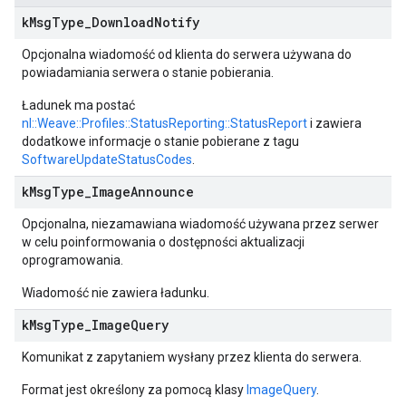
k
Msg
Type
_
Download
Notify
Opcjonalna wiadomość od klienta do serwera używana do
powiadamiania serwera o stanie pobierania.
Ładunek ma postać
nl::Weave::Profiles::StatusReporting::StatusReport
i zawiera
dodatkowe informacje o stanie pobierane z tagu
SoftwareUpdateStatusCodes
.
k
Msg
Type
_
Image
Announce
Opcjonalna, niezamawiana wiadomość używana przez serwer
w celu poinformowania o dostępności aktualizacji
oprogramowania.
Wiadomość nie zawiera ładunku.
k
Msg
Type
_
Image
Query
Komunikat z zapytaniem wysłany przez klienta do serwera.
Format jest określony za pomocą klasy
ImageQuery
.