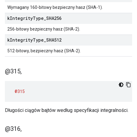
Wymagany 160-bitowy bezpieczny hasz (SHA-1).
k
Integrity
Type
_
SHA256
256-bitowy bezpieczny hasz (SHA-2).
k
Integrity
Type
_
SHA512
512-bitowy, bezpieczny hasz (SHA-2).
@315
,
@315
Długości ciągów bajtów według specyfikacji integralności.
@316
,