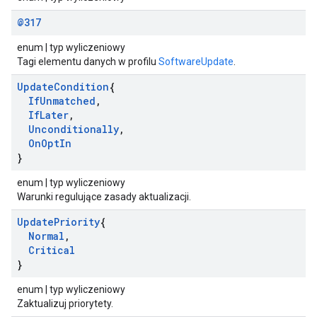
@317
enum | typ wyliczeniowy
Tagi elementu danych w profilu
SoftwareUpdate
.
Update
Condition
{
If
Unmatched
,
If
Later
,
Unconditionally
,
On
Opt
In
}
enum | typ wyliczeniowy
Warunki regulujące zasady aktualizacji.
Update
Priority
{
Normal
,
Critical
}
enum | typ wyliczeniowy
Zaktualizuj priorytety.