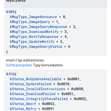
Wyliczenia
@309
{
k
Msg
Type
_
Image
Announce
= 0
,
k
Msg
Type
_
Image
Query
= 1
,
k
Msg
Type
_
Image
Query
Response
= 2
,
k
Msg
Type
_
Download
Notify
= 3
,
k
Msg
Type
_
Notify
Response
= 4
,
k
Msg
Type
_
Update
Notify
= 5
,
k
Msg
Type
_
Image
Query
Status
= 6
}
enum | typ wyliczeniowy
SoftwareUpdate
Typy komunikatów.
@310
{
k
Status
_
No
Update
Available
= 0x0001
,
k
Status
_
Update
Failed
= 0x0010
,
k
Status
_
Invalid
Instructions
= 0x0050
,
k
Status
_
Download
Failed
= 0x0051
,
k
Status
_
Integrity
Check
Failed
= 0x0052
,
k
Status
_
Abort
= 0x0053
,
k
Status
_
Retry
= 0x0091