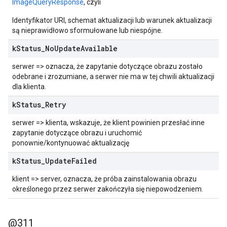
ImageQueryResponse
, czyli
Identyfikator URI, schemat aktualizacji lub warunek aktualizacji
są nieprawidłowo sformułowane lub niespójne.
k
Status
_
No
Update
Available
serwer => oznacza, że zapytanie dotyczące obrazu zostało
odebrane i zrozumiane, a serwer nie ma w tej chwili aktualizacji
dla klienta.
k
Status
_
Retry
serwer => klienta, wskazuje, że klient powinien przesłać inne
zapytanie dotyczące obrazu i uruchomić
ponownie/kontynuować aktualizację
k
Status
_
Update
Failed
klient => server, oznacza, że próba zainstalowania obrazu
określonego przez serwer zakończyła się niepowodzeniem.
@311