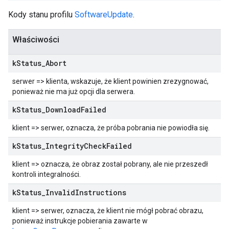
Kody stanu profilu
SoftwareUpdate
.
Właściwości
k
Status
_
Abort
serwer => klienta, wskazuje, że klient powinien zrezygnować,
ponieważ nie ma już opcji dla serwera.
k
Status
_
Download
Failed
klient => serwer, oznacza, że próba pobrania nie powiodła się.
k
Status
_
Integrity
Check
Failed
klient => oznacza, że obraz został pobrany, ale nie przeszedł
kontroli integralności.
k
Status
_
Invalid
Instructions
klient => serwer, oznacza, że klient nie mógł pobrać obrazu,
ponieważ instrukcje pobierania zawarte w