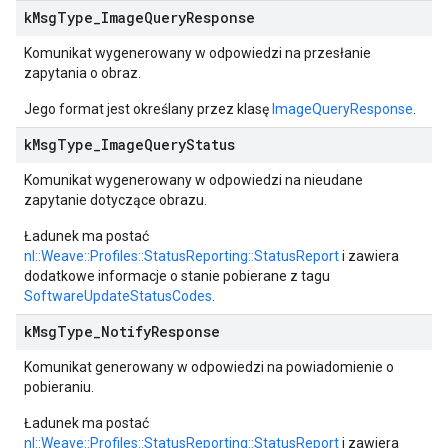
k
Msg
Type
_
Image
Query
Response
Komunikat wygenerowany w odpowiedzi na przesłanie
zapytania o obraz.
Jego format jest określany przez klasę
ImageQueryResponse
.
k
Msg
Type
_
Image
Query
Status
Komunikat wygenerowany w odpowiedzi na nieudane
zapytanie dotyczące obrazu.
Ładunek ma postać
nl::Weave::Profiles::StatusReporting::StatusReport
i zawiera
dodatkowe informacje o stanie pobierane z tagu
SoftwareUpdateStatusCodes
.
k
Msg
Type
_
Notify
Response
Komunikat generowany w odpowiedzi na powiadomienie o
pobieraniu.
Ładunek ma postać
nl::Weave::Profiles::StatusReporting::StatusReport
i zawiera