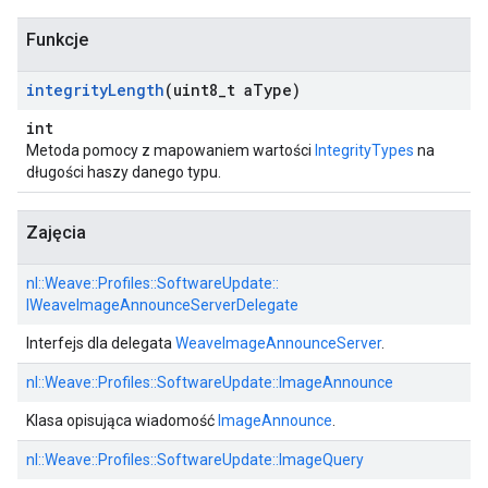
Funkcje
integrity
Length
(uint8
_
t a
Type)
int
Metoda pomocy z mapowaniem wartości
IntegrityTypes
na
długości haszy danego typu.
Zajęcia
nl::
Weave::
Profiles::
SoftwareUpdate::
IWeaveImageAnnounceServerDelegate
Interfejs dla delegata
WeaveImageAnnounceServer
.
nl::
Weave::
Profiles::
SoftwareUpdate::
ImageAnnounce
Klasa opisująca wiadomość
ImageAnnounce
.
nl::
Weave::
Profiles::
SoftwareUpdate::
ImageQuery