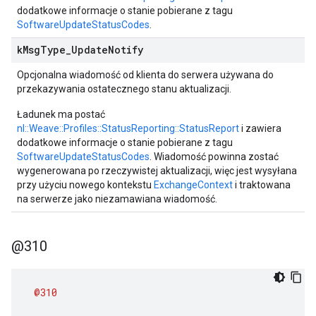
dodatkowe informacje o stanie pobierane z tagu
SoftwareUpdateStatusCodes
.
k
Msg
Type
_
Update
Notify
Opcjonalna wiadomość od klienta do serwera używana do
przekazywania ostatecznego stanu aktualizacji.
Ładunek ma postać
nl::Weave::Profiles::StatusReporting::StatusReport
i zawiera
dodatkowe informacje o stanie pobierane z tagu
SoftwareUpdateStatusCodes
. Wiadomość powinna zostać
wygenerowana po rzeczywistej aktualizacji, więc jest wysyłana
przy użyciu nowego kontekstu
ExchangeContext
i traktowana
na serwerze jako niezamawiana wiadomość.
@310
@310