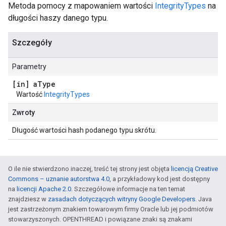
Metoda pomocy z mapowaniem wartości
IntegrityTypes
na
długości haszy danego typu.
Szczegóły
Parametry
[in] a
Type
Wartość
IntegrityTypes
Zwroty
Długość wartości hash podanego typu skrótu.
O ile nie stwierdzono inaczej, treść tej strony jest objęta
licencją Creative
Commons – uznanie autorstwa 4.0
, a przykładowy kod jest dostępny
na
licencji Apache 2.0
. Szczegółowe informacje na ten temat
znajdziesz w
zasadach dotyczących witryny Google Developers
. Java
jest zastrzeżonym znakiem towarowym firmy Oracle lub jej podmiotów
stowarzyszonych. OPENTHREAD i powiązane znaki są znakami