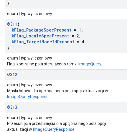
}
enum | typ wyliczeniowy
@311
{
k
Flag
_
Package
Spec
Present
= 1
,
k
Flag
_
Locale
Spec
Present
= 2
,
k
Flag
_
Target
Node
Id
Present
= 4
}
enum | typ wyliczeniowy
Flagi kontrolne pola sterującego ramki
ImageQuery
.
@312
enum | typ wyliczeniowy
Maski bitowe dla opcjonalnego pola opcji aktualizacji w
ImageQueryResponse
.
@313
enum | typ wyliczeniowy
Przesunięcia przesunięcia dla opcjonalnego pola opcji
aktualizacji w
ImageQueryResponse
.