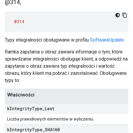
@314
,
@314
Typy integralności obsługiwane w profilu
SoftwareUpdate
.
Ramka zapytania o obraz zawiera informacje o tym, które
sprawdzanie integralności obsługuje klient, a odpowiedź na
zapytanie o obraz zawiera typ integralności i wartość
obrazu, który klient ma pobrać i zainstalować. Obsługiwane
typy to:
Właściwości
k
Integrity
Type
_
Last
Liczba prawidłowych elementów w wyliczeniu.
k
Integrity
Type
_
SHA160