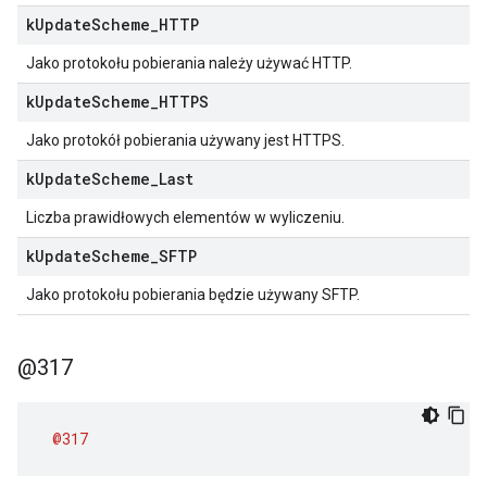
k
Update
Scheme
_
HTTP
Jako protokołu pobierania należy używać HTTP.
k
Update
Scheme
_
HTTPS
Jako protokół pobierania używany jest HTTPS.
k
Update
Scheme
_
Last
Liczba prawidłowych elementów w wyliczeniu.
k
Update
Scheme
_
SFTP
Jako protokołu pobierania będzie używany SFTP.
@317
@317