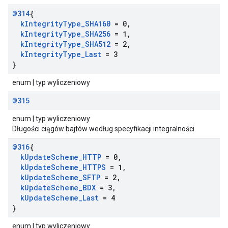
@314
{
k
Integrity
Type
_
SHA160
= 0
,
k
Integrity
Type
_
SHA256
= 1
,
k
Integrity
Type
_
SHA512
= 2
,
k
Integrity
Type
_
Last
= 3
}
enum | typ wyliczeniowy
@315
enum | typ wyliczeniowy
Długości ciągów bajtów według specyfikacji integralności.
@316
{
k
Update
Scheme
_
HTTP
= 0
,
k
Update
Scheme
_
HTTPS
= 1
,
k
Update
Scheme
_
SFTP
= 2
,
k
Update
Scheme
_
BDX
= 3
,
k
Update
Scheme
_
Last
= 4
}
enum | typ wyliczeniowy