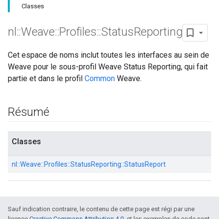
Classes
nl
::
Weave
::
Profiles
::
Status
Reporting
Cet espace de noms inclut toutes les interfaces au sein de
Weave pour le sous-profil Weave Status Reporting, qui fait
partie et dans le profil
Common
Weave.
Résumé
Classes
nl::
Weave::
Profiles::
StatusReporting::
StatusReport
Sauf indication contraire, le contenu de cette page est régi par une
licence
Creative Commons Attribution 4.0
, et les exemples de code sont