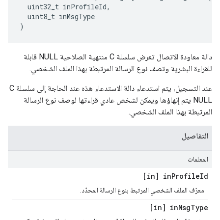
uint32_t
inProfileId
,
uint8_t
inMsgType
)
دالة معاودة الاتصال تعرض سلسلة C منتهية الصلاحية NULL قابلة
للقراءة البشرية وتصف نوع الرسالة المرتبطة بهذا الملف الشخصي.
عند التسجيل، يتم استدعاء دالة الاستدعاء هذه عند الحاجة إلى سلسلة C
NULL يتم إنهاؤها ويمكن لشخص عادي قراءتها لوصف نوع الرسالة
المرتبطة بهذا الملف الشخصي.
التفاصيل
المعلمات
[in] in
Profile
Id
معرّف الملف الشخصي المرتبط بنوع الرسالة المحدّد.
[in] in
Msg
Type