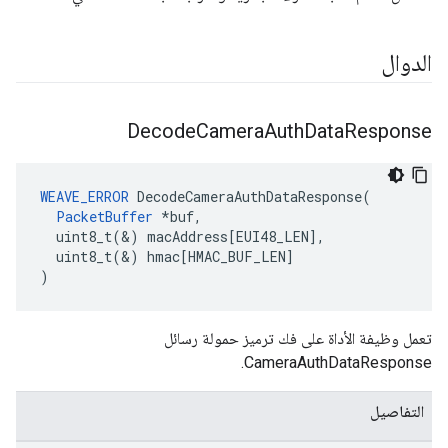
الدوال
Decode
Camera
Auth
Data
Response
WEAVE_ERROR
DecodeCameraAuthDataResponse
(
PacketBuffer
*
buf
,
uint8_t
(
&
)
macAddress
[
EUI48_LEN
]
,
uint8_t
(
&
)
hmac
[
HMAC_BUF_LEN
]
)
تعمل وظيفة الأداة على فك ترميز حمولة رسائل
CameraAuthDataResponse.
التفاصيل