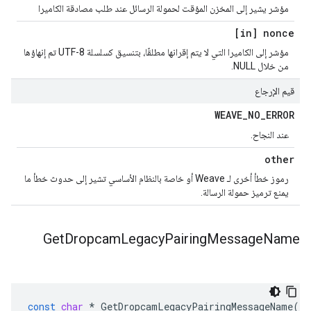
مؤشر يشير إلى المخزن المؤقت لحمولة الرسائل عند طلب مصادقة الكاميرا
[in] nonce
مؤشر إلى الكاميرا التي لا يتم إقرانها مطلقًا، بتنسيق كسلسلة UTF-8 تم إنهاؤها
من خلال NULL.
قيم الإرجاع
WEAVE
_
NO
_
ERROR
عند النجاح.
other
رموز خطأ أخرى لـ Weave أو خاصة بالنظام الأساسي تشير إلى حدوث خطأ ما
يمنع ترميز حمولة الرسالة.
Get
Dropcam
Legacy
Pairing
Message
Name
const
char
*
GetDropcamLegacyPairingMessageName
(