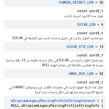
CAMERA
_
SECRET
_
LEN
= 32
const uint8_t
طول مدة الكاميرا السرية بالبايت.
EUI48
_
LEN
= 6
const uint8_t
يتم تحديد الطول بالبايت في تمثيل وحدات البايت غير المُنسَّقة في EUI-48.
EUI48
_
STR
_
LEN
= 13
const uint8_t
يتم تمثيل الطول بالبايت من EUI-48 في شكل سلسلة مكونة من 12 رقمًا سداسيًا
عشريًا بلا نقطتين، بالإضافة إلى مفتاح النهاية NULL.
HMAC
_
BUF
_
LEN
= 32
const uint8_t
تمثّل هذه السمة طولها بالبايت في معلومات الإقران عبر بروتوكول HMAC التي
تنشئها الكاميرا، ويتم تمثيلها على شكل وحدات بايت أولية.
s
Dropcam
Legacy
Pairing
Profile
String
Context
= {
NULL
,
s
Dropcam
Legacy
Pairing
Profile
String
Info }