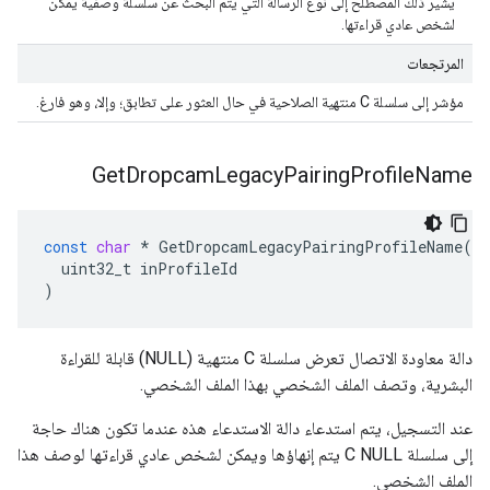
يشير ذلك المصطلح إلى نوع الرسالة التي يتم البحث عن سلسلة وصفية يمكن
لشخص عادي قراءتها.
المرتجعات
مؤشر إلى سلسلة C منتهية الصلاحية في حال العثور على تطابق؛ وإلا، وهو فارغ.
Get
Dropcam
Legacy
Pairing
Profile
Name
const
char
*
GetDropcamLegacyPairingProfileName
(
uint32_t
inProfileId
)
دالة معاودة الاتصال تعرض سلسلة C منتهية (NULL) قابلة للقراءة
البشرية، وتصف الملف الشخصي بهذا الملف الشخصي.
عند التسجيل، يتم استدعاء دالة الاستدعاء هذه عندما تكون هناك حاجة
إلى سلسلة C NULL يتم إنهاؤها ويمكن لشخص عادي قراءتها لوصف هذا
الملف الشخصي.