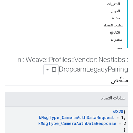
المتغيرات
الدوال
صفوف
عمليات التعداد
328@
المتغيرات
nl
::
Weave
::
Profiles
::
Vendor
::
Nestlabs
::
Dropcam
Legacy
Pairing
ملخّص
عمليات التعداد
@328
{
k
Msg
Type
_
Camera
Auth
Data
Request
= 1
,
k
Msg
Type
_
Camera
Auth
Data
Response
= 2
}