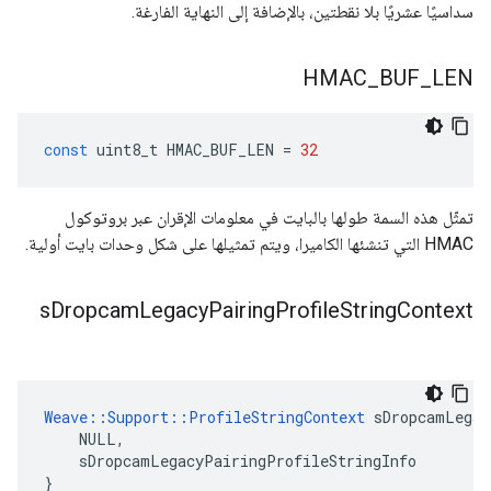
سداسيًا عشريًا بلا نقطتين، بالإضافة إلى النهاية الفارغة.
HMAC
_
BUF
_
LEN
const
uint8_t
HMAC_BUF_LEN
=
32
تمثّل هذه السمة طولها بالبايت في معلومات الإقران عبر بروتوكول
HMAC التي تنشئها الكاميرا، ويتم تمثيلها على شكل وحدات بايت أولية.
s
Dropcam
Legacy
Pairing
Profile
String
Context
Weave::Support::ProfileStringContext
 sDropcamLegac
    NULL,

    sDropcamLegacyPairingProfileStringInfo

}