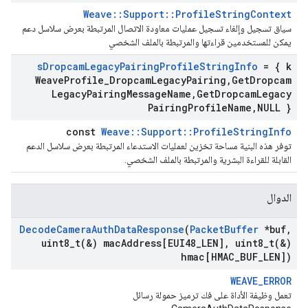
Weave::Support::ProfileStringContext
سياق تسجيل وإلغاء تسجيل عمليات معاودة الاتصال المرتبطة بعرض سلاسل دعم
يمكن للمستخدمين قراءتها والمرتبطة بالملف الشخصي
s
Dropcam
Legacy
Pairing
Profile
String
Info
= { k
Weave
Profile
_
Dropcam
Legacy
Pairing
,
Get
Dropcam
Legacy
Pairing
Message
Name
,
Get
Dropcam
Legacy
Pairing
Profile
Name
,
NULL }
const
Weave::Support::ProfileStringInfo
توفر هذه البنية مساحة تخزين لعمليات الاستدعاء المرتبطة بعرض سلاسل الدعم
القابلة للقراءة البشرية والمرتبطة بالملف الشخصي.
الدوال
Decode
Camera
Auth
Data
Response
(
Packet
Buffer
*buf
,
uint8_t(
&) mac
Address[EUI48
_
LEN]
,
uint8_t(
&)
hmac[HMAC
_
BUF
_
LEN])
WEAVE_ERROR
تعمل وظيفة الأداة على فك ترميز حمولة رسائل