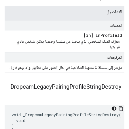
التفاصيل
المعلمات
[in] in
Profile
Id
معرّف الملف الشخصي الذي يبحث عن سلسلة وصفية يمكن لشخص عادي
قراءتها
المرتجعات
مؤشر إلى سلسلة C منتهية الصلاحية في حال العثور على تطابق؛ وإلا، وهو فارغ.
Dropcam
Legacy
Pairing
Profile
String
Destroy
_
void _DropcamLegacyPairingProfileStringDestroy(

  void

)