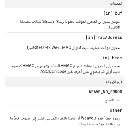
المعلمات
[in] buf
مؤشر يشير إلى المخزن المؤقت لحمولة رسالة الاستجابة لبيانات مصادقة
الكاميرا.
[in] mac
Address
مخزن مؤقت لصفيف بايت لعنوان MAC لـ EUI-48 WiFi للكاميرا.
[in] hmac
مرجع إلى المخزن المؤقت لإرجاع HMAC المقدَّم. يتم عرض HMAC كصفيف
بايت أولي قد يحتوي على أحرف غير ASCII/Unicode.
قيم الإرجاع
WEAVE
_
NO
_
ERROR
عند النجاح.
other
رموز خطأ أخرى لـ Weave أو خاصة بالنظام الأساسي تشير إلى حدوث خطأ ما
يمنع فك ترميز حمولة الرسالة.