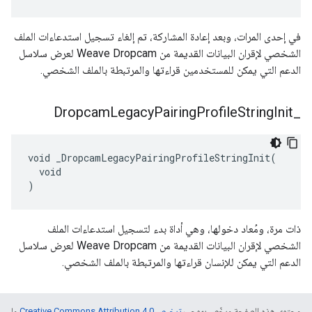
في إحدى المرات، وبعد إعادة المشاركة، تم إلغاء تسجيل استدعاءات الملف
الشخصي لإقران البيانات القديمة من Weave Dropcam لعرض سلاسل
الدعم التي يمكن للمستخدمين قراءتها والمرتبطة بالملف الشخصي.
Dropcam
Legacy
Pairing
Profile
String
Init
_
void _DropcamLegacyPairingProfileStringInit(

  void

)
ذات مرة، ومُعاد دخولها، وهي أداة بدء لتسجيل استدعاءات الملف
الشخصي لإقران البيانات القديمة من Weave Dropcam لعرض سلاسل
الدعم التي يمكن للإنسان قراءتها والمرتبطة بالملف الشخصي.
محتوى هذه الصفحة مرخّص بموجب
ترخيص Creative Commons Attribution 4.0‏
ما