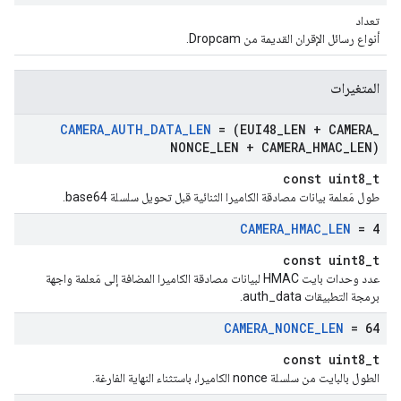
تعداد
أنواع رسائل الإقران القديمة من Dropcam.
المتغيرات
CAMERA
_
AUTH
_
DATA
_
LEN
= (EUI48
_
LEN + CAMERA
_
NONCE
_
LEN + CAMERA
_
HMAC
_
LEN)
const uint8_t
طول مَعلمة بيانات مصادقة الكاميرا الثنائية قبل تحويل سلسلة base64.
CAMERA
_
HMAC
_
LEN
= 4
const uint8_t
عدد وحدات بايت HMAC لبيانات مصادقة الكاميرا المضافة إلى مَعلمة واجهة
برمجة التطبيقات auth_data.
CAMERA
_
NONCE
_
LEN
= 64
const uint8_t
الطول بالبايت من سلسلة nonce الكاميرا، باستثناء النهاية الفارغة.