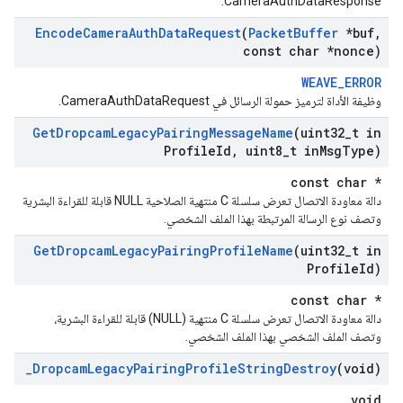
CameraAuthDataResponse.
Encode
Camera
Auth
Data
Request
(
Packet
Buffer
*buf
,
const char *nonce)
WEAVE_ERROR
وظيفة الأداة لترميز حمولة الرسائل في CameraAuthDataRequest.
Get
Dropcam
Legacy
Pairing
Message
Name
(uint32
_
t in
Profile
Id
,
uint8
_
t in
Msg
Type)
const char *
دالة معاودة الاتصال تعرض سلسلة C منتهية الصلاحية NULL قابلة للقراءة البشرية
وتصف نوع الرسالة المرتبطة بهذا الملف الشخصي.
Get
Dropcam
Legacy
Pairing
Profile
Name
(uint32
_
t in
Profile
Id)
const char *
دالة معاودة الاتصال تعرض سلسلة C منتهية (NULL) قابلة للقراءة البشرية،
وتصف الملف الشخصي بهذا الملف الشخصي.
_
Dropcam
Legacy
Pairing
Profile
String
Destroy
(void)
void