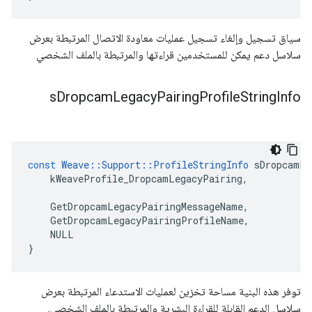
سياق تسجيل وإلغاء تسجيل عمليات معاودة الاتصال المرتبطة بعرض
سلاسل دعم يمكن للمستخدمين قراءتها والمرتبطة بالملف الشخصي
s
Dropcam
Legacy
Pairing
Profile
String
Info
const
Weave
::
Support
::
ProfileStringInfo
sDropcamLe
kWeaveProfile_DropcamLegacyPairing
,
GetDropcamLegacyPairingMessageName
,
GetDropcamLegacyPairingProfileName
,
NULL
}
توفر هذه البنية مساحة تخزين لعمليات الاستدعاء المرتبطة بعرض
سلاسل الدعم القابلة للقراءة البشرية والمرتبطة بالملف الشخصي.