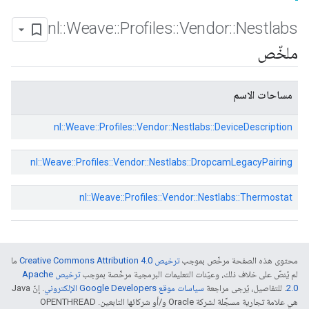
nl
::
Weave
::
Profiles
::
Vendor
::
Nestlabs
ملخّص
مساحات الاسم
nl::
Weave::
Profiles::
Vendor::
Nestlabs::
DeviceDescription
nl::
Weave::
Profiles::
Vendor::
Nestlabs::
DropcamLegacyPairing
nl::
Weave::
Profiles::
Vendor::
Nestlabs::
Thermostat
محتوى هذه الصفحة مرخّص بموجب
ترخيص Creative Commons Attribution 4.0‏
ما
لم يُنصّ على خلاف ذلك، وعيّنات التعليمات البرمجية مرخّصة بموجب
ترخيص Apache
2.0‏
. للتفاصيل، يُرجى مراجعة
سياسات موقع Google Developers الإلكتروني
. إنّ Java
هي علامة تجارية مسجَّلة لشركة Oracle و/أو شركائها التابعين. ‫OPENTHREAD