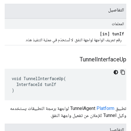
التفاصيل
المعلمات
[in] tun
If
رقم تعريف الواجهة لواجهة النفق. لا تُستخدَم في عملية التنفيذ هذه.
Tunnel
Interface
Up
void TunnelInterfaceUp(

  InterfaceId tunIf

)
تطبيق TunnelAgent
Platform
لواجهة برمجة التطبيقات يستخدمه
وكيل Tunnel للإعلان عن تفعيل واجهة النفق.
التفاصيل