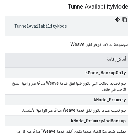
Tunnel
Availability
Mode
 TunnelAvailabilityMode
مجموعة حالات توفر نفق Weave.
أماكن إقامة
k
Mode
_
Backup
Only
يتم تحديد الحالات التي يكون فيها نفق خدمة Weave متاحًا عبر واجهة النسخ
الاحتياطي فقط.
k
Mode
_
Primary
يتم تعيينه عندما يكون نفق خدمة Weave متاحًا عبر الواجهة الأساسية.
k
Mode
_
Primary
And
Backup
يمكنك ضبط هذا الخيار عندما يكون "نفق خدمة Weave" متاحًا عبر كل من