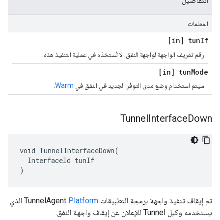
التفاصيل
المعلمات
[in] tun
If
رقم تعريف الواجهة لواجهة النفق. لا تُستخدَم في عملية التنفيذ هذه.
[in] tun
Mode
سيتم استخدام وضع مدى التوفّر الجديد في النفق في
Warm
.
Tunnel
Interface
Down
void TunnelInterfaceDown(

  InterfaceId tunIf

)
تم إيقاف تنفيذ واجهة برمجة التطبيقات TunnelAgent
Platform
الذي
يستخدمه وكيل Tunnel للإعلان عن إيقاف واجهة النفق.