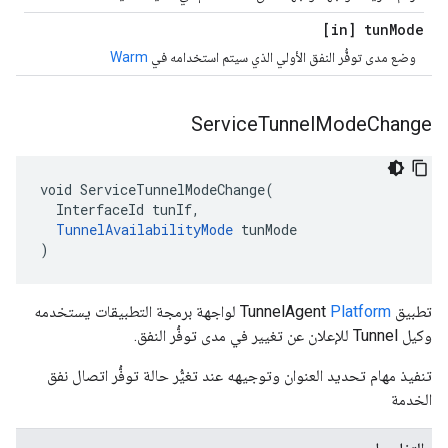
[in] tun
Mode
وضع مدى توفُّر النفق الأولي الذي سيتم استخدامه في
Warm
Service
Tunnel
Mode
Change
void ServiceTunnelModeChange(

  InterfaceId tunIf,

TunnelAvailabilityMode
 tunMode

)
تطبيق TunnelAgent
Platform
لواجهة برمجة التطبيقات يستخدمه
وكيل Tunnel للإعلان عن تغيير في مدى توفُّر النفق.
تنفيذ مهام تحديد العنوان وتوجيهه عند تغيُّر حالة توفُّر اتصال نفق
الخدمة