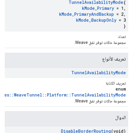
Tunnel
Availability
Mode
{
k
Mode
_
Primary
= 1
,
k
Mode
_
Primary
And
Backup
= 2
,
k
Mode
_
Backup
Only
= 3
}
تعداد
مجموعة حالات توفر نفق Weave.
تعريف الأنواع
Tunnel
Availability
Mode
تعريف الكتابة
enum
iles::WeaveTunnel::Platform::TunnelAvailabilityMode
مجموعة حالات توفر نفق Weave.
الدوال
Disable
Border
Routing
(void)