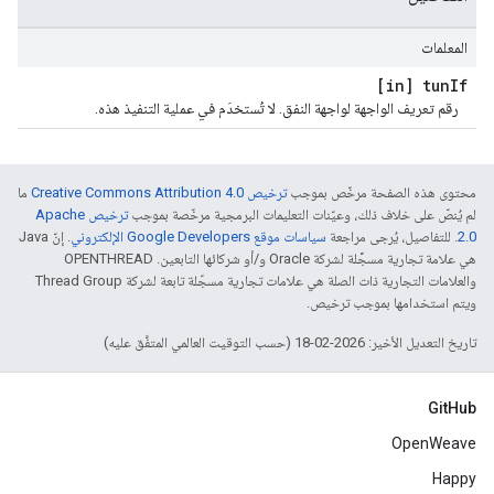
المعلمات
[in] tun
If
رقم تعريف الواجهة لواجهة النفق. لا تُستخدَم في عملية التنفيذ هذه.
محتوى هذه الصفحة مرخّص بموجب
ترخيص Creative Commons Attribution 4.0‏
ما
لم يُنصّ على خلاف ذلك، وعيّنات التعليمات البرمجية مرخّصة بموجب
ترخيص Apache
2.0‏
. للتفاصيل، يُرجى مراجعة
سياسات موقع Google Developers الإلكتروني
. إنّ Java
هي علامة تجارية مسجَّلة لشركة Oracle و/أو شركائها التابعين. ‫OPENTHREAD
والعلامات التجارية ذات الصلة هي علامات تجارية مسجّلة تابعة لشركة Thread Group
ويتم استخدامها بموجب ترخيص.
تاريخ التعديل الأخير: 2026-02-18 (حسب التوقيت العالمي المتفَّق عليه)
GitHub
OpenWeave
Happy