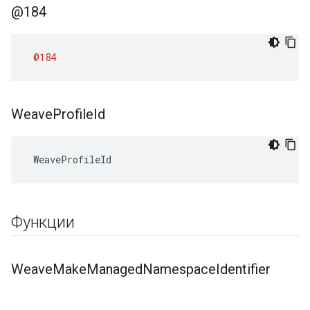
@184
@184
Weave
Profile
Id
 WeaveProfileId
Функции
Weave
Make
Managed
Namespace
Identifier