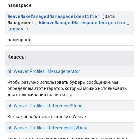
namespace
Weave
Make
Managed
Namespace
Identifier
(Data
Management
,
k
Weave
Managed
Namespace
Designation
_
Legacy
)
namespace
Классы
nl:: Weave:: Profiles:: MessageIterator
Чтобы разумно использовать буферы сообщений, мы
определяем этот итератор, который можно использовать
для отслеживания границ и т. д.
nl:: Weave:: Profiles:: ReferencedString
Вот как обрабатывать строки в Weave.
nl:: Weave:: Profiles:: ReferencedTLVData
Точно так же нам нужно иметь возможность представлять