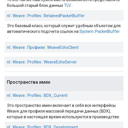
большой старый блок данных
TLV
.
nl:: Weave:: Profiles:: RetainedPacketBuffer
Это базовый класс, который служит удобным объектом для
автоматического подсчета ссылок на
System::PacketBuffer
.
nl:: Weave:: Профили:: WeaveEchoClient
nl:: Weave:: Profiles:: WeaveEchoServer
Пространства имен
nl:: Weave:: Profiles:: BDX_Current
Это пространство имен включает в себя все интерфейсы
Weave для профиля массовой передачи данных (BDX),
которые в настоящее время используются в производстве.
nl:: Weave:: Profiles:: BDX_Development