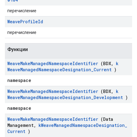
перечисление
Weave
Profile
Id
перечисление
Функции
Weave
Make
Managed
Namespace
Identifier
(BDX
,
k
Weave
Managed
Namespace
Designation
_
Current
)
namespace
Weave
Make
Managed
Namespace
Identifier
(BDX
,
k
Weave
Managed
Namespace
Designation
_
Development
)
namespace
Weave
Make
Managed
Namespace
Identifier
(Data
Management
,
k
Weave
Managed
Namespace
Designation
_
Current
)