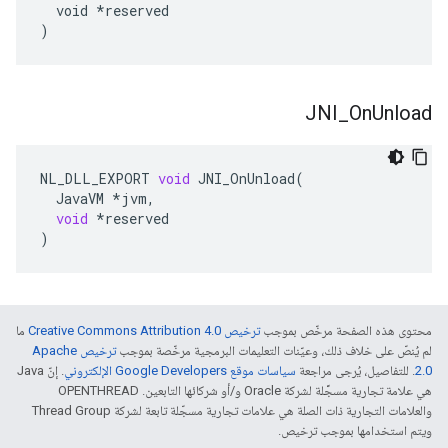
  void *reserved

)
JNI
_
On
Unload
NL_DLL_EXPORT
void
JNI_OnUnload
(
JavaVM
*
jvm
,
void
*
reserved
)
محتوى هذه الصفحة مرخّص بموجب
ترخيص Creative Commons Attribution 4.0‏
ما
لم يُنصّ على خلاف ذلك، وعيّنات التعليمات البرمجية مرخّصة بموجب
ترخيص Apache
2.0‏
. للتفاصيل، يُرجى مراجعة
سياسات موقع Google Developers الإلكتروني
. إنّ Java
هي علامة تجارية مسجَّلة لشركة Oracle و/أو شركائها التابعين. ‫OPENTHREAD
والعلامات التجارية ذات الصلة هي علامات تجارية مسجّلة تابعة لشركة Thread Group
ويتم استخدامها بموجب ترخيص.