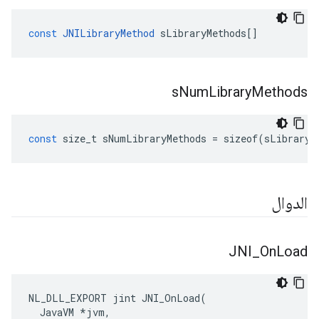
const
JNILibraryMethod
sLibraryMethods
[]
s
Num
Library
Methods
const
size_t
sNumLibraryMethods
=
sizeof
(
sLibraryM
الدوال
JNI
_
On
Load
NL_DLL_EXPORT jint JNI_OnLoad(

  JavaVM *jvm,
