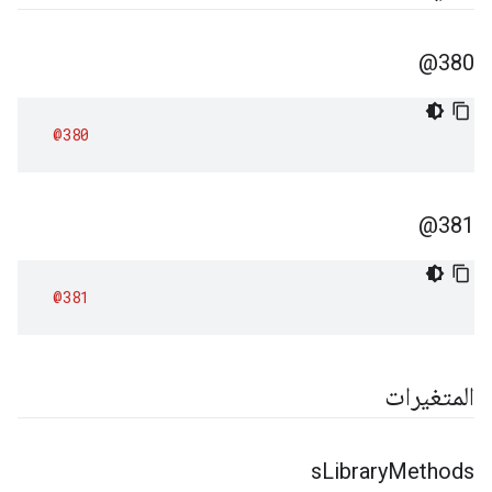
380@
@380
381@
@381
المتغيرات
s
Library
Methods