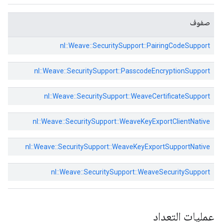
صفوف
nl::
Weave::
SecuritySupport::
PairingCodeSupport
nl::
Weave::
SecuritySupport::
PasscodeEncryptionSupport
nl::
Weave::
SecuritySupport::
WeaveCertificateSupport
nl::
Weave::
SecuritySupport::
WeaveKeyExportClientNative
nl::
Weave::
SecuritySupport::
WeaveKeyExportSupportNative
nl::
Weave::
SecuritySupport::
WeaveSecuritySupport
عمليات التعداد