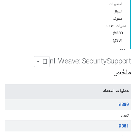
المتغيرات
الدوال
صفوف
عمليات التعداد
380@
381@
nl
::
Weave
::
Security
Support
ملخّص
عمليات التعداد
@380
تعداد
@381