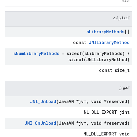
تعداد
المتغيرات
s
Library
Methods
[]
const
JNILibraryMethod
s
Num
Library
Methods
=
sizeof(
s
Library
Methods)
/
sizeof(
JNILibrary
Method)
const size_t
الدوال
JNI
_
On
Load
(Java
VM *jvm
,
void *reserved)
NL_DLL_EXPORT jint
JNI
_
On
Unload
(Java
VM *jvm
,
void *reserved)
NL_DLL_EXPORT void