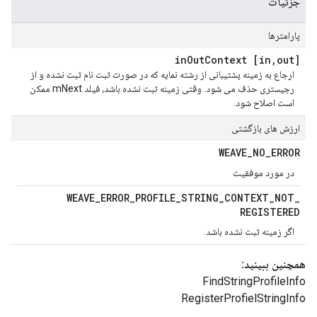
جزئیات
پارامترها
Out
Context
,
out] in
[in
ارجاع به زمینه پشتیبانی از رشته نمایه که در صورت ثبت نام ثبت نشده و از
رجیستری حذف می شود. وقتی زمینه ثبت نشده باشد، فیلد mNext ممکن
است اصلاح شود.
ارزش های بازگشتی
WEAVE
_
NO
_
ERROR
در مورد موفقیت
WEAVE
_
ERROR
_
PROFILE
_
STRING
_
CONTEXT
_
NOT
_
REGISTERED
اگر زمینه ثبت نشده باشد.
همچنین ببینید:
FindStringProfileInfo
RegisterProfielStringInfo