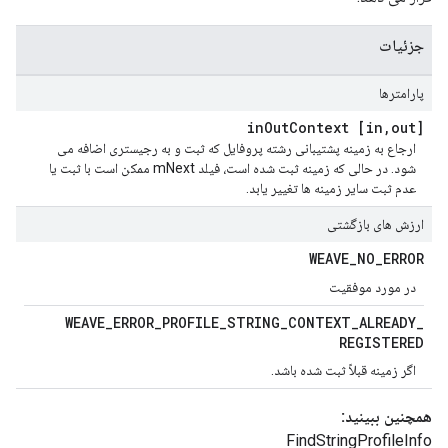
جزئیات
پارامترها
Out
Context
,
out] in
[in
ارجاع به زمینه پشتیبانی رشته پروفایل که ثبت و به رجیستری اضافه می
شود. در حالی که زمینه ثبت شده است، فیلد mNext ممکن است با ثبت یا
عدم ثبت سایر زمینه ها تغییر یابد.
ارزش های بازگشتی
WEAVE
_
NO
_
ERROR
در مورد موفقیت
WEAVE
_
ERROR
_
PROFILE
_
STRING
_
CONTEXT
_
ALREADY
_
REGISTERED
اگر زمینه قبلاً ثبت شده باشد.
همچنین ببینید:
FindStringProfileInfo