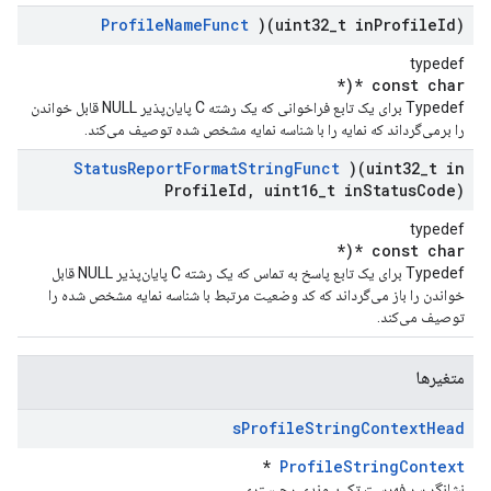
Profile
Name
Funct
)(uint32
_
t in
Profile
Id)
typedef
const char *(*
Typedef برای یک تابع فراخوانی که یک رشته C پایان‌پذیر NULL قابل خواندن
را برمی‌گرداند که نمایه را با شناسه نمایه مشخص شده توصیف می‌کند.
Status
Report
Format
String
Funct
)(uint32
_
t in
Profile
Id
,
uint16
_
t in
Status
Code)
typedef
const char *(*
Typedef برای یک تابع پاسخ به تماس که یک رشته C پایان‌پذیر NULL قابل
خواندن را باز می‌گرداند که کد وضعیت مرتبط با شناسه نمایه مشخص شده را
توصیف می‌کند.
متغیرها
s
Profile
String
Context
Head
*
ProfileStringContext
نشانگر سر فهرست تک پیوندی رجیستری.