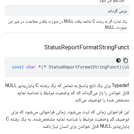
جستجو می شود.
برمی گرداند
یک اشاره گر به رشته C خاتمه یافته NULL در صورت یافتن مطابقت. در غیر این
صورت، NULL.
Status
Report
Format
String
Funct
const
char
*
(
*
StatusReportFormatStringFunct
)(
uint
Typedef برای یک تابع پاسخ به تماس که یک رشته C پایان‌پذیر NULL
قابل خواندن را باز می‌گرداند که کد وضعیت مرتبط با شناسه نمایه
مشخص شده را توصیف می‌کند.
این فراخوانی زمانی که ثبت می‌شود، زمانی فراخوانی می‌شود که برای
توصیف کد وضعیت مرتبط با شناسه نمایه مشخص‌شده، به یک رشته C
پایان‌پذیر NULL قابل خواندن برای انسان نیاز باشد.