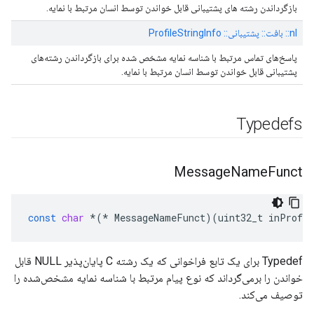
بازگرداندن رشته های پشتیبانی قابل خواندن توسط انسان مرتبط با نمایه.
nl:: بافت:: پشتیبانی:: ProfileStringInfo
پاسخ‌های تماس مرتبط با شناسه نمایه مشخص شده برای بازگرداندن رشته‌های
پشتیبانی قابل خواندن توسط انسان مرتبط با نمایه.
Typedefs
Message
Name
Funct
const
char
*
(
*
MessageNameFunct
)(
uint32_t
inProfil
Typedef برای یک تابع فراخوانی که یک رشته C پایان‌پذیر NULL قابل
خواندن را برمی‌گرداند که نوع پیام مرتبط با شناسه نمایه مشخص‌شده را
توصیف می‌کند.