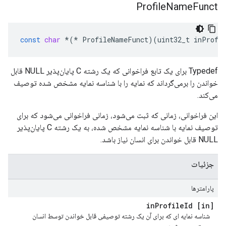
Profile
Name
Funct
const
char
*
(
*
ProfileNameFunct
)(
uint32_t
inProfi
Typedef برای یک تابع فراخوانی که یک رشته C پایان‌پذیر NULL قابل
خواندن را برمی‌گرداند که نمایه را با شناسه نمایه مشخص شده توصیف
می‌کند.
این فراخوانی، زمانی که ثبت می‌شود، زمانی فراخوانی می‌شود که برای
توصیف نمایه با شناسه نمایه مشخص شده، به یک رشته C پایان‌پذیر
NULL قابل خواندن برای انسان نیاز باشد.
جزئیات
پارامترها
Profile
Id
[in] in
شناسه نمایه ای که برای آن یک رشته توصیفی قابل خواندن توسط انسان