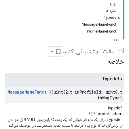
توابع
سازه ها
Typedefs
MessageNameFunct
ProfileNameFunct
nl
::
بافت
::
پشتیبانی کنید
خلاصه
Typedefs
Message
Name
Funct
)(uint32
_
t in
Profile
Id
,
uint8
_
t
in
Msg
Type)
typedef
const char *(*
Typedef برای یک تابع فراخوانی که یک رشته C پایان‌پذیر NULL قابل خواندن
را برمی‌گرداند که نوع پیام مرتبط با شناسه نمایه مشخص‌شده را توصیف می‌کند.