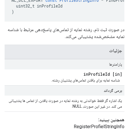
NL_DLL_EXPORT
const
ProfileStringInfo
*
FindProfi
uint32_t
inProfileId
)
در صورت ثبت نام، رشته نمایه از تماس‌های پاسخ‌دهی مرتبط با شناسه
نمایه مشخص‌شده پشتیبانی می‌کند.
جزئیات
پارامترها
Profile
Id
[in] in
شناسه نمایه برای یافتن تماس‌های پشتیبان رشته.
برمی گرداند
یک اشاره گر فقط خواندنی به رشته نمایه در صورت یافتن، از تماس ها پشتیبانی
می کند. در غیر این صورت، NULL.
همچنین ببینید:
RegisterProfielStringInfo