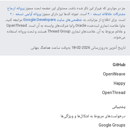
جز در مواردی که غیراز این ذکر شده باشد، محتوای این صفحه تحت مجوز
پروانه ارجاع
مشترکات خلاقانه نسخه ۴.۰
است. نمونه کدها نیز دارای مجوز
پروانه آپاچی نسخه ۲.۰
است. برای اطلاع از جزئیات، به
خطمشی‌های سایت Google Developers‏
مراجعه کنید.
جاوا علامت تجاری ثبت‌شده Oracle و/یا شرکت‌های وابسته به آن است. ‫OpenThread
و علائم مربوط به آن، علامت‌های تجاری Thread Group هستند و تحت پروانه استفاده
می‌شوند.
تاریخ آخرین به‌روزرسانی 2026-02-18 به‌وقت ساعت هماهنگ جهانی.
GitHub
OpenWeave
Happy
OpenThread
پشتیبانی
درخواست‌های مربوط به اشکال‌ها و ویژگی‌ها
Google Groups