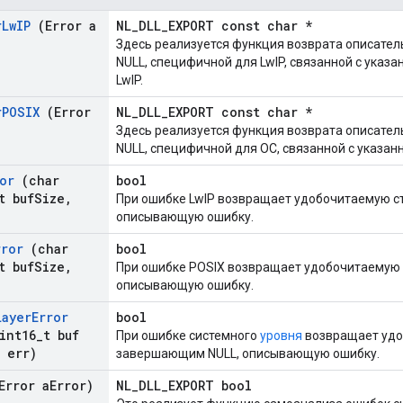
r
Lw
IP
(Error a
NL_DLL_EXPORT const char *
Здесь реализуется функция возврата описател
NULL, специфичной для LwIP, связанной с указ
LwIP.
r
POSIX
(Error
NL_DLL_EXPORT const char *
Здесь реализуется функция возврата описател
NULL, специфичной для ОС, связанной с указа
or
(char
bool
t buf
Size
,
При ошибке LwIP возвращает удобочитаемую с
описывающую ошибку.
rror
(char
bool
t buf
Size
,
При ошибке POSIX возвращает удобочитаемую 
описывающую ошибку.
Layer
Error
bool
int16
_
t buf
При ошибке системного
уровня
возвращает удо
t err)
завершающим NULL, описывающую ошибку.
Error a
Error)
NL_DLL_EXPORT bool