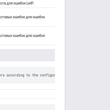
ста для ошибок LwIP.
кстовых ошибок для ошибок
кстовых ошибок для ошибок
ers according to the configured event handling model.