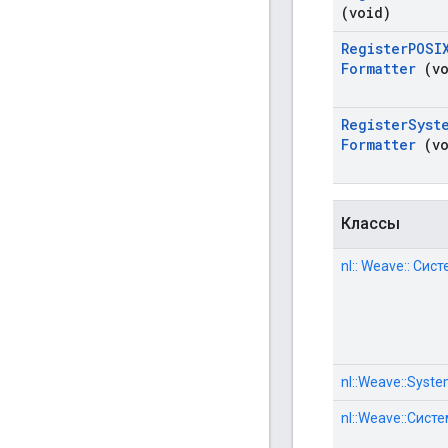
(void)
Register
POSI
Formatter
(vo
Register
Syst
Formatter
(vo
Классы
nl:: Weave:: Сис
nl::Weave::Syst
nl::Weave::Сист