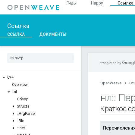
Гиды
Happy
Ссылка
Ссылка
ССЫЛКА
ДОКУМЕНТЫ
C++
OpenWeave
Сс
Overview
::
nl
нл
::
Пер
Обзор
Structs
Краткое с
::
Arg
Parser
::
Ble
Перечислени
::
Inet