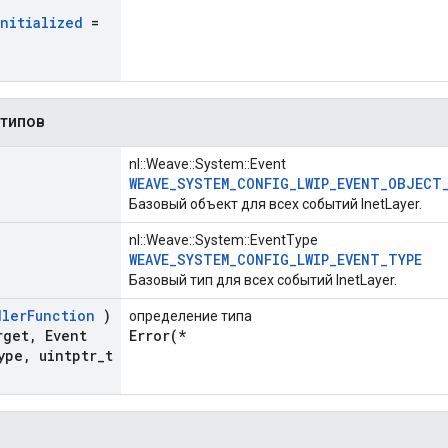
Initialized
=
 типов
nl::Weave::System::Event
WEAVE_SYSTEM_CONFIG_LWIP_EVENT_OBJECT
Базовый объект для всех событий InetLayer.
nl::Weave::System::EventType
WEAVE_SYSTEM_CONFIG_LWIP_EVENT_TYPE
Базовый тип для всех событий InetLayer.
dler
Function
)
определение типа
rget
,
Event
Error(*
ype
,
uintptr
_
t