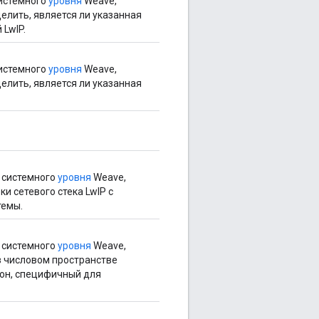
истемного
уровня
Weave,
лить, является ли указанная
LwIP.
истемного
уровня
Weave,
лить, является ли указанная
 системного
уровня
Weave,
и сетевого стека LwIP с
темы.
 системного
уровня
Weave,
в числовом пространстве
зон, специфичный для