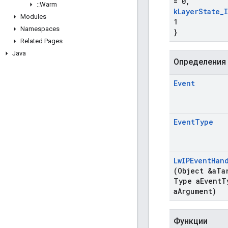
= 0
,
::
Warm
k
Layer
State
_
Modules
1
Namespaces
}
Related Pages
Java
Определения
Event
Event
Type
Lw
IPEvent
Han
(Object &a
Ta
Type a
Event
T
a
Argument)
Функции