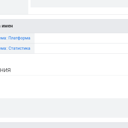
а имен
тема:: Платформа
тема:: Статистика
ения