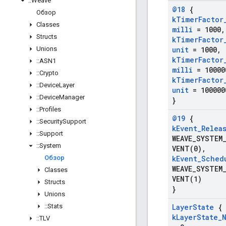
::
Weave
@18
{
Обзор
k
Timer
Factor
Classes
milli
= 1000
,
Structs
k
Timer
Factor
Unions
unit
= 1000
,
k
Timer
Factor
::
ASN1
milli
= 10000
::
Crypto
k
Timer
Factor
::
Device
Layer
unit
= 100000
::
Device
Manager
}
::
Profiles
@19
{
::
Security
Support
k
Event
_
Relea
::
Support
WEAVE_SYSTEM
::
System
VENT(
0)
,
Обзор
k
Event
_
Sched
WEAVE_SYSTEM
Classes
VENT(
1)
Structs
}
Unions
::
Stats
Layer
State
{
k
Layer
State
_
::
TLV