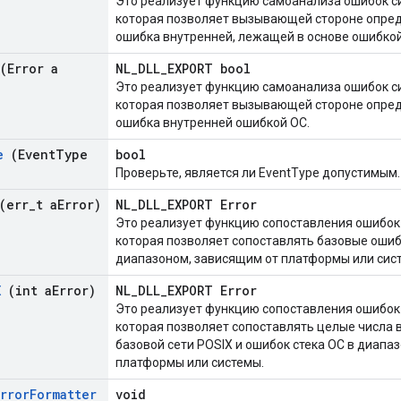
Это реализует функцию самоанализа ошибок с
которая позволяет вызывающей стороне опреде
ошибка внутренней, лежащей в основе ошибкой 
(Error a
NL_DLL_EXPORT bool
Это реализует функцию самоанализа ошибок с
которая позволяет вызывающей стороне опреде
ошибка внутренней ошибкой ОС.
e
(Event
Type
bool
Проверьте, является ли EventType допустимым.
(err
_
t a
Error)
NL_DLL_EXPORT Error
Это реализует функцию сопоставления ошибок
которая позволяет сопоставлять базовые ошибк
диапазоном, зависящим от платформы или сис
X
(int a
Error)
NL_DLL_EXPORT Error
Это реализует функцию сопоставления ошибок
которая позволяет сопоставлять целые числа 
базовой сети POSIX и ошибок стека ОС в диапа
платформы или системы.
Error
Formatter
void