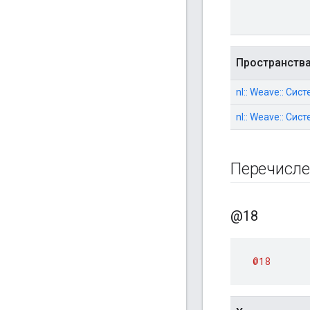
Пространств
nl:: Weave:: Сис
nl:: Weave:: Сис
Перечисл
@18
@18