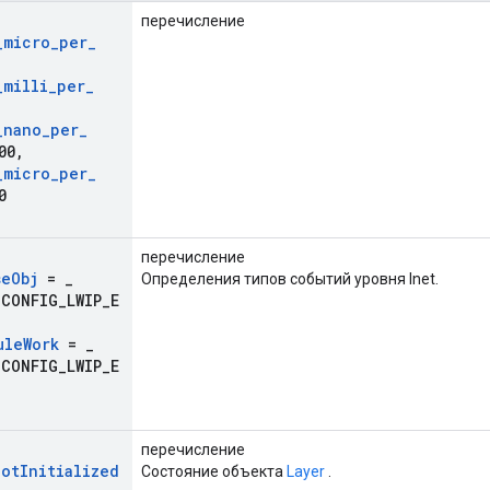
перечисление
_
micro
_
per
_
_
milli
_
per
_
_
nano
_
per
_
00
,
_
micro
_
per
_
0
перечисление
se
Obj
=
_
Определения типов событий уровня Inet.
_CONFIG_LWIP_E
ule
Work
=
_
_CONFIG_LWIP_E
перечисление
Not
Initialized
Состояние объекта
Layer
.