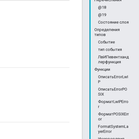
@18
@19
Состояние слоя
Определения
типов
Событие
тип события
ЛвИПевентханд
лерфункция
Функции
ОписатьErrorLwI
P
ОписатьErrorPO
SIX
ФорматLwIPErro
r
ФорматPOSIXErr
or
FormatSystemLa
yerError
Исеррорлвип