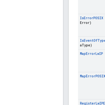
Is
Error
POSIX
Error)
Is
Event
Of
Typ
a
Type)
Map
Error
Lw
IP
Map
Error
POSI
Register
Lw
IP