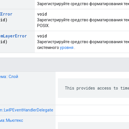
Зарегистрируйте средство форматирования тек
XError
void
id)
Зарегистрируйте средство форматирования те
POSIX.
em
Layer
Error
void
id)
Зарегистрируйте средство форматирования те
системного
уровня
.
тема:: Слой
This provides access to tim
em::LwIPEventHandlerDelegate
ема::Мьютекс