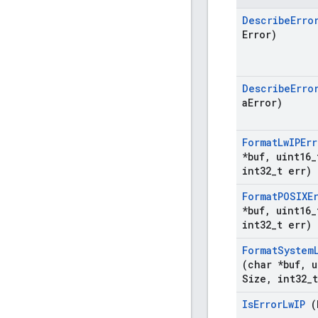
Describe
Erro
Error)
Describe
Erro
a
Error)
Format
Lw
IPErr
*buf
,
uint16
_
int32
_
t err)
Format
POSIXE
*buf
,
uint16
_
int32
_
t err)
Format
System
(char *buf
,
u
Size
,
int32
_
Is
Error
Lw
IP
(