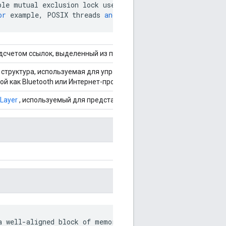
ple
mutual
exclusion
lock
used
on
platforms
with
preempt
or
example
,
POSIX
threads
and
FreeRTOS
.
дсчетом ссылок, выделенный из пространства, содержащегося в Ob
 структура, используемая для управления пакетами данных, сериа
ой как Bluetooth или Интернет-протокол.
Layer
, используемый для представления работающего одноразово
a well-aligned block of memory.