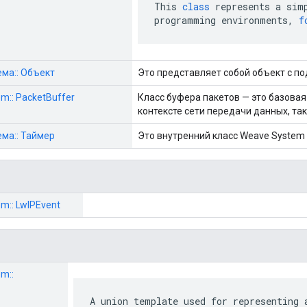
This
class
represents
a
sim
programming
environments
,
f
тема:: Объект
Это представляет собой объект с по
tem:: PacketBuffer
Класс буфера пакетов — это базовая
контексте сети передачи данных, так
тема:: Таймер
Это внутренний класс Weave System
em:: LwIPEvent
em::
A union template used for representing 