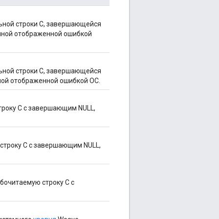
ьной строки C, завершающейся
анной отображенной ошибкой
ьной строки C, завершающейся
нной отображенной ошибкой ОС.
троку C с завершающим NULL,
строку C с завершающим NULL,
бочитаемую строку C с