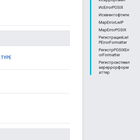
ИсErrorPOSIX
Исевентофтипе
MapErrorLwIP
MapErrorPOSIX
РегистрацияLwI
PErrorFormatter
РегистрPOSIXErr
orFormatter
_TYPE
Регистрсистемл
аереррорформ
аттер