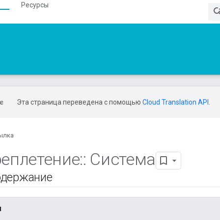
Ресурсы
Эта страница переведена с помощью
Cloud Translation API
.
ылка
еплетение
::
Система
одержание
я