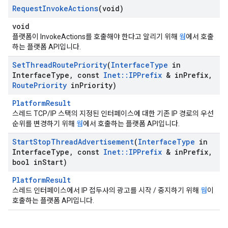
Request
Invoke
Actions
(void)
void
플랫폼이 InvokeActions를 호출해야 한다고 알리기 위해
웜
에서 호출
하는 플랫폼 API입니다.
Set
Thread
Route
Priority
(
Interface
Type
in
Interface
Type
,
const
Inet
::
IPPrefix
& in
Prefix
,
Route
Priority
in
Priority)
PlatformResult
스레드 TCP/IP 스택의 지정된 인터페이스에 대한 기존 IP 경로의 우선
순위를 변경하기 위해
웜
에서 호출하는 플랫폼 API입니다.
Start
Stop
Thread
Advertisement
(
Interface
Type
in
Interface
Type
,
const
Inet
::
IPPrefix
& in
Prefix
,
bool in
Start)
PlatformResult
스레드 인터페이스에서 IP 접두사의 광고를 시작 / 중지하기 위해
웜
이
호출하는 플랫폼 API입니다.