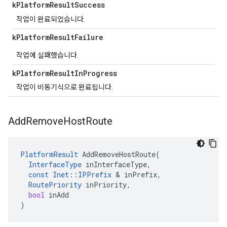
k
Platform
Result
Success
작업이 완료되었습니다.
k
Platform
Result
Failure
작업에 실패했습니다.
k
Platform
Result
In
Progress
작업이 비동기식으로 완료됩니다.
Add
Remove
Host
Route
PlatformResult
AddRemoveHostRoute
(
InterfaceType
inInterfaceType
,
const
Inet
::
IPPrefix
&
inPrefix
,
RoutePriority
inPriority
,
bool
inAdd
)