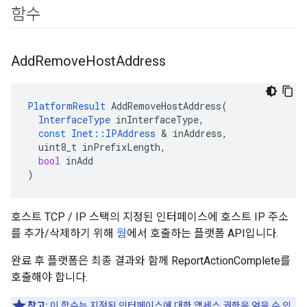
함수
Add
Remove
Host
Address
PlatformResult
AddRemoveHostAddress
(
InterfaceType
inInterfaceType
,
const
Inet
::
IPAddress
&
inAddress
,
uint8_t
inPrefixLength
,
bool
inAdd
)
호스트 TCP / IP 스택의 지정된 인터페이스에 호스트 IP 주소
를 추가/삭제하기 위해
웜
에서 호출하는 플랫폼 API입니다.
완료 후 플랫폼은 최종 결과와 함께 ReportActionComplete를
호출해야 합니다.
참고:
이 함수는 지정된 인터페이스에 대한 액세스 권한을 얻을 수 있