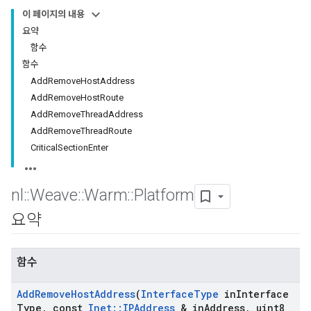
이 페이지의 내용
요약
함수
함수
AddRemoveHostAddress
AddRemoveHostRoute
AddRemoveThreadAddress
AddRemoveThreadRoute
CriticalSectionEnter
nl
::
Weave
::
Warm
::
Platform
요약
함수
Add
Remove
Host
Address
(
Interface
Type
in
Interface
Type
,
const
Inet
::
IPAddress
& in
Address
,
uint8
_