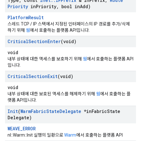
Type
,
const
Inet
::
IPPrefix
& in
Prefix
,
Route
Priority
in
Priority
,
bool in
Add)
PlatformResult
스레드 TCP / IP 스택에서 지정된 인터페이스의 IP 경로를 추가/삭제
하기 위해
웜
에서 호출하는 플랫폼 API입니다.
Critical
Section
Enter
(void)
void
내부 상태에 대한 액세스를 보호하기 위해
웜
에서 호출하는 플랫폼 API
입니다.
Critical
Section
Exit
(void)
void
내부 상태에 대한 보호된 액세스를 해제하기 위해
웜
에서 호출하는 플
랫폼 API입니다.
Init
(
Warm
Fabric
State
Delegate
*in
Fabric
State
Delegate)
WEAVE_ERROR
nl::Warm::Init 실행의 일환으로
Warm
에서 호출하는 플랫폼 API