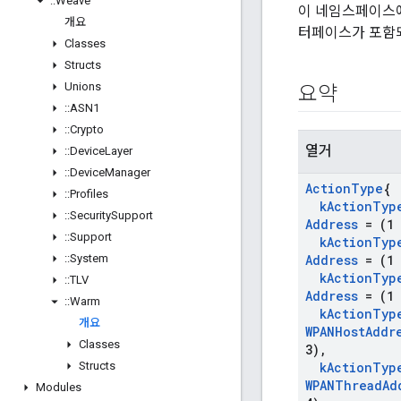
::
Weave
이 네임스페이스에는 
개요
터페이스가 포함
Classes
Structs
Unions
요약
::
ASN1
::
Crypto
열거
::
Device
Layer
::
Device
Manager
Action
Type
{
::
Profiles
k
Action
Typ
::
Security
Support
Address
= (1 
::
Support
k
Action
Typ
::
System
Address
= (1 
k
Action
Typ
::
TLV
Address
= (1 
::
Warm
k
Action
Typ
개요
WPANHost
Addr
Classes
3)
,
Structs
k
Action
Typ
WPANThread
Ad
Modules