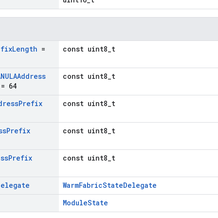
efix
Length
=
const uint8_t
ANULAAddress
const uint8_t
= 64
dress
Prefix
const uint8_t
ss
Prefix
const uint8_t
ess
Prefix
const uint8_t
Delegate
WarmFabricStateDelegate
ModuleState