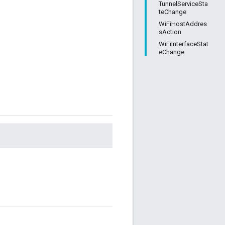
TunnelServiceSta
teChange
WiFiHostAddres
sAction
WiFiInterfaceStat
eChange