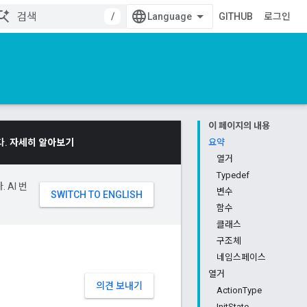
/
GITHUB
로그인
이 페이지의 내용
다.
자세히 알아보기
요약
열거
Typedef
 AI 번
변수
함수
클래스
구조체
네임스페이스
열거
의견 보내기
ActionType
InitState