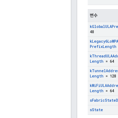
변수
k
Global
ULAPr
48
k
Legacy6Lo
WP
Prefix
Length
k
Thread
ULAAd
Length
= 64
k
Tunnel
Addre
Length
= 128
k
Wi
Fi
ULAAddr
Length
= 64
s
Fabric
State
s
State