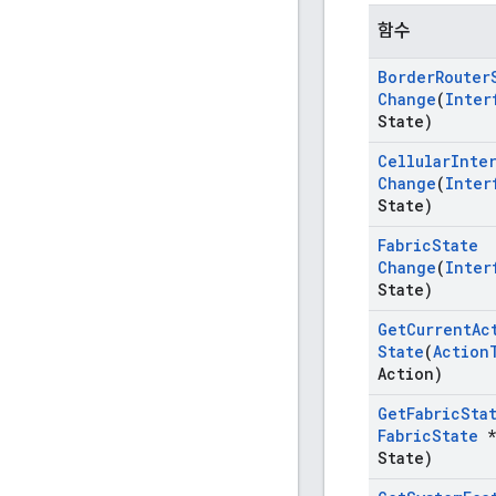
함수
Border
Router
Change
(
Inter
State)
Cellular
Inte
Change
(
Inter
State)
Fabric
State
Change
(
Inter
State)
Get
Current
Ac
State
(
Action
Action)
Get
Fabric
Sta
Fabric
State
*
State)