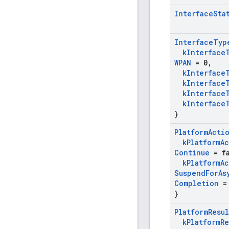
Interface
Sta
Interface
Typ
k
Interface
WPAN
= 0
,
k
Interface
k
Interface
k
Interface
k
Interface
}
Platform
Acti
k
Platform
Ac
Continue
= fa
k
Platform
Ac
Suspend
For
As
Completion
= 
}
Platform
Resul
k
Platform
Re