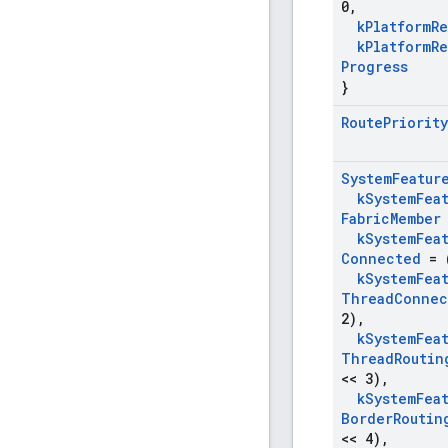
0
,
k
Platform
Re
k
Platform
Re
Progress
}
Route
Priority
System
Featur
k
System
Fea
Fabric
Member
k
System
Fea
Connected
= (
k
System
Fea
Thread
Connec
2)
,
k
System
Fea
Thread
Routin
<< 3)
,
k
System
Fea
Border
Routin
<< 4)
,