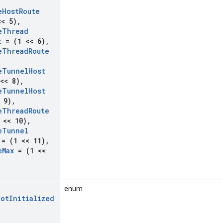
e
Host
Route
< 5)
,
e
Thread
t
= (1 << 6)
,
e
Thread
Route
e
Tunnel
Host
<< 8)
,
e
Tunnel
Host
 9)
,
e
Thread
Route
 << 10)
,
e
Tunnel
= (1 << 11)
,
e
Max
= (1 <<
enum
Not
Initialized