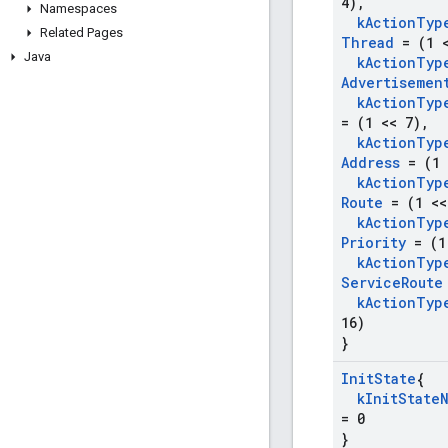
4)
,
Namespaces
k
Action
Typ
Related Pages
Thread
= (1 <
Java
k
Action
Typ
Advertisemen
k
Action
Typ
= (1 << 7)
,
k
Action
Typ
Address
= (1 
k
Action
Typ
Route
= (1 <<
k
Action
Typ
Priority
= (1
k
Action
Typ
Service
Route
k
Action
Typ
16)
}
Init
State
{
k
Init
State
= 0
}