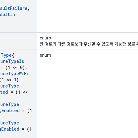
sult
Failure
,
sult
In
enum
한 경로가 다른 경로보다 우선할 수 있도록 가능한 경로
e
Type
{
enum
ture
Type
Is
= (1 << 0)
,
ture
Type
Wi
Fi
1 << 1)
,
ture
Type
ted
= (1 <<
ture
Type
g
Enabled
= (1
ture
Type
g
Enabled
= (1