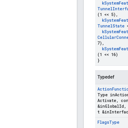
k
System
Fea
Tunnel
Interf
(1 << 5)
,
k
System
Fea
Tunnel
State
=
k
System
Fea
Cellular
Conn
7)
,
k
System
Fea
(1 << 16)
}
Typedef
Action
Functi
Type in
Actio
Activate
,
con
&in
Global
Id
,
t &in
Interfa
Flags
Type