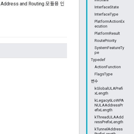
ress and Routing 모듈용 인
InterfaceState
InterfaceType
PlatformActionEx
ecution
PlatformResult
RoutePriority
SystemFeatureTy
pe
Typedef
ActionFunction
FlagsType
변수
kGlobalULAPrefi
xLength
kLegacy6LoWPA
NULAAddressPr
efixLength
kThreadULAAdd
ressPrefixLength
kTunnelAddress
PrefixLength