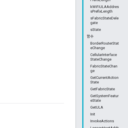
kWiFiULAAddres
sPrefixLength
sFabricStateDele
gate
sState
함수
BorderRouterStat
eChange
CellularInterface
StateChange
FabricStateChan
ge
GetCurrentAction
State
GetFabricState
GetSystemFeatur
eState
GetULA
Init
InvokeActions
LegacyHostAddr