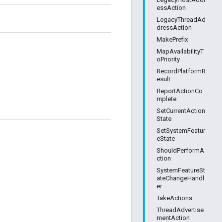
essAction
LegacyThreadAd
dressAction
MakePrefix
MapAvailabilityT
oPriority
RecordPlatformR
esult
ReportActionCo
mplete
SetCurrentAction
State
SetSystemFeatur
eState
ShouldPerformA
ction
SystemFeatureSt
ateChangeHandl
er
TakeActions
ThreadAdvertise
mentAction