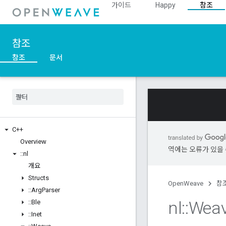
가이드
Happy
참조
참조
참조
문서
C++
Overview
역에는 오류가 있을 
::
nl
개요
Structs
OpenWeave
참
::
Arg
Parser
nl
::
Wea
::
Ble
::
Inet