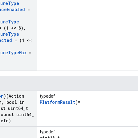
ture
Type
ace
Enabled
=
ture
Type
 (1 << 6)
,
ture
Type
ected
= (1 <<
ture
Type
Max
=
on
)(Action
typedef
n
,
bool in
PlatformResult
(*
st uint64
_
t
const uint64
_
ce
Id)
typedef
uint16_t