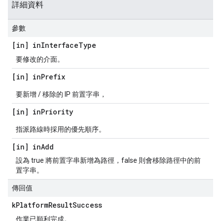
詳細資料
參數
[in] in
Interface
Type
要修改的介面。
[in] in
Prefix
要新增 / 移除的 IP 前置字串，
[in] in
Priority
指派路線時採用的優先順序。
[in] in
Add
設為 true 將前置字串新增為路徑，false 則會移除路徑中的前
置字串。
傳回值
k
Platform
Result
Success
作業已順利完成。