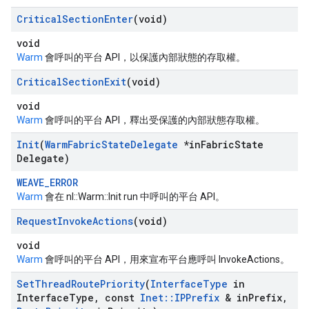
Critical
Section
Enter
(void)
void
Warm
會呼叫的平台 API，以保護內部狀態的存取權。
Critical
Section
Exit
(void)
void
Warm
會呼叫的平台 API，釋出受保護的內部狀態存取權。
Init
(
Warm
Fabric
State
Delegate
*in
Fabric
State
Delegate)
WEAVE_ERROR
Warm
會在 nl::Warm::Init run 中呼叫的平台 API。
Request
Invoke
Actions
(void)
void
Warm
會呼叫的平台 API，用來宣布平台應呼叫 InvokeActions。
Set
Thread
Route
Priority
(
Interface
Type
in
Interface
Type
,
const
Inet
::
IPPrefix
& in
Prefix
,