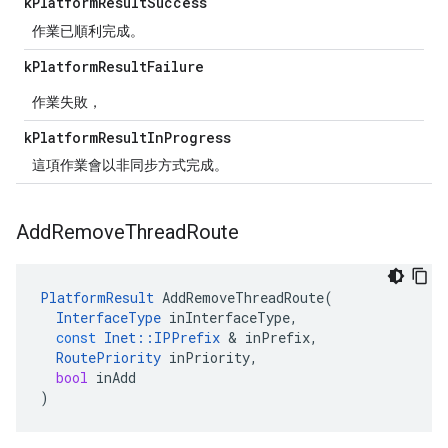
k
Platform
Result
Success
作業已順利完成。
k
Platform
Result
Failure
作業失敗，
k
Platform
Result
In
Progress
這項作業會以非同步方式完成。
Add
Remove
Thread
Route
PlatformResult
AddRemoveThreadRoute
(
InterfaceType
inInterfaceType
,
const
Inet
::
IPPrefix
&
inPrefix
,
RoutePriority
inPriority
,
bool
inAdd
)