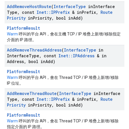
Add
Remove
Host
Route
(
Interface
Type
in
Interface
Type
,
const
Inet
::
IPPrefix
& in
Prefix
,
Route
Priority
in
Priority
,
bool in
Add)
PlatformResult
Warm
呼叫的平台 API，會在主機 TCP / IP 堆疊上新增/移除指定
介面的 IP 路徑。
Add
Remove
Thread
Address
(
Interface
Type
in
Interface
Type
,
const
Inet
::
IPAddress
& in
Address
,
bool in
Add)
PlatformResult
Warm
呼叫的平台 API，會在 Thread TCP / IP 堆疊上新增/移除
IP 位址。
Add
Remove
Thread
Route
(
Interface
Type
in
Interface
Type
,
const
Inet
::
IPPrefix
& in
Prefix
,
Route
Priority
in
Priority
,
bool in
Add)
PlatformResult
Warm
呼叫的平台 API，會在 Thread TCP / IP 堆疊上新增/移除
指定介面的 IP 路徑。