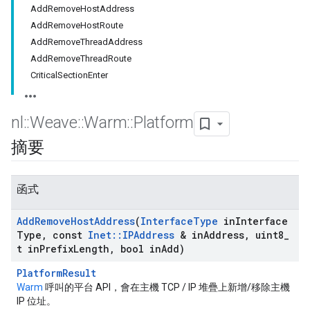
AddRemoveHostAddress
AddRemoveHostRoute
AddRemoveThreadAddress
AddRemoveThreadRoute
CriticalSectionEnter
nl
::
Weave
::
Warm
::
Platform
摘要
函式
Add
Remove
Host
Address
(
Interface
Type
in
Interface
Type
,
const
Inet
::
IPAddress
& in
Address
,
uint8
_
t in
Prefix
Length
,
bool in
Add)
PlatformResult
Warm
呼叫的平台 API，會在主機 TCP / IP 堆疊上新增/移除主機
IP 位址。