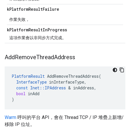
k
Platform
Result
Failure
作業失敗，
k
Platform
Result
In
Progress
這項作業會以非同步方式完成。
Add
Remove
Thread
Address
PlatformResult
AddRemoveThreadAddress
(
InterfaceType
inInterfaceType
,
const
Inet
::
IPAddress
&
inAddress
,
bool
inAdd
)
Warm
呼叫的平台 API，會在 Thread TCP / IP 堆疊上新增/
移除 IP 位址。