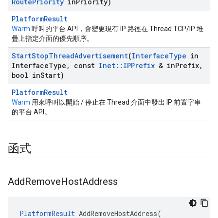
Route
Priority
in
Priority)
PlatformResult
Warm
呼叫的平台 API，會變更現有 IP 路徑在 Thread TCP/IP 堆
疊上指定介面的優先順序。
Start
Stop
Thread
Advertisement
(
Interface
Type
in
Interface
Type
,
const
Inet
::
IPPrefix
& in
Prefix
,
bool in
Start)
PlatformResult
Warm
用來呼叫以開始 / 停止在 Thread 介面中發出 IP 前置字串
的平台 API。
函式
Add
Remove
Host
Address
PlatformResult
AddRemoveHostAddress
(