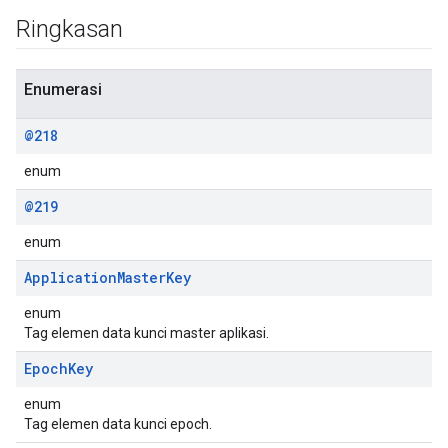
Ringkasan
Enumerasi
@218
enum
@219
enum
Application
Master
Key
enum
Tag elemen data kunci master aplikasi.
Epoch
Key
enum
Tag elemen data kunci epoch.