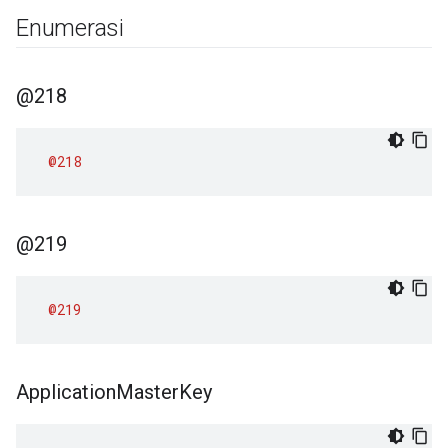
Enumerasi
@218
@218
@219
@219
Application
Master
Key