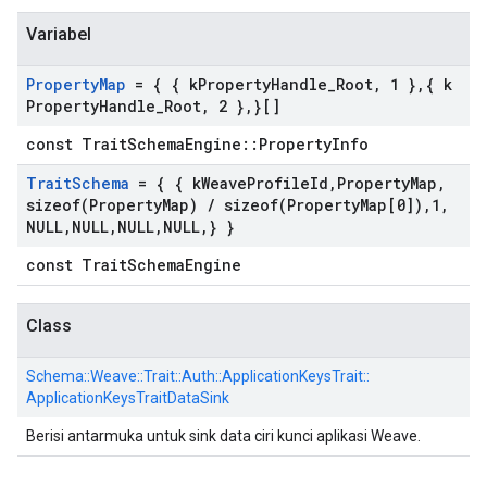
Variabel
Property
Map
= { { k
Property
Handle
_
Root
,
1 }
,
{ k
Property
Handle
_
Root
,
2 }
,
}[]
const TraitSchemaEngine::PropertyInfo
Trait
Schema
= { { k
Weave
Profile
Id
,
Property
Map
,
sizeof(
Property
Map)
/
sizeof(
Property
Map[0])
,
1
,
NULL
,
NULL
,
NULL
,
NULL
,
} }
const TraitSchemaEngine
Class
Schema::
Weave::
Trait::
Auth::
ApplicationKeysTrait::
ApplicationKeysTraitDataSink
Berisi antarmuka untuk sink data ciri kunci aplikasi Weave.