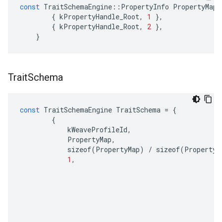
const
TraitSchemaEngine
::
PropertyInfo
PropertyMap
[
{
kPropertyHandle_Root
,
1
},
{
kPropertyHandle_Root
,
2
},
}
Trait
Schema
const
TraitSchemaEngine
TraitSchema
=
{
{
kWeaveProfileId
,
PropertyMap
,
sizeof
(
PropertyMap
)
/
sizeof
(
PropertyM
1
,