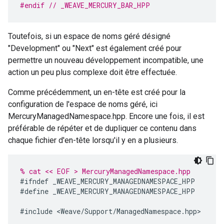
#endif 
// _WEAVE_MERCURY_BAR_HPP
Toutefois, si un espace de noms géré désigné
"Development" ou "Next" est également créé pour
permettre un nouveau développement incompatible, une
action un peu plus complexe doit être effectuée.
Comme précédemment, un en-tête est créé pour la
configuration de l'espace de noms géré, ici
MercuryManagedNamespace.hpp. Encore une fois, il est
préférable de répéter et de dupliquer ce contenu dans
chaque fichier d'en-tête lorsqu'il y en a plusieurs.
% cat << EOF > MercuryManagedNamespace.hpp
#
ifndef
_WEAVE_MERCURY_MANAGEDNAMESPACE_HPP
#
define
_WEAVE_MERCURY_MANAGEDNAMESPACE_HPP
#
include
<
Weave
/
Support
/
ManagedNamespace
.
hpp
>