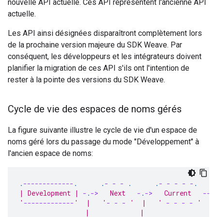
nouvelle API actuelle. Ces API représentent l'ancienne API
actuelle.
Les API ainsi désignées disparaîtront complètement lors
de la prochaine version majeure du SDK Weave. Par
conséquent, les développeurs et les intégrateurs doivent
planifier la migration de ces API s'ils ont l'intention de
rester à la pointe des versions du SDK Weave.
Cycle de vie des espaces de noms gérés
La figure suivante illustre le cycle de vie d'un espace de
noms géré lors du passage du mode "Développement" à
l'ancien espace de noms:
.
-------------
.
.
-
-
-
.
.
-
-
-
-
-
.
| Development | 
-
.
-
>
   Next   
-
.
-
>
   Current   
---
'
-------------
'  |   '
-
-
-
 '  |   ' 
-
-
-
-
 '   
                 |             |