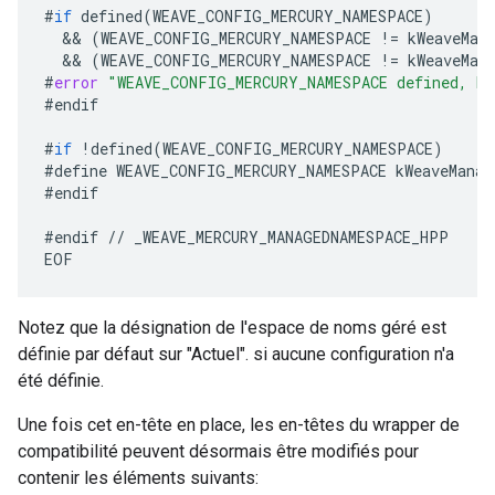
#
if
defined
(
WEAVE_CONFIG_MERCURY_NAMESPACE
)
&&
(
WEAVE_CONFIG_MERCURY_NAMESPACE
!
=
kWeaveMan
&&
(
WEAVE_CONFIG_MERCURY_NAMESPACE
!
=
kWeaveMan
#
error
"WEAVE_CONFIG_MERCURY_NAMESPACE defined, bu
#
endif
#
if
!
defined
(
WEAVE_CONFIG_MERCURY_NAMESPACE
)
#
define
WEAVE_CONFIG_MERCURY_NAMESPACE
kWeaveManag
#
endif
#
endif
//
_WEAVE_MERCURY_MANAGEDNAMESPACE_HPP
EOF
Notez que la désignation de l'espace de noms géré est
définie par défaut sur "Actuel". si aucune configuration n'a
été définie.
Une fois cet en-tête en place, les en-têtes du wrapper de
compatibilité peuvent désormais être modifiés pour
contenir les éléments suivants: