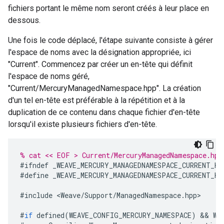
fichiers portant le même nom seront créés à leur place en
dessous.
Une fois le code déplacé, l'étape suivante consiste à gérer
l'espace de noms avec la désignation appropriée, ici
"Current". Commencez par créer un en-tête qui définit
l'espace de noms géré,
"Current/MercuryManagedNamespace.hpp". La création
d'un tel en-tête est préférable à la répétition et à la
duplication de ce contenu dans chaque fichier d'en-tête
lorsqu'il existe plusieurs fichiers d'en-tête.
% cat << EOF > Current/MercuryManagedNamespace.hpp
#
ifndef
_WEAVE_MERCURY_MANAGEDNAMESPACE_CURRENT_HP
#
define
_WEAVE_MERCURY_MANAGEDNAMESPACE_CURRENT_HP
#
include
<
Weave
/
Support
/
ManagedNamespace
.
hpp
>
#
if
defined
(
WEAVE_CONFIG_MERCURY_NAMESPACE
)
&&
WE