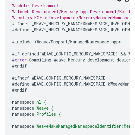
% mkdir Development
% touch Development/Mercury.hpp Development/Bar.hp
% cat << EOF > Development/MercuryManagedNamespace
#
ifndef
_WEAVE_MERCURY_MANAGEDNAMESPACE_DEVELOPME
#
define
_WEAVE_MERCURY_MANAGEDNAMESPACE_DEVELOPME
#
include
<
Weave
/
Support
/
ManagedNamespace
.
hpp
>
#
if
defined
(
WEAVE_CONFIG_MERCURY_NAMESPACE
)
&&
WE
#
error
Compiling
Weave
Mercury
development
-
designa
#
endif
#
ifndef
WEAVE_CONFIG_MERCURY_NAMESPACE
#
define
WEAVE_CONFIG_MERCURY_NAMESPACE
kWeaveManag
#
endif
namespace
nl
{
namespace
Weave
{
namespace
Profiles
{
namespace
WeaveMakeManagedNamespaceIdentifier(Merc