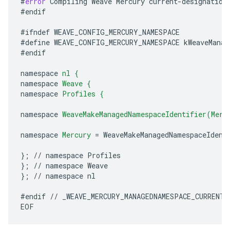
#
error
Compiling
Weave
Mercury
current
-
designation
#
endif
#
ifndef
WEAVE_CONFIG_MERCURY_NAMESPACE
#
define
WEAVE_CONFIG_MERCURY_NAMESPACE
kWeaveManag
#
endif
namespace
nl
{
namespace
Weave
{
namespace
Profiles
{
namespace
WeaveMakeManagedNamespaceIdentifier(Merc
namespace
Mercury
=
WeaveMakeManagedNamespaceIdent
};
//
namespace
Profiles
};
//
namespace
Weave
};
//
namespace
nl
#
endif
//
_WEAVE_MERCURY_MANAGEDNAMESPACE_CURRENT_
EOF