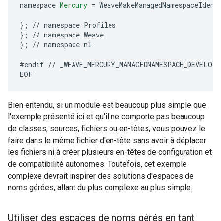
namespace
Mercury
=
WeaveMakeManagedNamespaceIdent
};
//
namespace
Profiles
};
//
namespace
Weave
};
//
namespace
nl
#
endif
//
_WEAVE_MERCURY_MANAGEDNAMESPACE_DEVELOP
EOF
Bien entendu, si un module est beaucoup plus simple que
l'exemple présenté ici et qu'il ne comporte pas beaucoup
de classes, sources, fichiers ou en-têtes, vous pouvez le
faire dans le même fichier d'en-tête sans avoir à déplacer
les fichiers ni à créer plusieurs en-têtes de configuration et
de compatibilité autonomes. Toutefois, cet exemple
complexe devrait inspirer des solutions d'espaces de
noms gérées, allant du plus complexe au plus simple.
Utiliser des espaces de noms gérés en tant