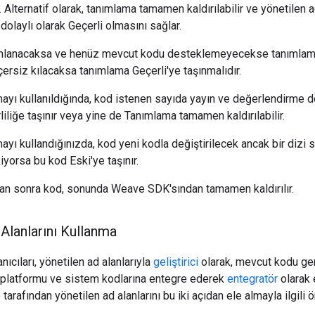
r. Alternatif olarak, tanımlama tamamen kaldırılabilir ve yönetilen ad
dolaylı olarak Geçerli olmasını sağlar.
yınlanacaksa ve henüz mevcut kodu desteklemeyecekse tanımlama 
rsiz kılacaksa tanımlama Geçerli'ye taşınmalıdır.
ayı kullanıldığında, kod istenen sayıda yayın ve değerlendirme
iliğe taşınır veya yine de Tanımlama tamamen kaldırılabilir.
yı kullandığınızda, kod yeni kodla değiştirilecek ancak bir diz
yorsa bu kod Eski'ye taşınır.
an sonra kod, sonunda Weave SDK'sından tamamen kaldırılır.
Alanlarını Kullanma
ıcıları, yönetilen ad alanlarıyla
geliştirici
olarak, mevcut kodu gen
 platformu ve sistem kodlarına entegre ederek
entegratör
olarak e
rafından yönetilen ad alanlarını bu iki açıdan ele almayla ilgili öne