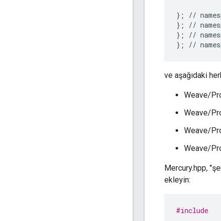
}; // names
}; // names
}; // names
}; // names
ve aşağıdaki her
Weave/Pro
Weave/Pro
Weave/Pro
Weave/Pro
Mercury.hpp, "şe
ekleyin:
#include