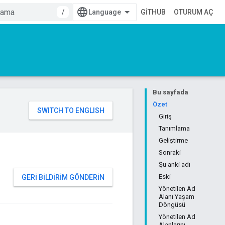
/
GITHUB
OTURUM AÇ
Bu sayfada
Özet
Giriş
Tanımlama
Geliştirme
Sonraki
Şu anki adı
Eski
GERI BILDIRIM GÖNDERIN
Yönetilen Ad
Alanı Yaşam
Döngüsü
Yönetilen Ad
Alanlarını