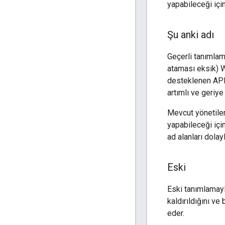
yapabileceği için
Şu anki adı
Geçerli tanımlama
ataması eksik) 
desteklenen API'y
artımlı ve geriy
Mevcut yönetilen
yapabileceği için
ad alanları dolayl
Eski
Eski tanımlamayla
kaldırıldığını ve
eder.