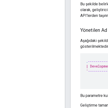
Bu şekilde belir
olarak, geliştir
API'lerden taşınm
Yönetilen Ad
Aşağıdaki şekild
gösterilmektedir
.
----------
| Developme
'
----------
           
           
Bu parametre kul
Geliştirme tama