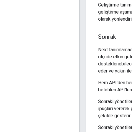
Geliştirme tanıml
geliştirme aşama
olarak yönlendiri
Sonraki
Next tanımlamasıy
ölçüde etkin gel
desteklenebilece
eder ve yakın il
Hem API'den hem
belirtilen API'le
Sonraki yönetile
ipuçları vererek
şekilde gösterir.
Sonraki yönetile