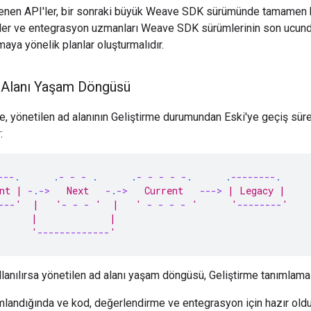
lenen API'ler, bir sonraki büyük Weave SDK sürümünde tamamen k
iciler ve entegrasyon uzmanları Weave SDK sürümlerinin son ucund
aya yönelik planlar oluşturmalıdır.
 Alanı Yaşam Döngüsü
e, yönetilen ad alanının Geliştirme durumundan Eski'ye geçiş s
:
---
.
.
-
-
-
.
.
-
-
-
-
-
.
.
--------
.
nt | 
-
.
-
>
   Next   
-
.
-
>
   Current   
---
>
 | Legacy |
---
'  |   '
-
-
-
 '  |   ' 
-
-
-
-
 '      '
--------
'
      |             |
      '
-------------
'
lanılırsa yönetilen ad alanı yaşam döngüsü, Geliştirme tanımlamas
mlandığında ve kod, değerlendirme ve entegrasyon için hazır old