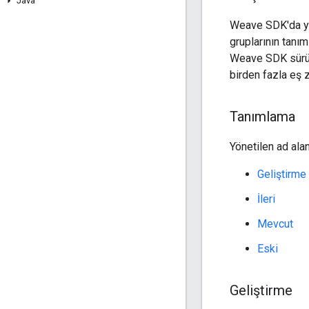
Java
Weave SDK'da yön
gruplarının tanım
Weave SDK sürüml
birden fazla eş 
Tanımlama
Yönetilen ad alan
Geliştirme
İleri
Mevcut
Eski
Geliştirme