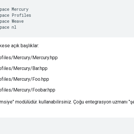
pace Mercury

pace Profiles

pace Weave

pace nl
kese açık başlıklar:
files/Mercury/Mercury.hpp
files/Mercury/Bar.hpp
files/Mercury/Foo.hpp
files/Mercury/Foobar.hpp
msiye" modülüdür. kullanabilirsiniz. Çoğu entegrasyon uzmanı "ş