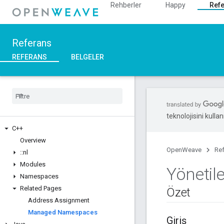
Rehberler
Happy
Ref
Referans
REFERANS
BELGELER
teknolojisini kullan
C++
Overview
OpenWeave
Re
::
nl
Modules
Yönetil
Namespaces
Related Pages
Özet
Address Assignment
Managed Namespaces
Giriş