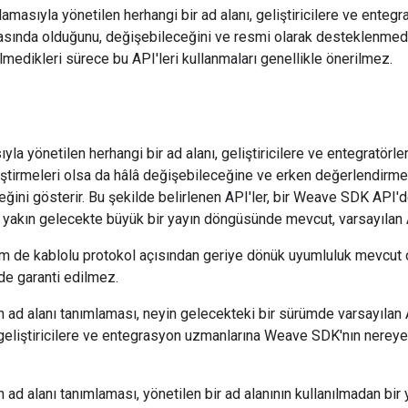
amasıyla yönetilen herhangi bir ad alanı, geliştiricilere ve entegrat
sında olduğunu, değişebileceğini ve resmi olarak desteklenmediğin
lmedikleri sürece bu API'leri kullanmaları genellikle önerilmez.
la yönetilen herhangi bir ad alanı, geliştiricilere ve entegratörler
iştirmeleri olsa da hâlâ değişebileceğine ve erken değerlendirm
ğini gösterir. Bu şekilde belirlenen API'ler, bir Weave SDK API'd
e yakın gelecekte büyük bir yayın döngüsünde mevcut, varsayılan A
 de kablolu protokol açısından geriye dönük uyumluluk mevcut ol
rde garanti edilmez.
n ad alanı tanımlaması, neyin gelecekteki bir sürümde varsayılan A
 geliştiricilere ve entegrasyon uzmanlarına Weave SDK'nın nereye 
n ad alanı tanımlaması, yönetilen bir ad alanının kullanılmadan 