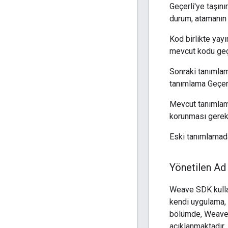
Geçerli'ye taşını
durum, atamanın 
Kod birlikte ya
mevcut kodu geçe
Sonraki tanımlam
tanımlama Geçerl
Mevcut tanımlama
korunması gereki
Eski tanımlamad
Yönetilen Ad 
Weave SDK kullan
kendi uygulama,
bölümde, Weave ta
açıklanmaktadır.