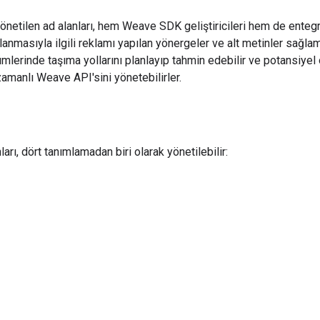
etilen ad alanları, hem Weave SDK geliştiricileri hem de entegra
lanmasıyla ilgili reklamı yapılan yönergeler ve alt metinler sağlama
erinde taşıma yollarını planlayıp tahmin edebilir ve potansiyel ol
zamanlı Weave API'sini yönetebilirler.
ları, dört tanımlamadan biri olarak yönetilebilir: