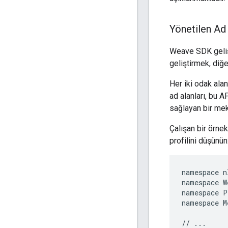
Yönetilen Ad 
Weave SDK gelişti
geliştirmek, diğ
Her iki odak ala
ad alanları, bu 
sağlayan bir me
Çalışan bir örne
profilini düşünün
namespace nl
namespace W
namespace P
namespace M
// ...
