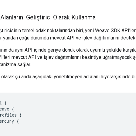
Alanlarını Geliştirici Olarak Kullanma
ricisinin temel odak noktalarından biri, yeni Weave SDK API'lerini
er yandan çoğu durumda mevcut API ve işlev dağıtımlarını destek
nının da aynı API içinde geriye dönük olarak uyumlu şekilde karş
API'leri mevcut API ve işlev dağıtımlarını kesintiye uğratmayacak 
kanizma sağlar.
k olarak şu anda aşağıdaki yönetilmeyen ad alanı hiyerarşisinde 
:
 {

eave {

rofiles {

ercury {
