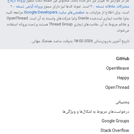
جز در مواردی که غیراز این ذکر شده باشد، محتوای این صفحه تحت مجوز
پروانه ارجاع
مشترکات خلاقانه نسخه ۴.۰
است. نمونه کدها نیز دارای مجوز
پروانه آپاچی نسخه ۲.۰
است. برای اطلاع از جزئیات، به
خطمشی‌های سایت Google Developers‏
مراجعه کنید.
جاوا علامت تجاری ثبت‌شده Oracle و/یا شرکت‌های وابسته به آن است. ‫OpenThread
و علائم مربوط به آن، علامت‌های تجاری Thread Group هستند و تحت پروانه استفاده
می‌شوند.
تاریخ آخرین به‌روزرسانی 2026-02-18 به‌وقت ساعت هماهنگ جهانی.
GitHub
OpenWeave
Happy
OpenThread
پشتیبانی
درخواست‌های مربوط به اشکال‌ها و ویژگی‌ها
Google Groups
Stack Overflow