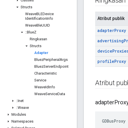
Ringkasan
Classes
Structs
Weave
BLEDevice
Atribut publik
Identification
Info
Weave
Ble
UUID
adapter
Proxy
::
Blue
Z
Ringkasan
advertising
P
Structs
device
Proxie
Adapter
Bluez
Peripheral
Args
profile
Proxy
Bluez
Server
Endpoint
Characteristic
Service
Atribut publ
Weave
Id
Info
Weave
Service
Data
::
Inet
adapter
Prox
::
Weave
Modules
GDBusProxy 
Namespaces