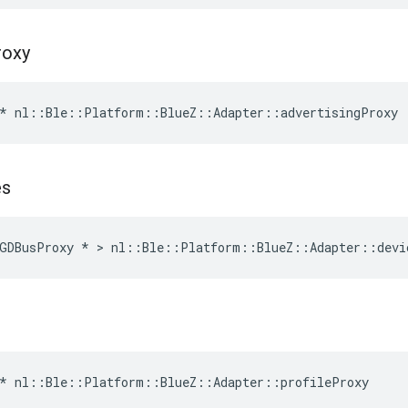
roxy
* nl::Ble::Platform::BlueZ::Adapter::advertisingProxy
es
GDBusProxy * > nl::Ble::Platform::BlueZ::Adapter::devi
* nl::Ble::Platform::BlueZ::Adapter::profileProxy