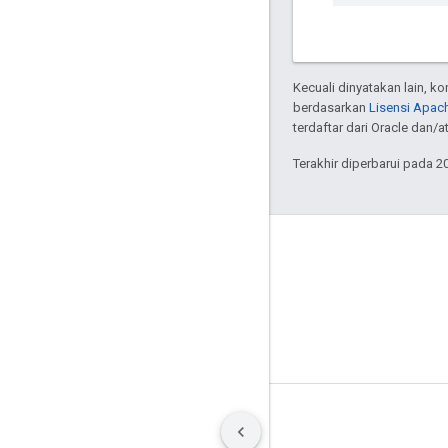
Kecuali dinyatakan lain, k
berdasarkan
Lisensi Apach
terdaftar dari Oracle dan/
Terakhir diperbarui pada 2
GitHub
OpenWeave
Happy
OpenThread
Persyaratan
Privasi
Manage cookies