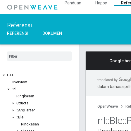
Panduan
Happy
Refe
Referensi
REFERENSI
DOKUMEN
Google ber
C++
Overview
dalam bahasa pil
::
nl
Ringkasan
Structs
OpenWeave
Ref
::
Arg
Parser
nl
::
Ble
::
::
Ble
Ringkasan