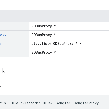
GDBusProxy *
roxy
GDBusProxy *
s
std::list< GDBusProxy * >
GDBusProxy *
ik
y
* nl::Ble::Platform::BlueZ::Adapter::adapterProxy