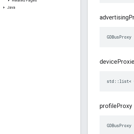
Related Pages
Java
advertising
P
GDBusProxy 
device
Proxi
std::list< 
profile
Proxy
GDBusProxy 