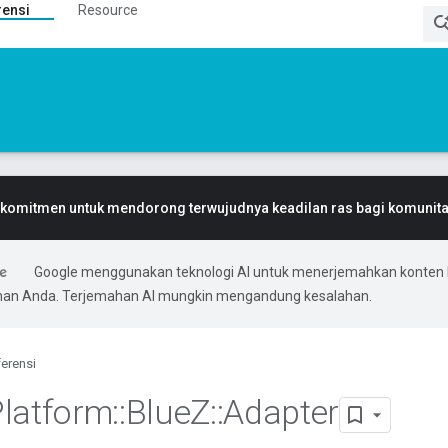
rensi
Resource
komitmen untuk mendorong terwujudnya keadilan ras bagi komunitas
Google menggunakan teknologi AI untuk menerjemahkan konten 
ihan Anda. Terjemahan AI mungkin mengandung kesalahan.
erensi
Platform
::
Blue
Z
::
Adapter