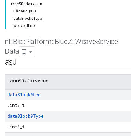
แอตทริบิวต์สาธารณะ
บล็อกข้อมูล 0
dataBlock0Type
weaveIdInfo
nl
::
Ble
::
Platform
::
Blue
Z
::
Weave
Service
Data
สรุป
แอตทริบิวต์สาธารณะ
data
Block0Len
uint8_t
data
Block0Type
uint8_t