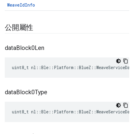
WeaveIdInfo
公開屬性
data
Block0Len
uint8_t nl::Ble::Platform::BlueZ::WeaveServiceDat
data
Block0Type
uint8_t nl::Ble::Platform::BlueZ::WeaveServiceDat