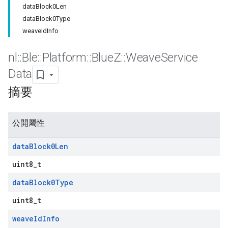
dataBlock0Len
dataBlock0Type
weaveIdInfo
nl
::
Ble
::
Platform
::
Blue
Z
::
Weave
Service
Data
摘要
公開屬性
data
Block0Len
uint8_t
data
Block0Type
uint8_t
weave
Id
Info