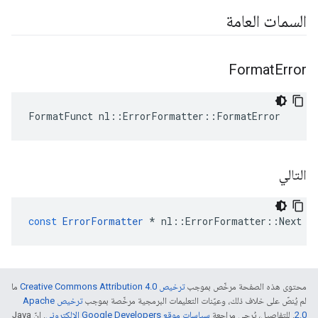
السمات العامة
Format
Error
FormatFunct nl::ErrorFormatter::FormatError
التالي
const
ErrorFormatter
*
nl
::
ErrorFormatter
::
Next
محتوى هذه الصفحة مرخّص بموجب
ترخيص Creative Commons Attribution 4.0‏
ما
لم يُنصّ على خلاف ذلك، وعيّنات التعليمات البرمجية مرخّصة بموجب
ترخيص Apache
2.0‏
. للتفاصيل، يُرجى مراجعة
سياسات موقع Google Developers الإلكتروني
. إنّ Java