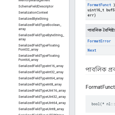
Memory
Management
Format
Funct
)
Schema
Field
Descriptor
uint16
_
t buf
S
Serialization
Context
err)
Serialized
Byte
String
Serialized
Field
Type
Boolean
_
array
পাবলিক বৈশিষ্ট্য
Serialized
Field
Type
Byte
String
_
array
Format
Error
Serialized
Field
Type
Floating
Point32
_
array
Next
Serialized
Field
Type
Floating
Point64
_
array
Serialized
Field
Type
Int16
_
array
পাবলিক প্
Serialized
Field
Type
Int32
_
array
Serialized
Field
Type
Int64
_
array
Serialized
Field
Type
Int8
_
array
Format
Func
Serialized
Field
Type
UInt16
_
array
Serialized
Field
Type
UInt32
_
array
Serialized
Field
Type
UInt64
_
array
bool(* nl::
Serialized
Field
Type
UInt8
_
array