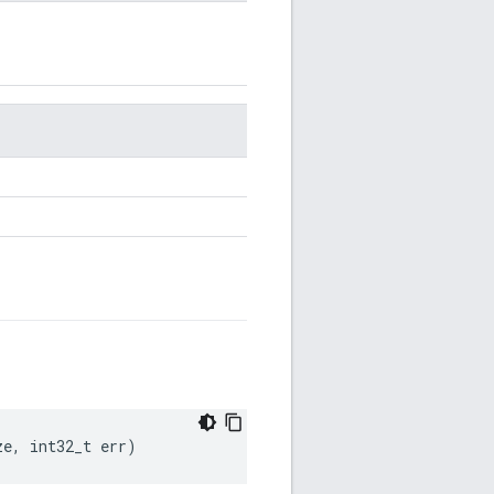
ze, int32_t err)