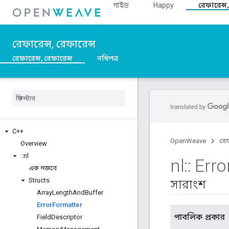
গাইড
Happy
রেফারেন্স,
রেফারেন্স, রেফারেন্স
রেফারেন্স, রেফারেন্স
নথিপত্র
C++
OpenWeave
রেফ
Overview
::
nl
nl
::
Erro
এক নজরে
Structs
সারাংশ
Array
Length
And
Buffer
Error
Formatter
পাবলিক প্রকার
Field
Descriptor