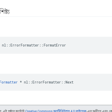
ষ্ট্য
 nl::ErrorFormatter::FormatError
Formatter
*
nl
::
ErrorFormatter
::
Next
 এই পৃষ্ঠার কন্টেন্ট
Creative Commons অ্যাট্রিবিউশন 4.0 লাইসেন্স
-এর অধীনে এবং কো