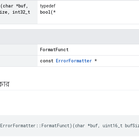
(char *buf
,
typedef
ize
,
int32
_
t
bool(*
FormatFunct
const
ErrorFormatter
*
রকার
t
ErrorFormatter::FormatFunct)(char *buf, uint16_t bufSi