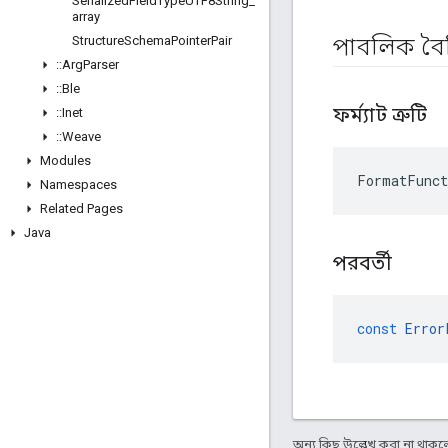
Serialized
Field
Type
UTF8String
_
array
Structure
Schema
Pointer
Pair
পাবলিক বৈশি
::
Arg
Parser
::
Ble
ফর্ম্যাট ত্রুটি
::
Inet
::
Weave
Modules
FormatFunct
Namespaces
Related Pages
Java
পরবর্তী
const
Error
অন্য কিছু উল্লেখ করা না থাকলে,