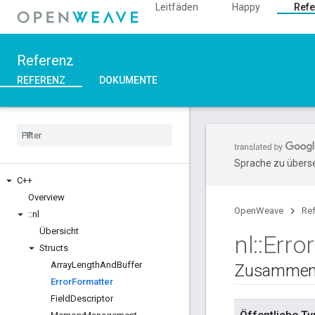
Leitfäden
Happy
Refe
Referenz
REFERENZ
DOKUMENTE
Sprache zu überse
C++
Overview
OpenWeave
Re
::
nl
Übersicht
nl
::
Error
Structs
Array
Length
And
Buffer
Zusammen
Error
Formatter
Field
Descriptor