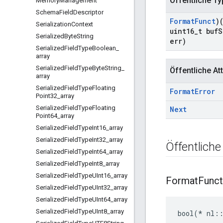
Öffentliche T
Memory
Management
Schema
Field
Descriptor
Format
Funct
)
Serialization
Context
uint16
_
t buf
S
Serialized
Byte
String
err)
Serialized
Field
Type
Boolean
_
array
Serialized
Field
Type
Byte
String
_
Öffentliche Att
array
Serialized
Field
Type
Floating
Format
Error
Point32
_
array
Serialized
Field
Type
Floating
Next
Point64
_
array
Serialized
Field
Type
Int16
_
array
Serialized
Field
Type
Int32
_
array
Öffentlich
Serialized
Field
Type
Int64
_
array
Serialized
Field
Type
Int8
_
array
Serialized
Field
Type
UInt16
_
array
Format
Funct
Serialized
Field
Type
UInt32
_
array
Serialized
Field
Type
UInt64
_
array
Serialized
Field
Type
UInt8
_
array
bool(* nl::