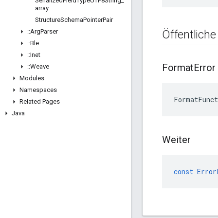
Serialized
Field
Type
UTF8String
_
array
Structure
Schema
Pointer
Pair
::
Arg
Parser
Öffentliche
::
Ble
::
Inet
Format
Error
::
Weave
Modules
Namespaces
FormatFunct
Related Pages
Java
Weiter
const
Error