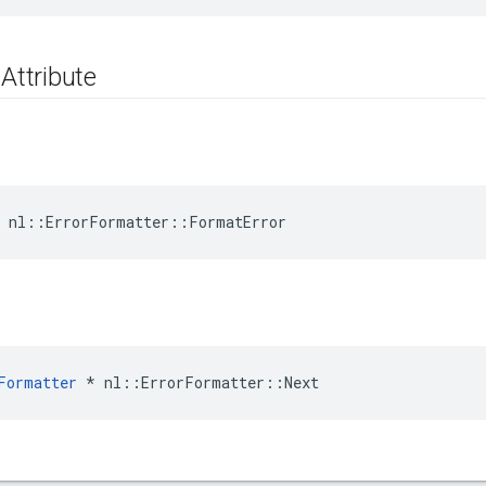
 Attribute
 nl::ErrorFormatter::FormatError
Formatter
*
nl
::
ErrorFormatter
::
Next