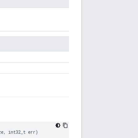
ze, int32_t err)