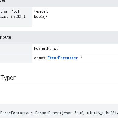
ypen
(char *buf
,
typedef.
ize
,
int32
_
t
bool(*
ribute
FormatFunct
const
ErrorFormatter
*
e Typen
ErrorFormatter::FormatFunct)(char *buf, uint16_t bufSi