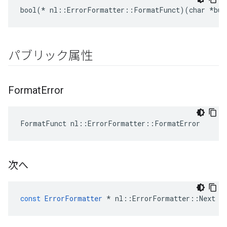
bool(* nl::ErrorFormatter::FormatFunct)(char *buf
パブリック属性
Format
Error
FormatFunct nl::ErrorFormatter::FormatError
次へ
const
ErrorFormatter
*
nl
::
ErrorFormatter
::
Next