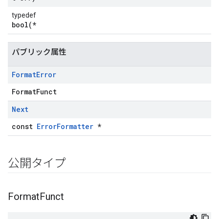
typedef
bool(*
パブリック属性
Format
Error
FormatFunct
Next
const
ErrorFormatter
*
公開タイプ
Format
Funct