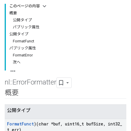
このページの内容
概要
公開タイプ
パブリック属性
公開タイプ
FormatFunct
パブリック属性
FormatError
次へ
nl
::
Error
Formatter
概要
公開タイプ
Format
Funct
)(char *buf
,
uint16
_
t buf
Size
,
int32
_
t err)