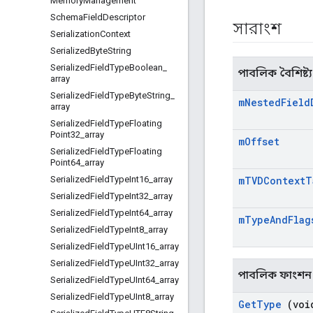
Memory
Management
Schema
Field
Descriptor
সারাংশ
Serialization
Context
Serialized
Byte
String
Serialized
Field
Type
Boolean
_
পাবলিক বৈশিষ্ট্য
array
Serialized
Field
Type
Byte
String
_
m
Nested
Field
array
Serialized
Field
Type
Floating
Point32
_
array
m
Offset
Serialized
Field
Type
Floating
Point64
_
array
Serialized
Field
Type
Int16
_
array
m
TVDContext
T
Serialized
Field
Type
Int32
_
array
Serialized
Field
Type
Int64
_
array
m
Type
And
Flag
Serialized
Field
Type
Int8
_
array
Serialized
Field
Type
UInt16
_
array
Serialized
Field
Type
UInt32
_
array
পাবলিক ফাংশন
Serialized
Field
Type
UInt64
_
array
Serialized
Field
Type
UInt8
_
array
Get
Type
(voi