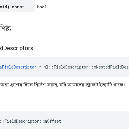
oid) const
bool
ষ্ট্য
ld
Descriptors
aFieldDescriptor
*
nl
::
FieldDescriptor
::
mNestedFieldDes
ীর অন্য গ্রুপের দিকে নির্দেশ করুন, যদি আমাদের স্ট্রাকট ইত্যাদি থাকে।
::FieldDescriptor::mOffset