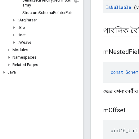
Serialized
Field
Type
UTF8String
_
array
Is
Nullable
(v
Structure
Schema
Pointer
Pair
::
Arg
Parser
::
Ble
পাবলিক বৈশি
::
Inet
::
Weave
Modules
m
Nested
Fie
Namespaces
Related Pages
const
Schem
Java
ক্ষেত্র বর্ণনাকার
m
Offset
uint16_t nl