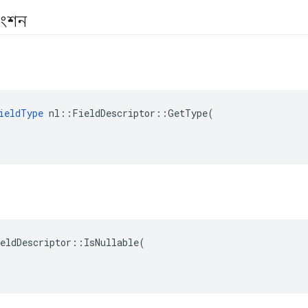
াংশন
ieldType
nl
::
FieldDescriptor
::
GetType
(
eldDescriptor
::
IsNullable
(