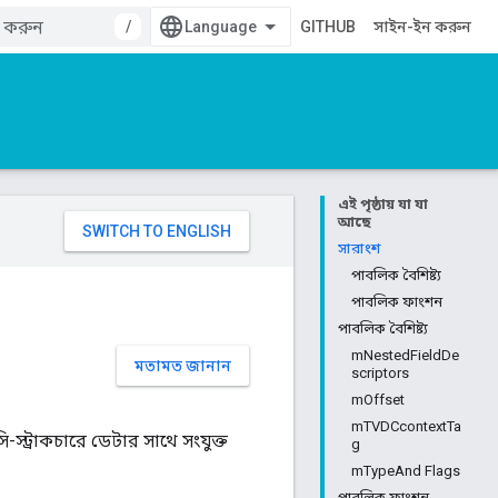
/
GITHUB
সাইন-ইন করুন
এই পৃষ্ঠায় যা যা
আছে
সারাংশ
পাবলিক বৈশিষ্ট্য
পাবলিক ফাংশন
পাবলিক বৈশিষ্ট্য
mNestedFieldDe
মতামত জানান
scriptors
mOffset
mTVDCcontextTa
-স্ট্রাকচারে ডেটার সাথে সংযুক্ত
g
mTypeAnd Flags
পাবলিক ফাংশন