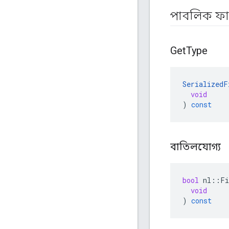
পাবলিক ফ
Get
Type
SerializedF
void
)
const
বাতিলযোগ্য
bool
nl
::
Fi
void
)
const