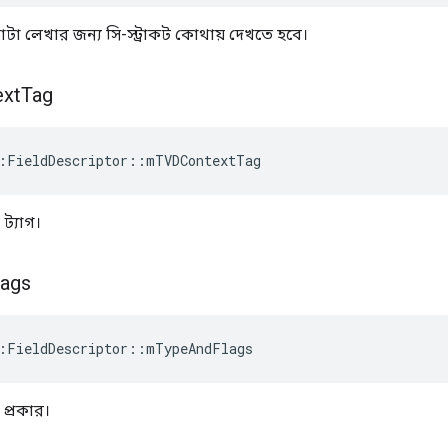
টা লেখার জন্য সি-স্ট্রাকট কোথায় দেখতে হবে।
xt
Tag
:FieldDescriptor::mTVDContextTag
গ ট্যাগ।
lags
:FieldDescriptor::mTypeAndFlags
 প্রকার।