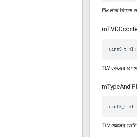
টিএলভি ফিল্ডে ডা
m
TVDCconte
uint8_t nl:
TLV ক্ষেত্রের প্রসঙ্
m
Type
And F
uint8_t nl:
TLV ক্ষেত্রের ডেটা