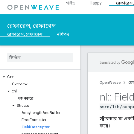
গাইড
Happy
রেফারেন্স,
রেফারেন্স, রেফারেন্স
রেফারেন্স, রেফারেন্স
নথিপত্র
C++
OpenWeave
রেফ
Overview
::
nl
nl
::
Fiel
এক নজরে
Structs
<src/lib/supp
Array
Length
And
Buffer
স্ট্রাকচার যা একট
Error
Formatter
করে।
Field
Descriptor