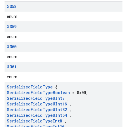
@358
enum
@359
enum
@360
enum
@361
enum
Serialized
Field
Type
{
Serialized
Field
Type
Boolean
= 0x00
,
Serialized
Field
Type
UInt8
,
Serialized
Field
Type
UInt16
,
Serialized
Field
Type
UInt32
,
Serialized
Field
Type
UInt64
,
Serialized
Field
Type
Int8
,
Serialized
Field
Type
Int16
,