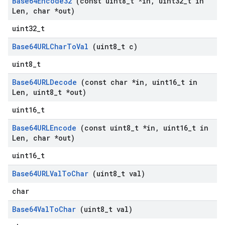
Base64Encode32
(const uint8
_
t *in
,
uint32
_
t in
Len
,
char *out)
uint32_t
Base64URLChar
To
Val
(uint8
_
t c)
uint8_t
Base64URLDecode
(const char *in
,
uint16
_
t in
Len
,
uint8
_
t *out)
uint16_t
Base64URLEncode
(const uint8
_
t *in
,
uint16
_
t in
Len
,
char *out)
uint16_t
Base64URLVal
To
Char
(uint8
_
t val)
char
Base64Val
To
Char
(uint8
_
t val)