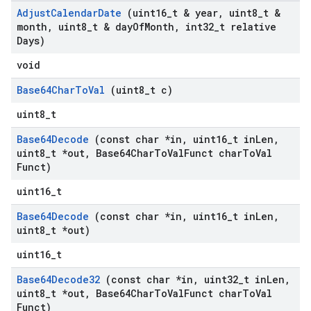
Adjust
Calendar
Date
(uint16
_
t & year
,
uint8
_
t &
month
,
uint8
_
t & day
Of
Month
,
int32
_
t relative
Days)
void
Base64Char
To
Val
(uint8
_
t c)
uint8_t
Base64Decode
(const char *in
,
uint16
_
t in
Len
,
uint8
_
t *out
,
Base64Char
To
Val
Funct char
To
Val
Funct)
uint16_t
Base64Decode
(const char *in
,
uint16
_
t in
Len
,
uint8
_
t *out)
uint16_t
Base64Decode32
(const char *in
,
uint32
_
t in
Len
,
uint8
_
t *out
,
Base64Char
To
Val
Funct char
To
Val
Funct)