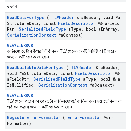
void
Read
Data
For
Type
(
TLVReader
& a
Reader
,
void *a
Structure
Data
,
const
Field
Descriptor
*& a
Field
Ptr
,
Serialized
Field
Type
a
Type
,
bool a
In
Array
,
Serialization
Context
*a
Context)
WEAVE_ERROR
কাঠামো ডেটার উপর ভিত্তি করে TLV থেকে একটি নির্দিষ্ট এন্ট্রি পড়ার
জন্য একটি পাঠক ফাংশন।
Read
Nullable
Data
For
Type
(
TLVReader
& a
Reader
,
void *a
Structure
Data
,
const
Field
Descriptor
*&
a
Field
Ptr
,
Serialized
Field
Type
a
Type
,
bool & a
Is
Nullified
,
Serialization
Context
*a
Context)
WEAVE_ERROR
TLV থেকে পড়ার আগে ডেটা বাতিলযোগ্য/ বাতিল করা হয়েছে কিনা তা
পরীক্ষা করার জন্য একটি পাঠক ফাংশন।
Register
Error
Formatter
(
Error
Formatter
*err
Formatter)