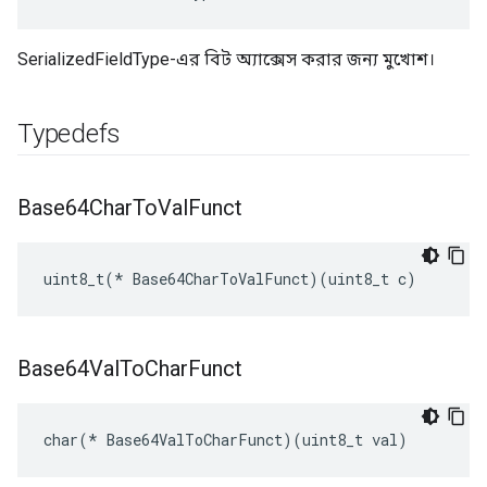
SerializedFieldType-এর বিট অ্যাক্সেস করার জন্য মুখোশ।
Typedefs
Base64Char
To
Val
Funct
uint8_t(* Base64CharToValFunct)(uint8_t c)
Base64Val
To
Char
Funct
char(* Base64ValToCharFunct)(uint8_t val)