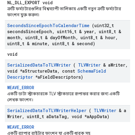
NL_DLL_EXPORT void
ত্রুটি ফর্ম্যাটারগুলির বিশ্বব্যাপী তালিকায় একটি নতুন ত্রুটি ফর্ম্যাটার
ফাংশন যুক্ত করুন৷
Seconds
Since
Epoch
To
Calendar
Time
(uint32
_
t
seconds
Since
Epoch
,
uint16
_
t & year
,
uint8
_
t &
month
,
uint8
_
t & day
Of
Month
,
uint8
_
t & hour
,
uint8
_
t & minute
,
uint8
_
t & second)
void
Serialized
Data
To
TLVWriter
(
TLVWriter
& a
Writer
,
void *a
Structure
Data
,
const
Schema
Field
Descriptor
*a
Field
Descriptors)
WEAVE_ERROR
একটি ডাটা স্ট্রাকচারকে TLV স্ট্রাকচারে রূপান্তর করার জন্য একটি
লেখক ফাংশন।
Serialized
Data
To
TLVWriter
Helper
(
TLVWriter
& a
Writer
,
uint8
_
t a
Data
Tag
,
void *a
App
Data)
WEAVE_ERROR
একটি র‍্যাপার রাইটার ফাংশন যা একটি ধারক সহ