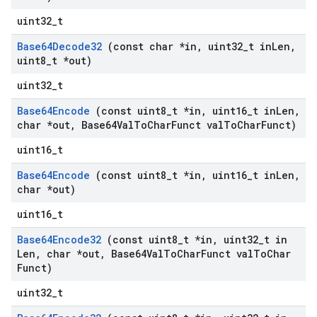
uint32_t
Base64Decode32
(const char *in
,
uint32
_
t in
Len
,
uint8
_
t *out)
uint32_t
Base64Encode
(const uint8
_
t *in
,
uint16
_
t in
Len
,
char *out
,
Base64Val
To
Char
Funct val
To
Char
Funct)
uint16_t
Base64Encode
(const uint8
_
t *in
,
uint16
_
t in
Len
,
char *out)
uint16_t
Base64Encode32
(const uint8
_
t *in
,
uint32
_
t in
Len
,
char *out
,
Base64Val
To
Char
Funct val
To
Char
Funct)
uint32_t