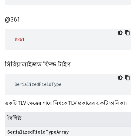
@361
@361
সিরিয়ালাইজড ফিল্ড টাইপ
 SerializedFieldType
একটি TLV ক্ষেত্রের সাথে লিখতে TLV প্রকারের একটি তালিকা।
বৈশিষ্ট্য
Serialized
Field
Type
Array