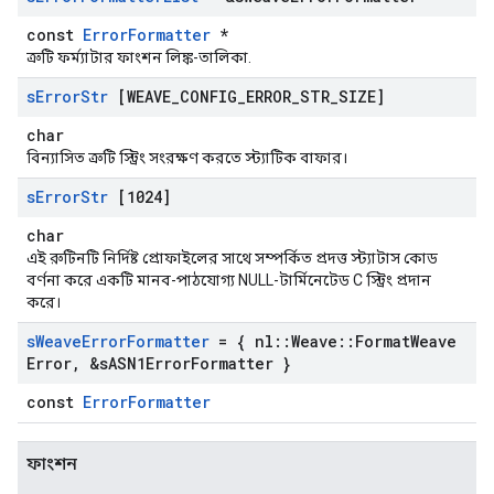
const
ErrorFormatter
*
ত্রুটি ফর্ম্যাটার ফাংশন লিঙ্ক-তালিকা.
s
Error
Str
[WEAVE
_
CONFIG
_
ERROR
_
STR
_
SIZE]
char
বিন্যাসিত ত্রুটি স্ট্রিং সংরক্ষণ করতে স্ট্যাটিক বাফার।
s
Error
Str
[1024]
char
এই রুটিনটি নির্দিষ্ট প্রোফাইলের সাথে সম্পর্কিত প্রদত্ত স্ট্যাটাস কোড
বর্ণনা করে একটি মানব-পাঠযোগ্য NULL-টার্মিনেটেড C স্ট্রিং প্রদান
করে।
s
Weave
Error
Formatter
= { nl
::
Weave
::
Format
Weave
Error
,
&s
ASN1Error
Formatter }
const
ErrorFormatter
ফাংশন