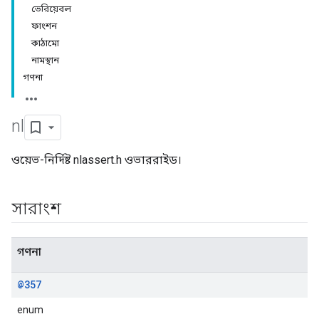
ভেরিয়েবল
ফাংশন
কাঠামো
নামস্থান
গণনা
nl
ওয়েভ-নির্দিষ্ট nlassert.h ওভাররাইড।
সারাংশ
গণনা
@357
enum