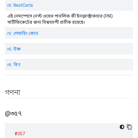
nl:: NestCerts
এই নেমস্পেসে নেস্ট ওয়েভ পাবলিক কী ইনফ্রাস্ট্রাকচার (PKI)
সার্টিফিকেটের জন্য বিশ্বব্যাপী প্রতীক রয়েছে।
nl:: পেয়ারিং কোড
nl:: উষ্ণ
nl:: বিণ
গণনা
@৩৫৭
@357