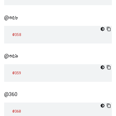
@৩৫৮
@358
@৩৫৯
@359
@360
@360