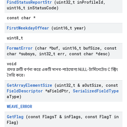
Find
Status
Report
Str
(uint32
_
t in
Profile
Id
,
uint16
_
t in
Status
Code)
const char *
First
Weekday
Of
Year
(uint16
_
t year)
uint8_t
Format
Error
(char *buf
,
uint16
_
t buf
Size
,
const
char *subsys
,
int32
_
t err
,
const char *desc)
void
প্রদত্ত ত্রুটি বর্ণনা করে একটি মানব-পাঠযোগ্য NULL-টার্মিনেটেড C স্ট্রিং
তৈরি করে।
Get
Array
Element
Size
(uint32
_
t & a
Out
Size
,
const
Field
Descriptor
*a
Field
Ptr
,
Serialized
Field
Type
a
Type)
WEAVE_ERROR
Get
Flag
(const Flags
T & in
Flags
,
const Flag
T in
Flag)