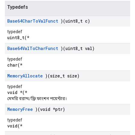
Typedefs
Base64Char
To
Val
Funct
)(uint8
_
t c)
typedef
uint8_t(*
Base64Val
To
Char
Funct
)(uint8
_
t val)
typedef
char(*
Memory
Allocate
)(size
_
t size)
typedef
void *(*
মেমরি বরাদ্দ/ফ্রি ফাংশন পয়েন্টার।
Memory
Free
)(void *ptr)
typedef
void(*