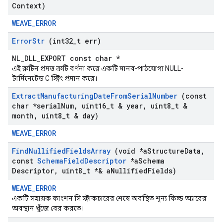
Context)
WEAVE_ERROR
Error
Str
(int32
_
t err)
NL_DLL_EXPORT const char *
এই রুটিন প্রদত্ত ত্রুটি বর্ণনা করে একটি মানব-পাঠযোগ্য NULL-
টার্মিনেটেড C স্ট্রিং প্রদান করে।
Extract
Manufacturing
Date
From
Serial
Number
(const
char *serial
Num
,
uint16
_
t & year
,
uint8
_
t &
month
,
uint8
_
t & day)
WEAVE_ERROR
Find
Nullified
Fields
Array
(void *a
Structure
Data
,
const
Schema
Field
Descriptor
*a
Schema
Descriptor
,
uint8
_
t *& a
Nullified
Fields)
WEAVE_ERROR
একটি সহায়ক ফাংশন সি স্ট্রাকচারের শেষে অবস্থিত শূন্য ফিল্ড অ্যারের
অবস্থান খুঁজে বের করতে।