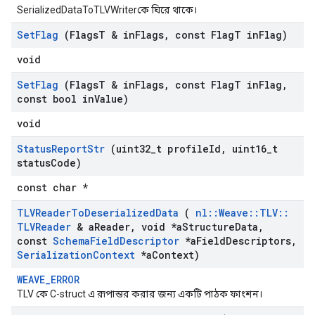
SerializedDataToTLVWriterকে ঘিরে থাকে।
Set
Flag
(Flags
T & in
Flags
,
const Flag
T in
Flag)
void
Set
Flag
(Flags
T & in
Flags
,
const Flag
T in
Flag
,
const bool in
Value)
void
Status
Report
Str
(uint32
_
t profile
Id
,
uint16
_
t
status
Code)
const char *
TLVReader
To
Deserialized
Data
(
nl
::
Weave
::
TLV
::
TLVReader
& a
Reader
,
void *a
Structure
Data
,
const
Schema
Field
Descriptor
*a
Field
Descriptors
,
Serialization
Context
*a
Context)
WEAVE_ERROR
TLV কে C-struct এ রূপান্তর করার জন্য একটি পাঠক ফাংশন।