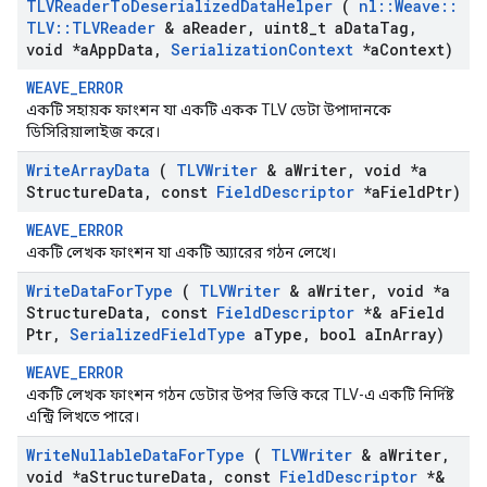
TLVReader
To
Deserialized
Data
Helper
(
nl
::
Weave
::
TLV
::
TLVReader
& a
Reader
,
uint8
_
t a
Data
Tag
,
void *a
App
Data
,
Serialization
Context
*a
Context)
WEAVE_ERROR
একটি সহায়ক ফাংশন যা একটি একক TLV ডেটা উপাদানকে
ডিসিরিয়ালাইজ করে।
Write
Array
Data
(
TLVWriter
& a
Writer
,
void *a
Structure
Data
,
const
Field
Descriptor
*a
Field
Ptr)
WEAVE_ERROR
একটি লেখক ফাংশন যা একটি অ্যারের গঠন লেখে।
Write
Data
For
Type
(
TLVWriter
& a
Writer
,
void *a
Structure
Data
,
const
Field
Descriptor
*& a
Field
Ptr
,
Serialized
Field
Type
a
Type
,
bool a
In
Array)
WEAVE_ERROR
একটি লেখক ফাংশন গঠন ডেটার উপর ভিত্তি করে TLV-এ একটি নির্দিষ্ট
এন্ট্রি লিখতে পারে।
Write
Nullable
Data
For
Type
(
TLVWriter
& a
Writer
,
void *a
Structure
Data
,
const
Field
Descriptor
*&