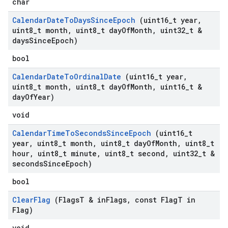
char
Calendar
Date
To
Days
Since
Epoch
(uint16
_
t year
,
uint8
_
t month
,
uint8
_
t day
Of
Month
,
uint32
_
t &
days
Since
Epoch)
bool
Calendar
Date
To
Ordinal
Date
(uint16
_
t year
,
uint8
_
t month
,
uint8
_
t day
Of
Month
,
uint16
_
t &
day
Of
Year)
void
Calendar
Time
To
Seconds
Since
Epoch
(uint16
_
t
year
,
uint8
_
t month
,
uint8
_
t day
Of
Month
,
uint8
_
t
hour
,
uint8
_
t minute
,
uint8
_
t second
,
uint32
_
t &
seconds
Since
Epoch)
bool
Clear
Flag
(Flags
T & in
Flags
,
const Flag
T in
Flag)
void