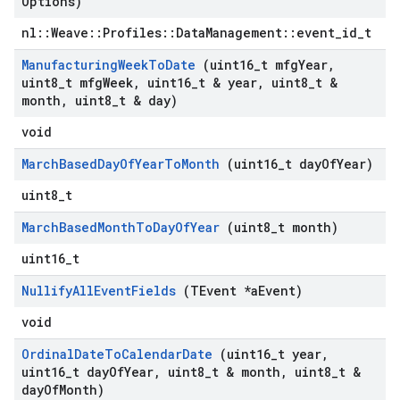
Options)
nl::Weave::Profiles::DataManagement::event_id_t
Manufacturing
Week
To
Date
(uint16
_
t mfg
Year
,
uint8
_
t mfg
Week
,
uint16
_
t & year
,
uint8
_
t &
month
,
uint8
_
t & day)
void
March
Based
Day
Of
Year
To
Month
(uint16
_
t day
Of
Year)
uint8_t
March
Based
Month
To
Day
Of
Year
(uint8
_
t month)
uint16_t
Nullify
All
Event
Fields
(TEvent *a
Event)
void
Ordinal
Date
To
Calendar
Date
(uint16
_
t year
,
uint16
_
t day
Of
Year
,
uint8
_
t & month
,
uint8
_
t &
day
Of
Month)