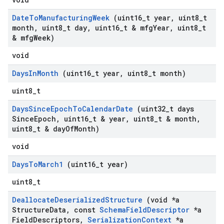
Date
To
Manufacturing
Week
(uint16
_
t year
,
uint8
_
t
month
,
uint8
_
t day
,
uint16
_
t & mfg
Year
,
uint8
_
t
& mfg
Week)
void
Days
In
Month
(uint16
_
t year
,
uint8
_
t month)
uint8_t
Days
Since
Epoch
To
Calendar
Date
(uint32
_
t days
Since
Epoch
,
uint16
_
t & year
,
uint8
_
t & month
,
uint8
_
t & day
Of
Month)
void
Days
To
March1
(uint16
_
t year)
uint8_t
Deallocate
Deserialized
Structure
(void *a
Structure
Data
,
const
Schema
Field
Descriptor
*a
Field
Descriptors
,
Serialization
Context
*a