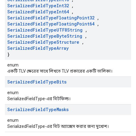
Serialized
Field
Type
Int32
,
Serialized
Field
Type
Int64
,
Serialized
Field
Type
Floating
Point32
,
Serialized
Field
Type
Floating
Point64
,
Serialized
Field
Type
UTF8String
,
Serialized
Field
Type
Byte
String
,
Serialized
Field
Type
Structure
,
Serialized
Field
Type
Array
}
enum
একটি TLV ক্ষেত্রের সাথে লিখতে TLV প্রকারের একটি তালিকা।
Serialized
Field
Type
Bits
enum
SerializedFieldType-এর বিটফিল্ড।
Serialized
Field
Type
Masks
enum
SerializedFieldType-এর বিট অ্যাক্সেস করার জন্য মুখোশ।