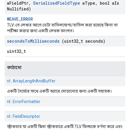
a
Field
Ptr
,
Serialized
Field
Type
a
Type
,
bool a
Is
Nullified)
WEAVE_ERROR
TLV-তে লেখার আগে ডেটা বাতিলযোগ্য/বাতিল করা হয়েছে কিনা তা
পরীক্ষা করার জন্য একটি লেখক ফাংশন।
seconds
To
Milliseconds
(uint32
_
t seconds)
uint32_t
কাঠামো
nl:: ArrayLengthAndBuffer
একটি দৈর্ঘ্যের সাথে একটি অ্যারে মোড়ানোর জন্য একটি সহায়ক।
nl:: ErrorFormatter
nl:: FieldDescriptor
স্ট্রাকচার যা একটি স্কিমা স্ট্রাকচারে একটি TLV ফিল্ডকে বর্ণনা করে এবং