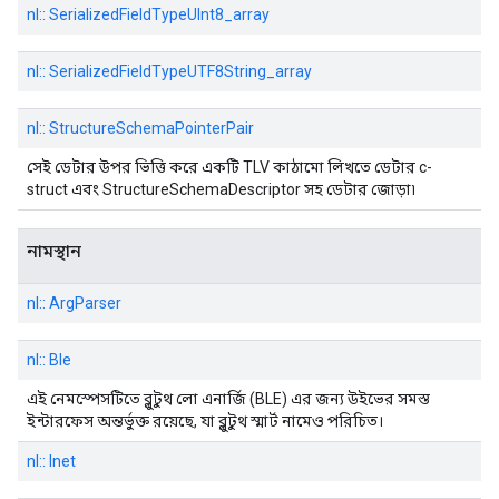
nl:: SerializedFieldTypeUInt8_array
nl:: SerializedFieldTypeUTF8String_array
nl:: StructureSchemaPointerPair
সেই ডেটার উপর ভিত্তি করে একটি TLV কাঠামো লিখতে ডেটার c-
struct এবং StructureSchemaDescriptor সহ ডেটার জোড়া৷
নামস্থান
nl:: ArgParser
nl:: Ble
এই নেমস্পেসটিতে ব্লুটুথ লো এনার্জি (BLE) এর জন্য উইভের সমস্ত
ইন্টারফেস অন্তর্ভুক্ত রয়েছে, যা ব্লুটুথ স্মার্ট নামেও পরিচিত।
nl:: Inet