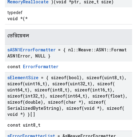
Memory
Reallocate
)(void *ptr
,
size
_
t size)
typedef
void *(*
ভেরিয়েবল
s
ASN1Error
Formatter
= { nl
::
Weave
::
ASN1
::
Format
ASN1Error
,
NULL }
const
ErrorFormatter
s
Element
Size
= {
sizeof(
bool)
,
sizeof(
uint8
_
t)
,
sizeof(
uint16
_
t)
,
sizeof(
uint32
_
t)
,
sizeof(
uint64
_
t)
,
sizeof(
int8
_
t)
,
sizeof(
int16
_
t)
,
sizeof(
int32
_
t)
,
sizeof(
int64
_
t)
,
sizeof(
float)
,
sizeof(
double)
,
sizeof(
char *)
,
sizeof(
Serialized
Byte
String)
,
sizeof(
void *)
,
sizeof(
void *) }[]
const uint8_t
s
Error
Formatter
List
= &s
Weave
Error
Formatter