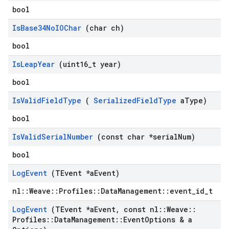
bool
Is
Base34No
IOChar
(char ch)
bool
Is
Leap
Year
(uint16
_
t year)
bool
Is
Valid
Field
Type
(
Serialized
Field
Type
a
Type)
bool
Is
Valid
Serial
Number
(const char *serial
Num)
bool
Log
Event
(TEvent *a
Event)
nl::Weave::Profiles::DataManagement::event_id_t
Log
Event
(TEvent *a
Event
,
const nl
::
Weave
::
Profiles
::
Data
Management
::
Event
Options & a