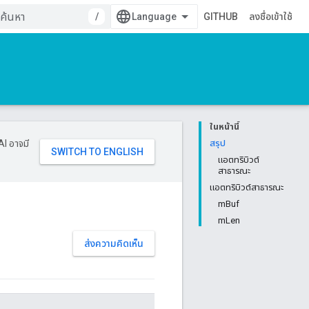
/
GITHUB
ลงชื่อเข้าใช้
ในหน้านี้
AI อาจมี
สรุป
แอตทริบิวต์
สาธารณะ
แอตทริบิวต์สาธารณะ
mBuf
mLen
ส่งความคิดเห็น