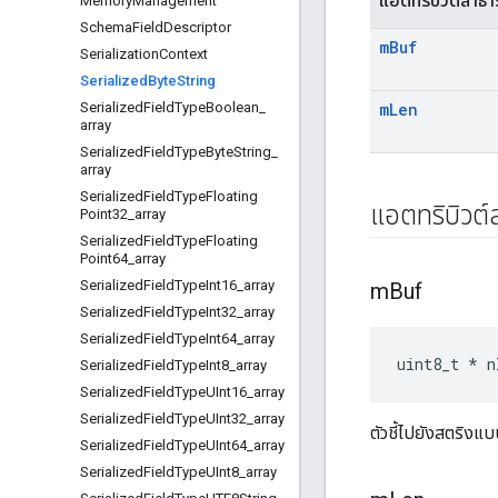
แอตทริบิวต์สาธ
Memory
Management
Schema
Field
Descriptor
m
Buf
Serialization
Context
Serialized
Byte
String
Serialized
Field
Type
Boolean
_
m
Len
array
Serialized
Field
Type
Byte
String
_
array
Serialized
Field
Type
Floating
แอตทริบิวต
Point32
_
array
Serialized
Field
Type
Floating
Point64
_
array
Serialized
Field
Type
Int16
_
array
m
Buf
Serialized
Field
Type
Int32
_
array
Serialized
Field
Type
Int64
_
array
uint8_t * n
Serialized
Field
Type
Int8
_
array
Serialized
Field
Type
UInt16
_
array
Serialized
Field
Type
UInt32
_
array
ตัวชี้ไปยังสตริงแบ
Serialized
Field
Type
UInt64
_
array
Serialized
Field
Type
UInt8
_
array