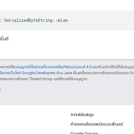
::SerializedByteString::mLen
ไบต์
ญาตภายใต้
ใบอนุญาตที่ต้องระบุที่มาของครีเอทีฟคอมมอนส์ 4.0
และตัวอย่างโค้ดได้รับอนุญ
โยบายเว็บไซต์ Google Developers
ส่วน Java เป็นเครื่องหมายการค้าจดทะเบียนของ O
เครื่องหมายการค้าของ Thread Group และใช้ภายใต้ใบอนุญาต
C
การสนับสนุน
คำขอของข้อบกพร่องและฟีเจอร์
Google Groups