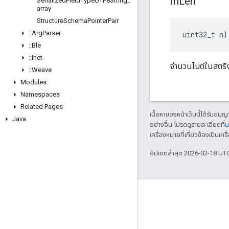
m
Len
Serialized
Field
Type
UTF8String
_
array
Structure
Schema
Pointer
Pair
::
Arg
Parser
uint32_t nl
::
Ble
::
Inet
จำนวนไบต์ในสตริง
::
Weave
Modules
Namespaces
Related Pages
เนื้อหาของหน้าเว็บนี้ได้รับอนุ
Java
อย่างอื่น โปรดดูรายละเอียดที่
น
เครื่องหมายที่เกี่ยวข้องเป็น
อัปเดตล่าสุด 2026-02-18 UT
GitHub
OpenWeave
Happy