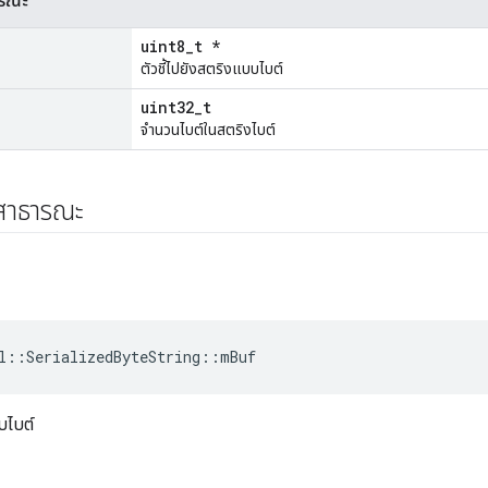
ารณะ
uint8_t *
ตัวชี้ไปยังสตริงแบบไบต์
uint32_t
จำนวนไบต์ในสตริงไบต์
์สาธารณะ
l::SerializedByteString::mBuf
บไบต์