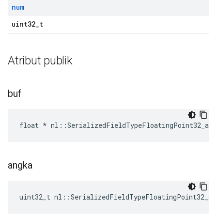
num
uint32_t
Atribut publik
buf
float * nl::SerializedFieldTypeFloatingPoint32_arr
angka
uint32_t nl::SerializedFieldTypeFloatingPoint32_ar