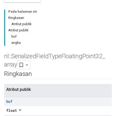
Pada halaman ini
Ringkasan
Atribut publik
Atribut publik
buf
angka
nl
::
Serialized
Field
Type
Floating
Point32
_
array
Ringkasan
Atribut publik
buf
float *