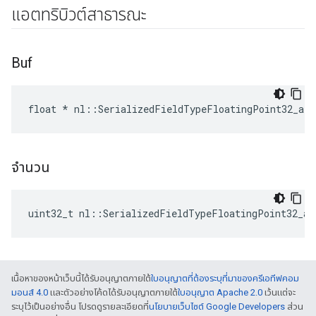
แอตทริบิวต์สาธารณะ
Buf
float * nl::SerializedFieldTypeFloatingPoint32_arr
จำนวน
uint32_t nl::SerializedFieldTypeFloatingPoint32_ar
เนื้อหาของหน้าเว็บนี้ได้รับอนุญาตภายใต้
ใบอนุญาตที่ต้องระบุที่มาของครีเอทีฟคอม
มอนส์ 4.0
และตัวอย่างโค้ดได้รับอนุญาตภายใต้
ใบอนุญาต Apache 2.0
เว้นแต่จะ
ระบุไว้เป็นอย่างอื่น โปรดดูรายละเอียดที่
นโยบายเว็บไซต์ Google Developers
ส่วน