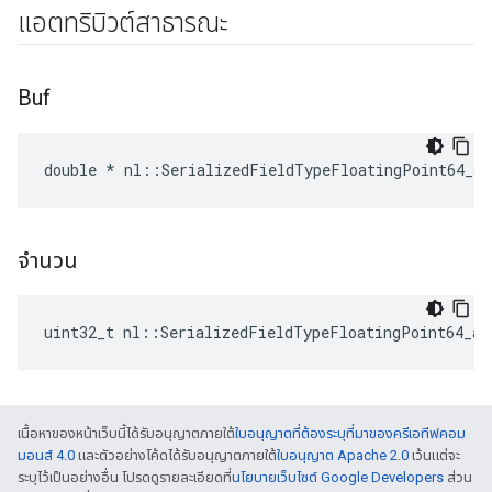
แอตทริบิวต์สาธารณะ
Buf
double * nl::SerializedFieldTypeFloatingPoint64_ar
จำนวน
uint32_t nl::SerializedFieldTypeFloatingPoint64_ar
เนื้อหาของหน้าเว็บนี้ได้รับอนุญาตภายใต้
ใบอนุญาตที่ต้องระบุที่มาของครีเอทีฟคอม
มอนส์ 4.0
และตัวอย่างโค้ดได้รับอนุญาตภายใต้
ใบอนุญาต Apache 2.0
เว้นแต่จะ
ระบุไว้เป็นอย่างอื่น โปรดดูรายละเอียดที่
นโยบายเว็บไซต์ Google Developers
ส่วน