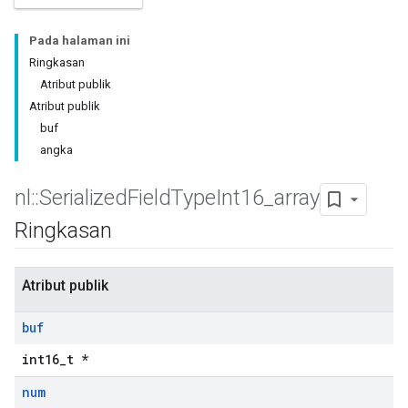
Pada halaman ini
Ringkasan
Atribut publik
Atribut publik
buf
angka
nl
::
Serialized
Field
Type
Int16
_
array
Ringkasan
Atribut publik
buf
int16_t *
num