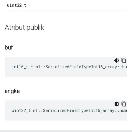
uint32_t
Atribut publik
buf
int16_t * nl::SerializedFieldTypeInt16_array::buf
angka
uint32_t nl::SerializedFieldTypeInt16_array::num